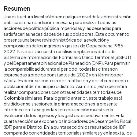
Resumen
Una estructura fiscal sólida en cualquier nivel de la administración
pública es una condición necesaria para realizar todas las
acciones de política pública imperiosas y las deseadas para
satisfacer las necesidades de sus pobladores. Este documento
presenta una breve revisión histórica de la evolución y
composición de los ingresos y gastos de Copacabana 1985 -
2022. Para realizar nuestro análisis empleamos datos del
Sistema de Información del Formulario Único Territorial (SISFUT)
y del Departamento Nacional de Planeación (DNP). Para permitir
la comparabilidad durante el periodo, todas las cifras son
expresadas a precios constantes del 2022 y en términos per
cápita. Es decir, se controla por la inflación y por el crecimiento
poblacional del municipio o distrito. Así mismo, esto permitirá
realizar comparaciones con otras entidades territoriales de
Colombia similares. Para lograr lo anterior, este trabajo está
dividido en seis sesiones: la primera sección es la presente
introducción. La segunda y tercera sección muestran la
evolución de los ingresos y los gastos respectivamente. En la
cuarta sección se exponen los Indicadores de Desempeño Fiscal
(IDF) para el Distrito. En la quinta sección los resultados del IDF
comparado con entidades territoriales similares y en la sexta, los