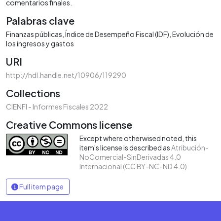
comentarios finales.
Palabras clave
Finanzas públicas
Índice de Desempeño Fiscal (IDF)
Evolución de
los ingresos y gastos
URI
http://hdl.handle.net/10906/119290
Collections
CIENFI - Informes Fiscales 2022
Creative Commons license
Except where otherwised noted, this
item's license is described as
Atribución-
NoComercial-SinDerivadas 4.0
Internacional (CC BY-NC-ND 4.0)
Full item page