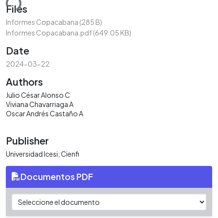
ding...
Files
Informes Copacabana
(285 B)
Informes Copacabana.pdf
(649.05 KB)
Date
2024-03-22
Authors
Julio César Alonso C
Viviana Chavarriaga A
Oscar Andrés Castaño A
Publisher
Universidad Icesi; Cienfi
Documentos PDF