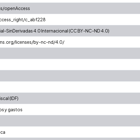
cs/openAccess
access_right/c_abf228
l-SinDerivadas 4.0 Internacional (CC BY-NC-ND 4.0)
ns.org/licenses/by-nc-nd/4.0/
cal (IDF)
os y gastos
ica