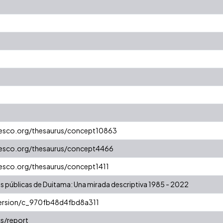
unesco.org/thesaurus/concept10863
unesco.org/thesaurus/concept4466
nesco.org/thesaurus/concept1411
as públicas de Duitama: Una mirada descriptiva 1985 - 2022
/version/c_970fb48d4fbd8a311
s/report