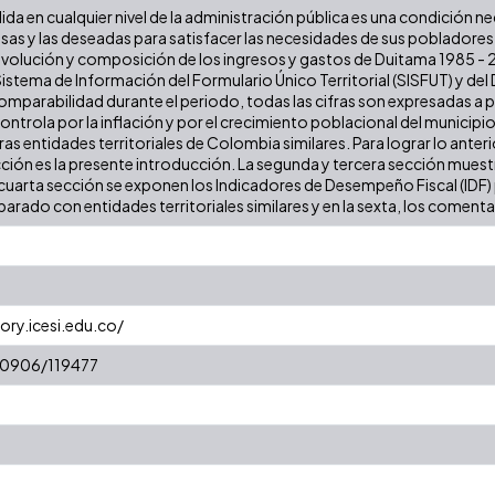
lida en cualquier nivel de la administración pública es una condición n
iosas y las deseadas para satisfacer las necesidades de sus poblador
a evolución y composición de los ingresos y gastos de Duitama 1985 - 20
stema de Información del Formulario Único Territorial (SISFUT) y de
 comparabilidad durante el periodo, todas las cifras son expresadas a
 controla por la inflación y por el crecimiento poblacional del municipio
 entidades territoriales de Colombia similares. Para lograr lo anterior
cción es la presente introducción. La segunda y tercera sección muestr
cuarta sección se exponen los Indicadores de Desempeño Fiscal (IDF) pa
arado con entidades territoriales similares y en la sexta, los comentar
ory.icesi.edu.co/
/10906/119477