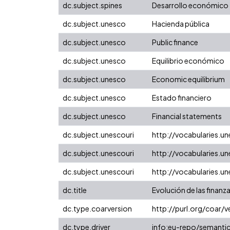
dc.subject.spines
Desarrollo económico
dc.subject.unesco
Hacienda pública
dc.subject.unesco
Public finance
dc.subject.unesco
Equilibrio económico
dc.subject.unesco
Economic equilibrium
dc.subject.unesco
Estado financiero
dc.subject.unesco
Financial statements
dc.subject.unescouri
http://vocabularies.
dc.subject.unescouri
http://vocabularies.
dc.subject.unescouri
http://vocabularies.u
dc.title
Evolución de las finanz
dc.type.coarversion
http://purl.org/coar
dc.type.driver
info:eu-repo/semantic