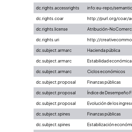
dc.rights.accessrights
info:eu-repo/semanti
dc.rights.coar
http://purl.org/coar/
dc.rights.license
Atribución-NoComercia
dc.rights.uri
http://creativecommo
dc.subject.armarc
Hacienda pública
dc.subject.armarc
Estabilidad económica
dc.subject.armarc
Ciclos económicos
dc.subject.proposal
Finanzas públicas
dc.subject.proposal
Índice de Desempeño Fis
dc.subject.proposal
Evolución de los ingres
dc.subject.spines
Finanzas públicas
dc.subject.spines
Estabilización económ