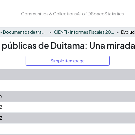
Communities & Collections
All of DSpace
Statistics
CIENFI - Documentos de trabajos, técnicos y de divulgación
CIENFI - Informes Fiscales 2022
s públicas de Duitama: Una mirada
Simple item page
A
Z
Z