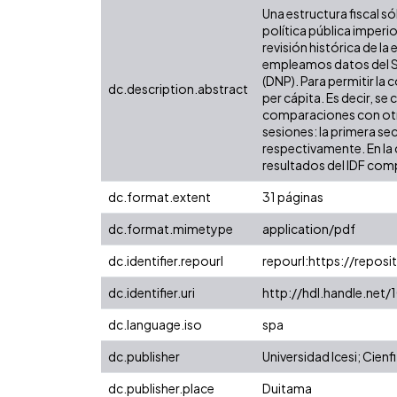
Una estructura fiscal só
política pública imper
revisión histórica de l
empleamos datos del Si
(DNP). Para permitir la
dc.description.abstract
per cápita. Es decir, se
comparaciones con otras
sesiones: la primera se
respectivamente. En la 
resultados del IDF comp
dc.format.extent
31 páginas
dc.format.mimetype
application/pdf
dc.identifier.repourl
repourl:https://reposit
dc.identifier.uri
http://hdl.handle.net
dc.language.iso
spa
dc.publisher
Universidad Icesi; Cienfi
dc.publisher.place
Duitama