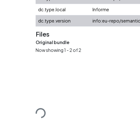
dc.type.local
Informe
dc.type.version
info:eu-repo/semantic
Files
Original bundle
Now showing
1 - 2 of 2
Loading...