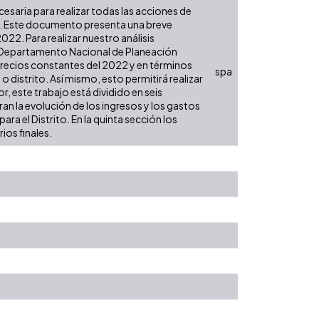
ecesaria para realizar todas las acciones de
es. Este documento presenta una breve
22. Para realizar nuestro análisis
l Departamento Nacional de Planeación
 precios constantes del 2022 y en términos
spa
 o distrito. Así mismo, esto permitirá realizar
, este trabajo está dividido en seis
an la evolución de los ingresos y los gastos
ra el Distrito. En la quinta sección los
ios finales.