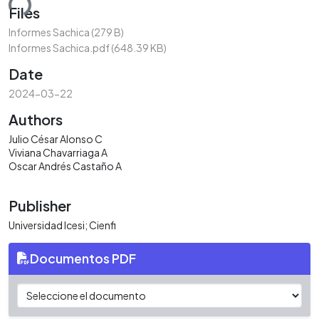
ding...
Files
Informes Sachica
(279 B)
Informes Sachica.pdf
(648.39 KB)
Date
2024-03-22
Authors
Julio César Alonso C
Viviana Chavarriaga A
Oscar Andrés Castaño A
Publisher
Universidad Icesi; Cienfi
Documentos PDF