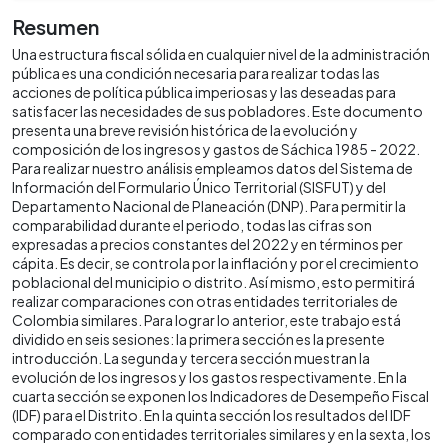
Resumen
Una estructura fiscal sólida en cualquier nivel de la administración
pública es una condición necesaria para realizar todas las
acciones de política pública imperiosas y las deseadas para
satisfacer las necesidades de sus pobladores. Este documento
presenta una breve revisión histórica de la evolución y
composición de los ingresos y gastos de Sáchica 1985 - 2022.
Para realizar nuestro análisis empleamos datos del Sistema de
Información del Formulario Único Territorial (SISFUT) y del
Departamento Nacional de Planeación (DNP). Para permitir la
comparabilidad durante el periodo, todas las cifras son
expresadas a precios constantes del 2022 y en términos per
cápita. Es decir, se controla por la inflación y por el crecimiento
poblacional del municipio o distrito. Así mismo, esto permitirá
realizar comparaciones con otras entidades territoriales de
Colombia similares. Para lograr lo anterior, este trabajo está
dividido en seis sesiones: la primera sección es la presente
introducción. La segunda y tercera sección muestran la
evolución de los ingresos y los gastos respectivamente. En la
cuarta sección se exponen los Indicadores de Desempeño Fiscal
(IDF) para el Distrito. En la quinta sección los resultados del IDF
comparado con entidades territoriales similares y en la sexta, los