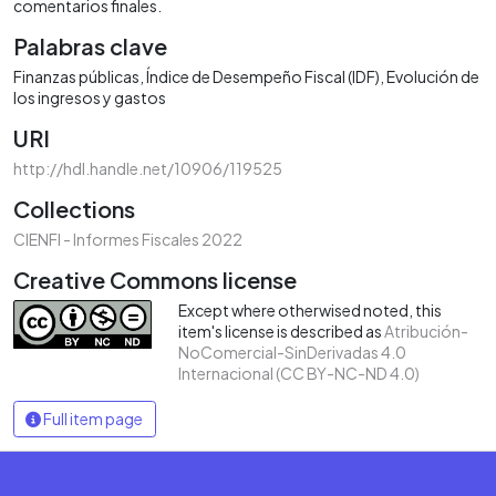
comentarios finales.
Palabras clave
Finanzas públicas
Índice de Desempeño Fiscal (IDF)
Evolución de
los ingresos y gastos
URI
http://hdl.handle.net/10906/119525
Collections
CIENFI - Informes Fiscales 2022
Creative Commons license
Except where otherwised noted, this
item's license is described as
Atribución-
NoComercial-SinDerivadas 4.0
Internacional (CC BY-NC-ND 4.0)
Full item page