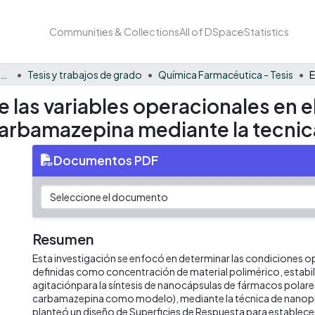
Communities & Collections
All of DSpace
Statistics
Facultad Barberi de Ingeniería, Diseño y Ciencias Aplicadas
Tesis y trabajos de grado
Química Farmacéutica - Tesis
e las variables operacionales en 
arbamazepina mediante la tecnic
Documentos PDF
Resumen
Esta investigación se enfocó en determinar las condiciones 
definidas como concentración de material polimérico, estabil
agitaciónpara la síntesis de nanocápsulas de fármacos polar
carbamazepina como modelo), mediante la técnica de nanopr
planteó un diseño de Superficies de Respuesta para establece