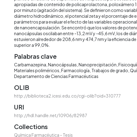
apropiadas de contenido de policaprolactona, poloxámero 18
por minuto (agitación del sistema). Se definieron como variabl
diámetro hidrodinámico, el potencial zeta y el porcentaje d
parámetros para evaluar el efecto de las variables operaciona
de nanoencapsulación. Se encontró que los valores de potenci
nanocápsulas oscilaban entre -13,2 mV y -45,6 mV, los de di
estuvieron alrededor de 208,6 nm y 474,7 nm y la eficiencia d
superior a 99,0%.
Palabras clave
Carbamazepina
Nanocápsulas
Nanoprecipitación
Fisicoqu
Materiales poliméricos
Farmacología
Trabajos de grado
Quí
Departamento de Ciencias Farmacéuticas
OLIB
http://biblioteca2.icesi.edu.co/cgi-olib?oid=310777
URI
http://hdl.handle.net/10906/82987
Collections
Química Farmacéutica - Tesis