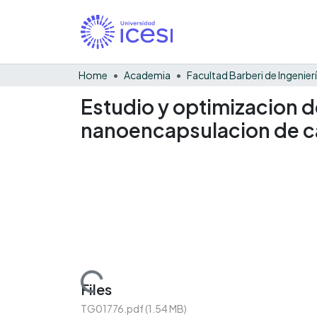
Home
Academia
Estudio y optimizacion d
nanoencapsulacion de c
Loading...
Files
TG01776.pdf
(1.54 MB)