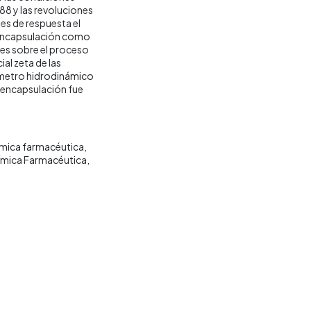
8 y las revoluciones
es de respuesta el
e encapsulación como
les sobre el proceso
al zeta de las
ámetro hidrodinámico
e encapsulación fue
ímica farmacéutica
mica Farmacéutica