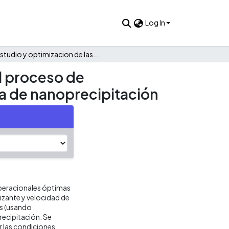
Log In
Estudio y optimizacion de las variables operacionales en el proceso de nanoencapsulacion de carbamazepina mediante la tecnica de nanoprecipitación
el proceso de
a de nanoprecipitación
operacionales óptimas
izante y velocidad de
es (usando
ecipitación. Se
r las condiciones