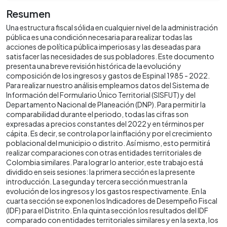
Resumen
Una estructura fiscal sólida en cualquier nivel de la administración
pública es una condición necesaria para realizar todas las
acciones de política pública imperiosas y las deseadas para
satisfacer las necesidades de sus pobladores. Este documento
presenta una breve revisión histórica de la evolución y
composición de los ingresos y gastos de Espinal 1985 - 2022.
Para realizar nuestro análisis empleamos datos del Sistema de
Información del Formulario Único Territorial (SISFUT) y del
Departamento Nacional de Planeación (DNP). Para permitir la
comparabilidad durante el periodo, todas las cifras son
expresadas a precios constantes del 2022 y en términos per
cápita. Es decir, se controla por la inflación y por el crecimiento
poblacional del municipio o distrito. Así mismo, esto permitirá
realizar comparaciones con otras entidades territoriales de
Colombia similares. Para lograr lo anterior, este trabajo está
dividido en seis sesiones: la primera sección es la presente
introducción. La segunda y tercera sección muestran la
evolución de los ingresos y los gastos respectivamente. En la
cuarta sección se exponen los Indicadores de Desempeño Fiscal
(IDF) para el Distrito. En la quinta sección los resultados del IDF
comparado con entidades territoriales similares y en la sexta, los