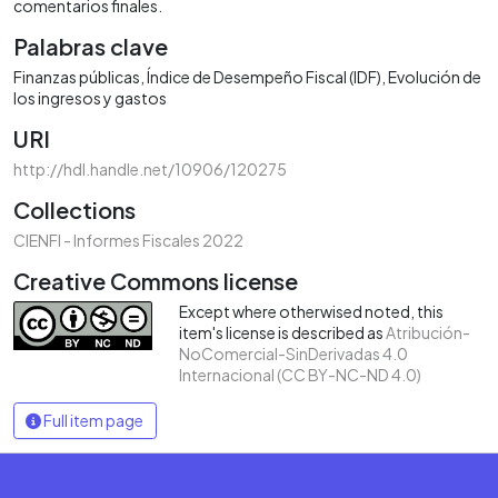
comentarios finales.
Palabras clave
Finanzas públicas
Índice de Desempeño Fiscal (IDF)
Evolución de
los ingresos y gastos
URI
http://hdl.handle.net/10906/120275
Collections
CIENFI - Informes Fiscales 2022
Creative Commons license
Except where otherwised noted, this
item's license is described as
Atribución-
NoComercial-SinDerivadas 4.0
Internacional (CC BY-NC-ND 4.0)
Full item page