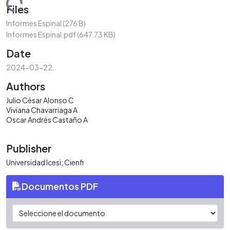
Loading...
Files
Informes Espinal
(276 B)
Informes Espinal.pdf
(647.73 KB)
Date
2024-03-22
Authors
Julio César Alonso C
Viviana Chavarriaga A
Oscar Andrés Castaño A
Publisher
Universidad Icesi; Cienfi
Documentos PDF