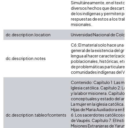
Simultáneamente, en el texto s
diversos hechos que descartan
de los indígenas y permiten perc
respuestas de estos a los trab
misionales.
dc.description.location
Universidad Nacional de Colo
C6: El material solo hace una 
general de la existencia del gru
lengua al hacer caracterizacio
dc.description.notes
poblacionales, históricas, etc.
de problemáticas particulares 
comunidades indígenas del Va
Contenido: Capítulo 1: Las mis
Iglesia católica. Capítulo 2: L
y la labor misionera. Capítulo 
conceptuales y estado del arte
La mujer en la iglesia católica. 
Hijas de Maria Auxiliadora en Br
dc.description.tableofcontents
6: Los sacerdotes católicos en
de Vaupés. Capítulo 7: El Instit
Misiones Extranjeras de Yaruma