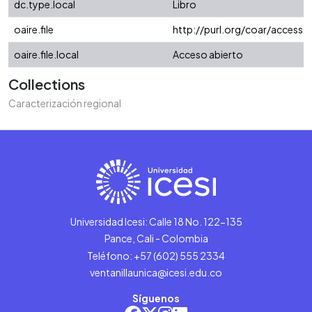
dc.type.local
Libro
oaire.file
http://purl.org/coar/access_
oaire.file.local
Acceso abierto
Collections
Caracterización regional
Universidad Icesi: Calle 18 No. 122-135
Pance, Cali - Colombia
Teléfono: +57 (602) 555 2334
ventanillaunica@icesi.edu.co
Síguenos