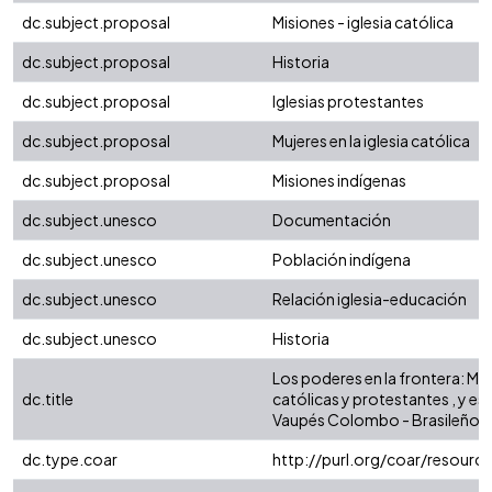
dc.subject.proposal
Misiones - iglesia católica
dc.subject.proposal
Historia
dc.subject.proposal
Iglesias protestantes
dc.subject.proposal
Mujeres en la iglesia católica
dc.subject.proposal
Misiones indígenas
dc.subject.unesco
Documentación
dc.subject.unesco
Población indígena
dc.subject.unesco
Relación iglesia-educación
dc.subject.unesco
Historia
Los poderes en la frontera: Mi
dc.title
católicas y protestantes , y es
Vaupés Colombo - Brasileño 1
dc.type.coar
http://purl.org/coar/resour