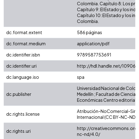
Colombia. Capítulo 8: Los pro
Capítulo 9: El Estado y los indio
Capítulo 10: El Estado y los ind
Colombia.
dc.format.extent
586 páginas
dc.format.medium
application/pdf
dc.identifier.isbn
9789587753691
dc.identifier.uri
http://hdl.handle.net/10906/
dc.language.iso
spa
Universidad Nacional de Colom
dc.publisher
Medellín ; Facultad de Ciencia
Económicas Centro editorial
Atribución-NoComercial-SinD
dc.rights.license
Internacional (CC BY-NC-ND 4
http://creativecommons.org/
dc.rights.uri
nc-nd/4.0/