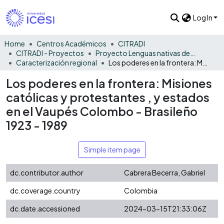
Log In
Home
Centros Académicos
CITRADI
CITRADI - Proyectos
Proyecto Lenguas nativas del Vaupés
Caracterización regional
Los poderes en la frontera: Misiones católicas y protestantes , y estados en el Vaupés Colombo - Brasileño 1923 - 1989
Los poderes en la frontera: Misiones
católicas y protestantes , y estados
en el Vaupés Colombo - Brasileño
1923 - 1989
Simple item page
dc.contributor.author
Cabrera Becerra, Gabriel
dc.coverage.country
Colombia
dc.date.accessioned
2024-03-15T21:33:06Z