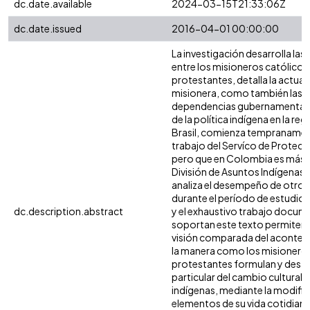
dc.date.available
2024-03-15T21:33:06Z
dc.date.issued
2016-04-01 00:00:00
La investigación desarrolla las
entre los misioneros católicos
protestantes, detalla la actuac
misionera, como también las la
dependencias gubernamental
de la política indígena en la reg
Brasil, comienza tempranamen
trabajo del Servíco de Protecá
pero que en Colombia es más ta
División de Asuntos Indígenas.
analiza el desempeño de otro
durante el período de estudio.
dc.description.abstract
y el exhaustivo trabajo docum
soportan este texto permiten
visión comparada del acontece
la manera como los misioneros
protestantes formulan y desarr
particular del cambio cultural e
indígenas, mediante la modifi
elementos de su vida cotidiana