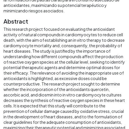
antioxidantes, maximizando su potencial terapéutico y
minimizando riesgos asociados.
Abstract
This research project focused on evaluating the antioxidant
activity of natural compounds in cardiomyocytes to reduce cell
death, with the aim of establishing an in vitro therapy to decrease
cardiomyocyte mortality and, consequently, the probability of
heart diseases. The study is justified by the importance of
understanding how different compounds affect the production
of reactive oxygen species at the cellular level, seeking to identify
potential therapeutic agents and determine optimal doses for
their efficacy. The relevance of avoiding the inappropriate use of
antioxidants is highlighted, as excessive doses could be
counterproductive. The research project sought to determine
whether the incorporation of the antioxidants quercetin,
ascorbic acid, and diosmin into in vitro cardiomyocyte cultures
decreases the synthesis of reactive oxygen species in these heart
cells. It is expected that this study will contribute to the
prevention of cellular damage caused by oxidative stress, crucial
in the development of heart diseases, and to the formulation of
clear guidelines for the adequate consumption of antioxidants,
maximizing their therapeutic potential and minimizing associated