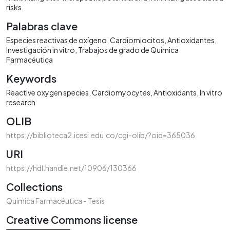
risks.
Palabras clave
Especies reactivas de oxígeno
Cardiomiocitos
Antioxidantes
Investigación in vitro
Trabajos de grado de Química
Farmacéutica
Keywords
Reactive oxygen species
Cardiomyocytes
Antioxidants
In vitro
research
OLIB
https://biblioteca2.icesi.edu.co/cgi-olib/?oid=365036
URI
https://hdl.handle.net/10906/130366
Collections
Química Farmacéutica - Tesis
Creative Commons license