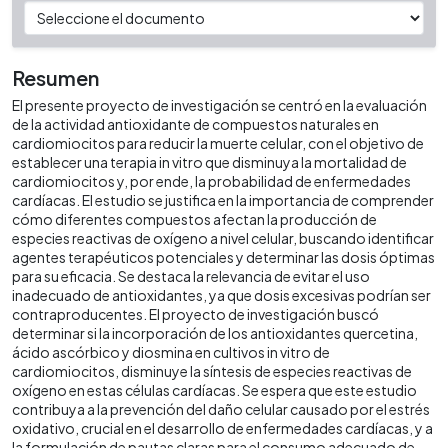
Resumen
El presente proyecto de investigación se centró en la evaluación
de la actividad antioxidante de compuestos naturales en
cardiomiocitos para reducir la muerte celular, con el objetivo de
establecer una terapia in vitro que disminuya la mortalidad de
cardiomiocitos y, por ende, la probabilidad de enfermedades
cardíacas. El estudio se justifica en la importancia de comprender
cómo diferentes compuestos afectan la producción de
especies reactivas de oxígeno a nivel celular, buscando identificar
agentes terapéuticos potenciales y determinar las dosis óptimas
para su eficacia. Se destaca la relevancia de evitar el uso
inadecuado de antioxidantes, ya que dosis excesivas podrían ser
contraproducentes. El proyecto de investigación buscó
determinar si la incorporación de los antioxidantes quercetina,
ácido ascórbico y diosmina en cultivos in vitro de
cardiomiocitos, disminuye la síntesis de especies reactivas de
oxígeno en estas células cardíacas. Se espera que este estudio
contribuya a la prevención del daño celular causado por el estrés
oxidativo, crucial en el desarrollo de enfermedades cardíacas, y a
la formulación de pautas claras para el consumo adecuado de