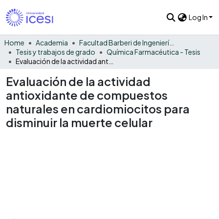
Log In
Home
Academia
Facultad Barberi de Ingeniería, Diseño y Ciencias Aplicadas
Tesis y trabajos de grado
Química Farmacéutica - Tesis
Evaluación de la actividad antioxidante de compuestos naturales en cardiomiocitos para disminuir la muerte celular
Evaluación de la actividad
antioxidante de compuestos
naturales en cardiomiocitos para
disminuir la muerte celular
Loading...