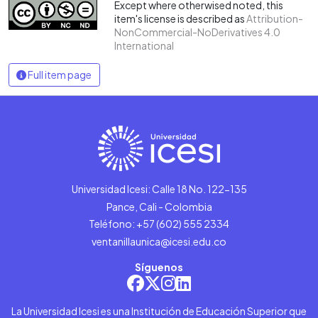
Except where otherwised noted, this
item's license is described as
Attribution-
NonCommercial-NoDerivatives 4.0
International
Full item page
Universidad Icesi: Calle 18 No. 122-135
Pance, Cali - Colombia
Teléfono: +57 (602) 555 2334
ventanillaunica@icesi.edu.co
Síguenos
La Universidad Icesi es una Institución de Educación Superior que