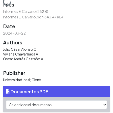
Loading...
Files
Informes El Calvario
(282 B)
Informes El Calvario.pdf
(643.47 KB)
Date
2024-03-22
Authors
Julio César Alonso C
Viviana Chavarriaga A
Oscar Andrés Castaño A
Publisher
Universidad Icesi; Cienfi
Documentos PDF