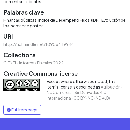
comentarios finales.
Palabras clave
Finanzas públicas
Índice de Desempeño Fiscal (IDF)
Evolución de
los ingresos y gastos
URI
http://hdl.handle.net/10906/119944
Collections
CIENFI - Informes Fiscales 2022
Creative Commons license
Except where otherwised noted, this
item's license is described as
Atribución-
NoComercial-SinDerivadas 4.0
Internacional (CC BY-NC-ND 4.0)
Full item page