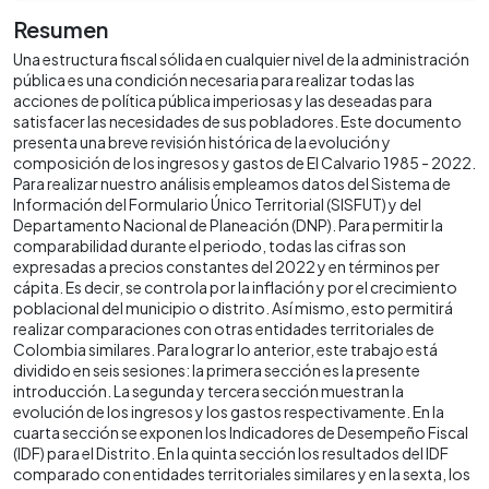
Resumen
Una estructura fiscal sólida en cualquier nivel de la administración
pública es una condición necesaria para realizar todas las
acciones de política pública imperiosas y las deseadas para
satisfacer las necesidades de sus pobladores. Este documento
presenta una breve revisión histórica de la evolución y
composición de los ingresos y gastos de El Calvario 1985 - 2022.
Para realizar nuestro análisis empleamos datos del Sistema de
Información del Formulario Único Territorial (SISFUT) y del
Departamento Nacional de Planeación (DNP). Para permitir la
comparabilidad durante el periodo, todas las cifras son
expresadas a precios constantes del 2022 y en términos per
cápita. Es decir, se controla por la inflación y por el crecimiento
poblacional del municipio o distrito. Así mismo, esto permitirá
realizar comparaciones con otras entidades territoriales de
Colombia similares. Para lograr lo anterior, este trabajo está
dividido en seis sesiones: la primera sección es la presente
introducción. La segunda y tercera sección muestran la
evolución de los ingresos y los gastos respectivamente. En la
cuarta sección se exponen los Indicadores de Desempeño Fiscal
(IDF) para el Distrito. En la quinta sección los resultados del IDF
comparado con entidades territoriales similares y en la sexta, los