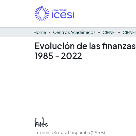
Home
Centros Académicos
CIENFI
Evolución de las finanza
1985 - 2022
Loading...
Files
Informes Sotara Paispamba
(295 B)