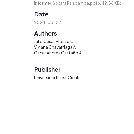
Informes Sotara Paispamba.pdf
(649.86 KB)
Date
2024-03-22
Authors
Julio César Alonso C
Viviana Chavarriaga A
Oscar Andrés Castaño A
Publisher
Universidad Icesi; Cienfi