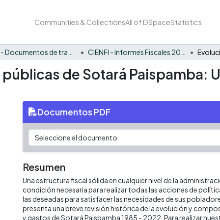
Communities & Collections
All of DSpace
Statistics
CIENFI - Documentos de trabajos, técnicos y de divulgación
CIENFI - Informes Fiscales 2022
s públicas de Sotará Paispamba: 
Documentos PDF
Resumen
Una estructura fiscal sólida en cualquier nivel de la administrac
condición necesaria para realizar todas las acciones de políti
las deseadas para satisfacer las necesidades de sus poblado
presenta una breve revisión histórica de la evolución y compos
y gastos de Sotará Paispamba 1985 - 2022. Para realizar nuest