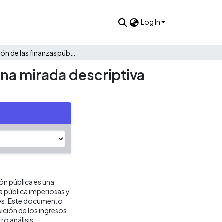
Log In
Evolución de las finanzas públicas de Sotará Paispamba: Una mirada descriptiva 1985 - 2022
Una mirada descriptiva
ión pública es una
ca pública imperiosas y
res. Este documento
ición de los ingresos
ro análisis