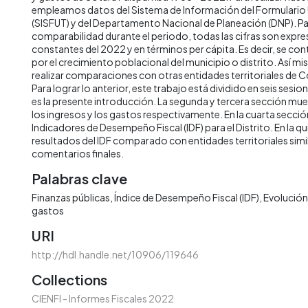
empleamos datos del Sistema de Información del Formulario Ú
(SISFUT) y del Departamento Nacional de Planeación (DNP). Par
comparabilidad durante el periodo, todas las cifras son expre
constantes del 2022 y en términos per cápita. Es decir, se contr
por el crecimiento poblacional del municipio o distrito. Así m
realizar comparaciones con otras entidades territoriales de C
Para lograr lo anterior, este trabajo está dividido en seis sesio
es la presente introducción. La segunda y tercera sección mue
los ingresos y los gastos respectivamente. En la cuarta secci
Indicadores de Desempeño Fiscal (IDF) para el Distrito. En la qu
resultados del IDF comparado con entidades territoriales simila
comentarios finales.
Palabras clave
Finanzas públicas
Índice de Desempeño Fiscal (IDF)
Evolución 
gastos
URI
http://hdl.handle.net/10906/119646
Collections
CIENFI - Informes Fiscales 2022