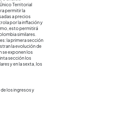
nico Territorial
a permitir la
sadas a precios
ola por la inflación y
ismo, esto permitirá
olombia similares.
nes: la primera sección
stran la evolución de
ón se exponen los
inta sección los
res y en la sexta, los
de los ingresos y