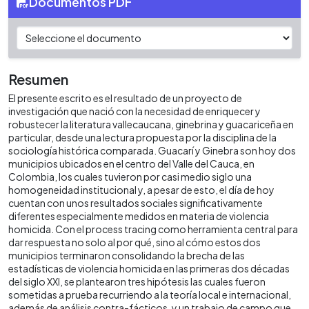
Documentos PDF
Resumen
El presente escrito es el resultado de un proyecto de
investigación que nació con la necesidad de enriquecer y
robustecer la literatura vallecaucana, ginebrina y guacariceña en
particular, desde una lectura propuesta por la disciplina de la
sociología histórica comparada. Guacarí y Ginebra son hoy dos
municipios ubicados en el centro del Valle del Cauca, en
Colombia, los cuales tuvieron por casi medio siglo una
homogeneidad institucional y, a pesar de esto, el día de hoy
cuentan con unos resultados sociales significativamente
diferentes especialmente medidos en materia de violencia
homicida. Con el process tracing como herramienta central para
dar respuesta no solo al por qué, sino al cómo estos dos
municipios terminaron consolidando la brecha de las
estadísticas de violencia homicida en las primeras dos décadas
del siglo XXI, se plantearon tres hipótesis las cuales fueron
sometidas a prueba recurriendo a la teoría local e internacional,
además de análisis contra-fácticos, y un trabajo de campo que