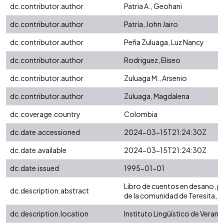
dc.contributor.author
Patria A., Geohani
dc.contributor.author
Patria, John Jairo
dc.contributor.author
Peña Zuluaga, Luz Nancy
dc.contributor.author
Rodriguez, Eliseo
dc.contributor.author
Zuluaga M., Arsenio
dc.contributor.author
Zuluaga, Magdalena
dc.coverage.country
Colombia
dc.date.accessioned
2024-03-15T21:24:30Z
dc.date.available
2024-03-15T21:24:30Z
dc.date.issued
1995-01-01
Libro de cuentos en desano, po
dc.description.abstract
de la comunidad de Teresita, 
dc.description.location
Instituto Lingüístico de Verano