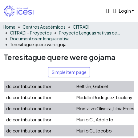
Log In
Home
Centros Académicos
CITRADI
CITRADI - Proyectos
Proyecto Lenguas nativas del Vaupés
Documentos en lengua nativa
Teresitague quere were gojama
Teresitague quere were gojama
Simple item page
dc.contributor.author
Beltrán, Gabriel
dc.contributor.author
Medellin Rodriguez, Lucileny
dc.contributor.author
Montalvo Oliveira, Libia Ernest
dc.contributor.author
Murilo C., Adolofo
dc.contributor.author
Murilo C., Jocobo