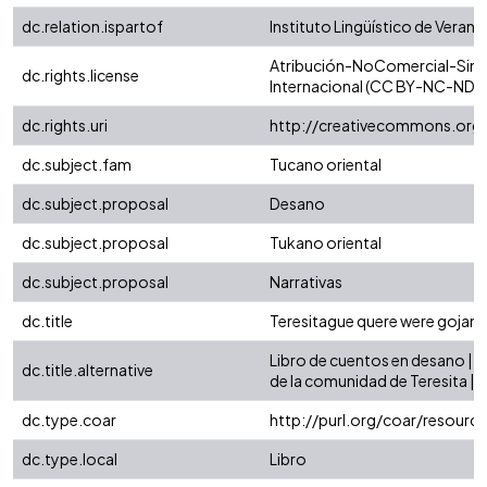
dc.relation.ispartof
Instituto Lingüístico de Verano
Atribución-NoComercial-SinD
dc.rights.license
Internacional (CC BY-NC-ND 4
dc.rights.uri
http://creativecommons.org/
dc.subject.fam
Tucano oriental
dc.subject.proposal
Desano
dc.subject.proposal
Tukano oriental
dc.subject.proposal
Narrativas
dc.title
Teresitague quere were gojam
Libro de cuentos en desano | p
dc.title.alternative
de la comunidad de Teresita | 
dc.type.coar
http://purl.org/coar/resour
dc.type.local
Libro