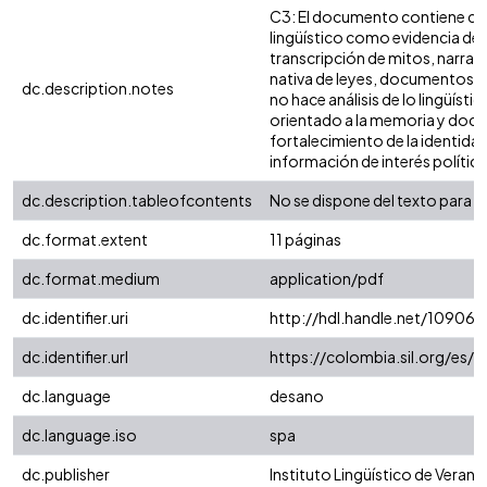
C3: El documento contiene con
lingüístico como evidencia de 
transcripción de mitos, narrati
nativa de leyes, documentos de 
dc.description.notes
no hace análisis de lo lingüísti
orientado a la memoria y docum
fortalecimiento de la identidad 
información de interés político,
dc.description.tableofcontents
No se dispone del texto para s
dc.format.extent
11 páginas
dc.format.medium
application/pdf
dc.identifier.uri
http://hdl.handle.net/10906
dc.identifier.url
https://colombia.sil.org/es/
dc.language
desano
dc.language.iso
spa
dc.publisher
Instituto Lingüístico de Verano