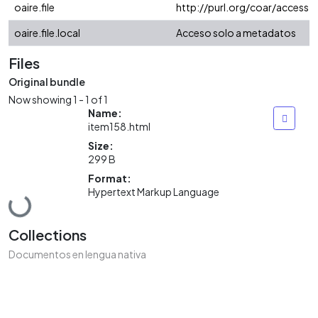
oaire.file
http://purl.org/coar/access_
oaire.file.local
Acceso solo a metadatos
Files
Original bundle
Now showing
1 - 1 of 1
Name:
item158.html
Size:
299 B
Format:
Hypertext Markup Language
Loading...
Collections
Documentos en lengua nativa