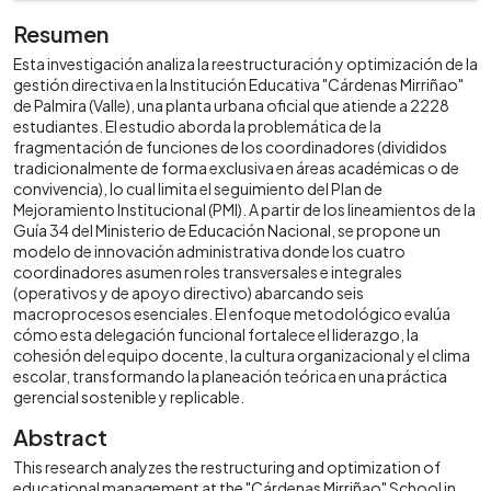
Resumen
Esta investigación analiza la reestructuración y optimización de la
gestión directiva en la Institución Educativa "Cárdenas Mirriñao"
de Palmira (Valle), una planta urbana oficial que atiende a 2228
estudiantes. El estudio aborda la problemática de la
fragmentación de funciones de los coordinadores (divididos
tradicionalmente de forma exclusiva en áreas académicas o de
convivencia), lo cual limita el seguimiento del Plan de
Mejoramiento Institucional (PMI). A partir de los lineamientos de la
Guía 34 del Ministerio de Educación Nacional, se propone un
modelo de innovación administrativa donde los cuatro
coordinadores asumen roles transversales e integrales
(operativos y de apoyo directivo) abarcando seis
macroprocesos esenciales. El enfoque metodológico evalúa
cómo esta delegación funcional fortalece el liderazgo, la
cohesión del equipo docente, la cultura organizacional y el clima
escolar, transformando la planeación teórica en una práctica
gerencial sostenible y replicable.
Abstract
This research analyzes the restructuring and optimization of
educational management at the "Cárdenas Mirriñao" School in