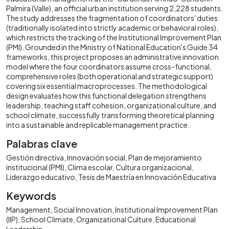
Palmira (Valle), an official urban institution serving 2,228 students.
The study addresses the fragmentation of coordinators' duties
(traditionally isolated into strictly academic or behavioral roles),
which restricts the tracking of the Institutional Improvement Plan
(PMI). Grounded in the Ministry of National Education's Guide 34
frameworks, this project proposes an administrative innovation
model where the four coordinators assume cross-functional,
comprehensive roles (both operational and strategic support)
covering six essential macroprocesses. The methodological
design evaluates how this functional delegation strengthens
leadership, teaching staff cohesion, organizational culture, and
school climate, successfully transforming theoretical planning
into a sustainable and replicable management practice.
Palabras clave
Gestión directiva
Innovación social
Plan de mejoramiento
institucional (PMI)
Clima escolar
Cultura organizacional
Liderazgo educativo
Tesis de Maestría en Innovación Educativa
Keywords
Management
Social Innovation
Institutional Improvement Plan
(IIP)
School Climate
Organizational Culture
Educational
Leadership