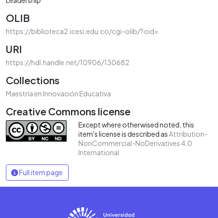
OLIB
https://biblioteca2.icesi.edu.co/cgi-olib/?oid=
URI
https://hdl.handle.net/10906/130682
Collections
Maestría en Innovación Educativa
Creative Commons license
Except where otherwised noted, this
item's license is described as
Attribution-
NonCommercial-NoDerivatives 4.0
International
Full item page