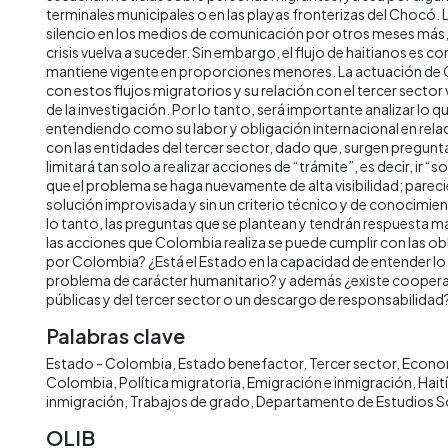
terminales municipales o en las playas fronterizas del Chocó.
silencio en los medios de comunicación por otros meses más,
crisis vuelva a suceder. Sin embargo, el flujo de haitianos es c
mantiene vigente en proporciones menores. La actuación de 
con estos flujos migratorios y su relación con el tercer sector 
de la investigación. Por lo tanto, será importante analizar lo q
entendiendo como su labor y obligación internacional en relac
con las entidades del tercer sector, dado que, surgen pregunta
limitará tan solo a realizar acciones de “trámite”, es decir, ir
que el problema se haga nuevamente de alta visibilidad; parec
solución improvisada y sin un criterio técnico y de conocimi
lo tanto, las preguntas que se plantean y tendrán respuesta 
las acciones que Colombia realiza se puede cumplir con las ob
por Colombia? ¿Está el Estado en la capacidad de entender lo 
problema de carácter humanitario? y además ¿existe coopera
públicas y del tercer sector o un descargo de responsabilidad
Palabras clave
Estado - Colombia
Estado benefactor
Tercer sector
Econom
Colombia
Política migratoria
Emigración e inmigración
Hait
inmigración
Trabajos de grado
Departamento de Estudios S
OLIB