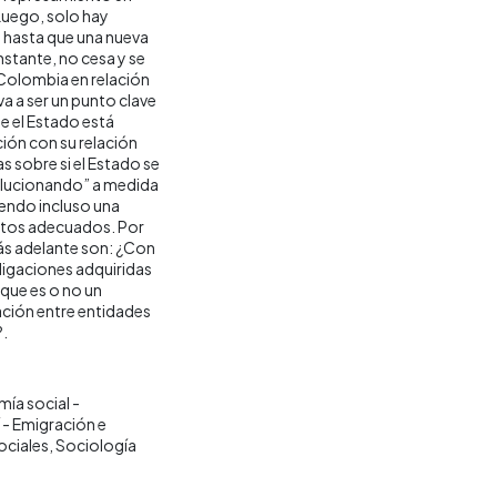
 Luego, solo hay
 hasta que una nueva
onstante, no cesa y se
Colombia en relación
va a ser un punto clave
ue el Estado está
ión con su relación
s sobre si el Estado se
 “solucionando” a medida
iendo incluso una
entos adecuados. Por
más adelante son: ¿Con
ligaciones adquiridas
que es o no un
ción entre entidades
?.
ía social -
í - Emigración e
ociales
Sociología