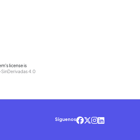
m's license is
SinDerivadas 4.0
Síguenos