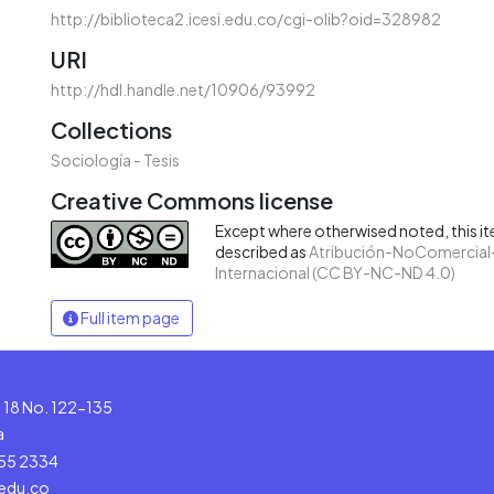
http://biblioteca2.icesi.edu.co/cgi-olib?oid=328982
URI
http://hdl.handle.net/10906/93992
Collections
Sociología - Tesis
Creative Commons license
Except where otherwised noted, this ite
described as
Atribución-NoComercial-
Internacional (CC BY-NC-ND 4.0)
Full item page
le 18 No. 122-135
a
555 2334
.edu.co