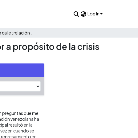
Log In
El tratado a la calle : relación entre el Estado y Tercer Sector a propósito de la crisis migratoria haitiana en Cali en 2021
or a propósito de la crisis
on preguntas que me
gración venezolana ha
pal resultó en la
e vez en cuando se
n represamiento en