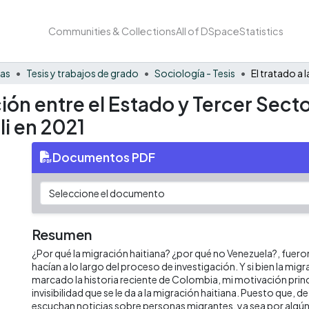
Communities & Collections
All of DSpace
Statistics
nas
Tesis y trabajos de grado
Sociología - Tesis
lación entre el Estado y Tercer Sect
li en 2021
Documentos PDF
Resumen
¿Por qué la migración haitiana? ¿por qué no Venezuela?, fuer
hacían a lo largo del proceso de investigación. Y si bien la mi
marcado la historia reciente de Colombia, mi motivación princi
invisibilidad que se le da a la migración haitiana. Puesto que, d
escuchan noticias sobre personas migrantes, ya sea por algú