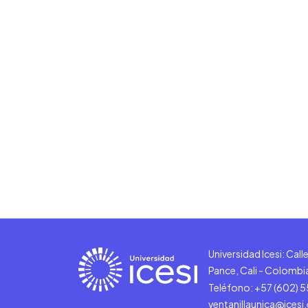
Universidad Icesi: Cal
Pance, Cali - Colombi
Teléfono: +57 (602) 
ventanillaunica@icesi