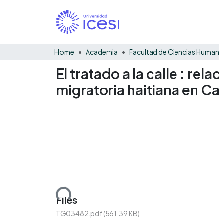
Home
Academia
Facultad de Ciencias Huma
El tratado a la calle : re
migratoria haitiana en Ca
Loading...
Files
TG03482.pdf
(561.39 KB)