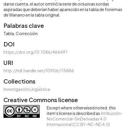
darse cuenta, el autor omitió la serie de oclusivas sordas
aspiradas que deberían haber aparecido en la tabla de fonemas
de Wanano en la tabla original.
Palabras clave
Tabla
Corrección
DOI
https://doi.org/10.1086/466497
URI
http://hdl.handle.net/10906/115886
Collections
Investigación Lingüística
Creative Commons license
Except where otherwised noted, this
item's license is described as
Atribución-
NoComercial-SinDerivadas 4.0
Internacional (CC BY-NC-ND 4.0)