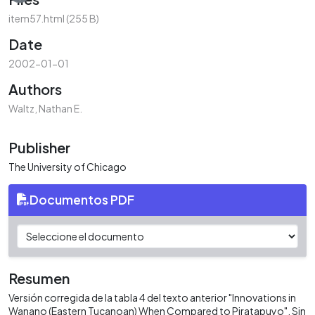
item57.html
(255 B)
Date
2002-01-01
Authors
Waltz, Nathan E.
Publisher
The University of Chicago
Documentos PDF
Resumen
Versión corregida de la tabla 4 del texto anterior "Innovations in
Wanano (Eastern Tucanoan) When Compared to Piratapuyo". Sin