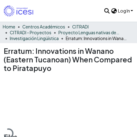
Log In
Home
Centros Académicos
CITRADI
CITRADI - Proyectos
Proyecto Lenguas nativas del Vaupés
Investigación Lingüística
Erratum: Innovations in Wanano (Eastern Tucanoan) When Compared to Piratapuyo
Erratum: Innovations in Wanano
(Eastern Tucanoan) When Compared
to Piratapuyo
Loading...
Files