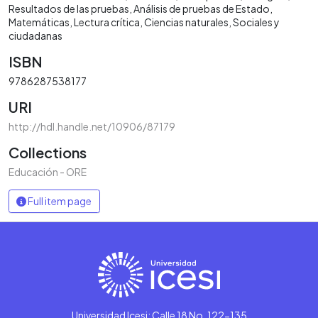
Resultados de las pruebas
Análisis de pruebas de Estado
Matemáticas
Lectura crítica
Ciencias naturales
Sociales y
ciudadanas
ISBN
9786287538177
URI
http://hdl.handle.net/10906/87179
Collections
Educación - ORE
Full item page
Universidad Icesi: Calle 18 No. 122-135