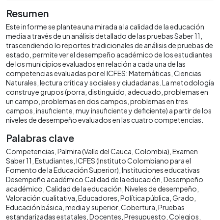
Resumen
Este informe se plantea una mirada a la calidad de la educación
media a través de un análisis detallado de las pruebas Saber 11,
trascendiendo lo reportes tradicionales de análisis de pruebas de
estado, permite ver el desempeño académico de los estudiantes
de los municipios evaluados en relación a cada una de las
competencias evaluadas por el ICFES: Matemáticas, Ciencias
Naturales, lectura crítica y sociales y ciudadanas. La metodología
construye grupos (porra, distinguido, adecuado, problemas en
un campo, problemas en dos campos, problemas en tres
campos, insuficiente, muy insuficiente y deficiente) a partir de los
niveles de desempeño evaluados en las cuatro competencias.
Palabras clave
Competencias
Palmira (Valle del Cauca, Colombia)
Examen
Saber 11
Estudiantes
ICFES (Instituto Colombiano para el
Fomento de la Educación Superior)
Instituciones educativas
Desempeño académico Calidad de la educación
Desempeño
académico
Calidad de la educación
Niveles de desempeño
Valoración cualitativa
Educadores
Política pública
Grado
Educación básica, media y superior
Cobertura
Pruebas
estandarizadas estatales
Docentes
Presupuesto
Colegios