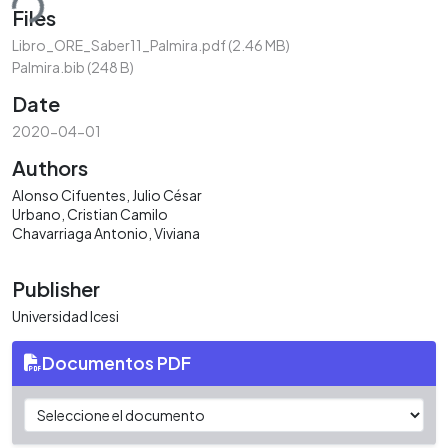
ding...
Files
Libro_ORE_Saber11_Palmira.pdf
(2.46 MB)
Palmira.bib
(248 B)
Date
2020-04-01
Authors
Alonso Cifuentes, Julio César
Urbano, Cristian Camilo
Chavarriaga Antonio, Viviana
Publisher
Universidad Icesi
Documentos PDF