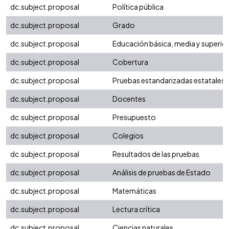
dc.subject.proposal
Política pública
dc.subject.proposal
Grado
dc.subject.proposal
Educación básica, media y superio
dc.subject.proposal
Cobertura
dc.subject.proposal
Pruebas estandarizadas estatales
dc.subject.proposal
Docentes
dc.subject.proposal
Presupuesto
dc.subject.proposal
Colegios
dc.subject.proposal
Resultados de las pruebas
dc.subject.proposal
Análisis de pruebas de Estado
dc.subject.proposal
Matemáticas
dc.subject.proposal
Lectura crítica
dc.subject.proposal
Ciencias naturales