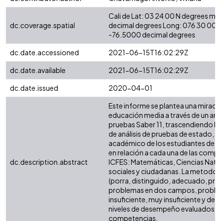
Cali de Lat: 03 24 00 N degrees mi
dc.coverage.spatial
decimal degrees Long: 076 30 00 
-76.5000 decimal degrees
dc.date.accessioned
2021-06-15T16:02:29Z
dc.date.available
2021-06-15T16:02:29Z
dc.date.issued
2020-04-01
Este informe se plantea una mirada a
educación media a través de un anál
pruebas Saber 11, trascendiendo lo
de análisis de pruebas de estado, 
académico de los estudiantes de l
en relación a cada una de las comp
dc.description.abstract
ICFES: Matemáticas, Ciencias Natura
sociales y ciudadanas. La metodo
(porra, distinguido, adecuado, pr
problemas en dos campos, proble
insuficiente, muy insuficiente y defic
niveles de desempeño evaluados en
competencias.