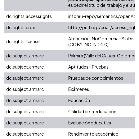
es decir el título del trabajo y el auto
dc.rights.accessrights
info:eu-repo/semantics/openAcc
dc.rights.coar
http://purl.org/coar/access_righ
Atribución-NoComercial-SinDeriva
dc.rights.license
(CC BY-NC-ND 4.0)
dc.subject.armarc
Palmira (Valle del Cauca, Colombia)
dc.subject.armarc
Aptitudes - Pruebas
dc.subject.armarc
Pruebas de conocimientos
dc.subject.armarc
Exámenes
dc.subject.armarc
Educación
dc.subject.armarc
Calidad de la educación
dc.subject.armarc
Evaluación educativa
dc.subject.armarc
Rendimiento académico