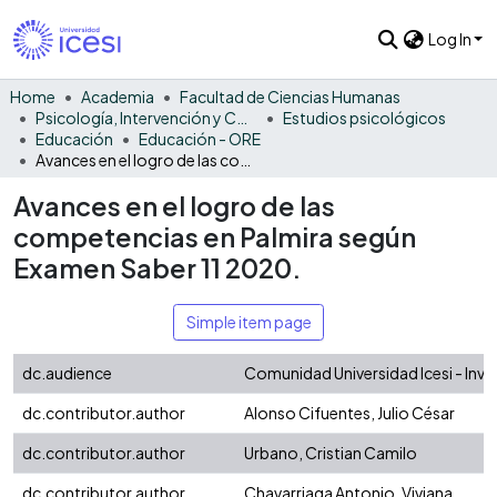
Log In
Home
Academia
Facultad de Ciencias Humanas
Psicología, Intervención y Comportamiento
Estudios psicológicos
Educación
Educación - ORE
Avances en el logro de las competencias en Palmira según Examen Saber 11 2020.
Avances en el logro de las
competencias en Palmira según
Examen Saber 11 2020.
Simple item page
dc.audience
Comunidad Universidad Icesi - Inv
dc.contributor.author
Alonso Cifuentes, Julio César
dc.contributor.author
Urbano, Cristian Camilo
dc.contributor.author
Chavarriaga Antonio, Viviana