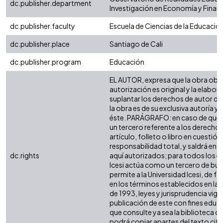
dc.publisher.department
Investigación en Economía y Finanz
dc.publisher.faculty
Escuela de Ciencias de la Educació
dc.publisher.place
Santiago de Cali
dc.publisher.program
Educación
EL AUTOR, expresa que la obra obje
autorización es original y la elabor
suplantar los derechos de autor de 
la obra es de su exclusiva autoría y t
éste. PARÁGRAFO: en caso de queja
un tercero referente a los derechos
artículo, folleto o libro en cuestió
responsabilidad total, y saldrá en 
dc.rights
aquí autorizados; para todos los ef
Icesi actúa como un tercero de bue
permite a la Universidad Icesi, de f
en los términos establecidos en la L
de 1993, leyes y jurisprudencia vig
publicación de este con fines educ
que consulte ya sea la biblioteca o
podrá copiar apartes del texto cit