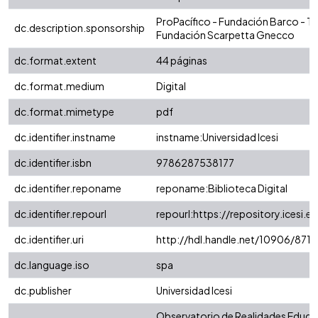
ProPacífico - Fundación Barco - T
dc.description.sponsorship
Fundación Scarpetta Gnecco
dc.format.extent
44 páginas
dc.format.medium
Digital
dc.format.mimetype
pdf
dc.identifier.instname
instname:Universidad Icesi
dc.identifier.isbn
9786287538177
dc.identifier.reponame
reponame:Biblioteca Digital
dc.identifier.repourl
repourl:https://repository.icesi.e
dc.identifier.uri
http://hdl.handle.net/10906/8717
dc.language.iso
spa
dc.publisher
Universidad Icesi
Observatorio de Realidades Educat