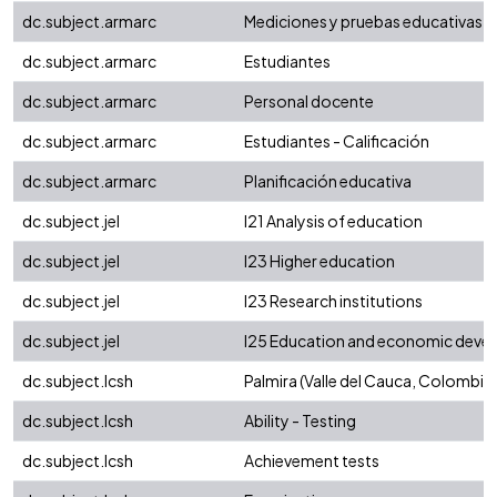
dc.subject.armarc
Mediciones y pruebas educativas
dc.subject.armarc
Estudiantes
dc.subject.armarc
Personal docente
dc.subject.armarc
Estudiantes - Calificación
dc.subject.armarc
Planificación educativa
dc.subject.jel
I21 Analysis of education
dc.subject.jel
I23 Higher education
dc.subject.jel
I23 Research institutions
dc.subject.jel
I25 Education and economic deve
dc.subject.lcsh
Palmira (Valle del Cauca, Colombia)
dc.subject.lcsh
Ability - Testing
dc.subject.lcsh
Achievement tests