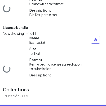
ding...
Unknown data format
Description:
BibTex (para citar)
License bundle
Now showing
1 - 1 of 1
Name:
license.txt
Size:
1.71 KB
Format:
ding...
Item-specific license agreed upon
to submission
Description:
Collections
Educación - ORE