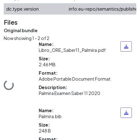
dc.type.version
info:eu-repo/semantics/publishe
Files
Original bundle
Now showing
1 - 2 of 2
Name:
Libro_ORE_Saber11_Palmira.pdf
Size:
2.46 MB
Format:
ding...
Adobe Portable Document Format
Description:
Palmira Examen Saber 11 2020
Name:
Palmira.bib
Size:
248 B
Format: