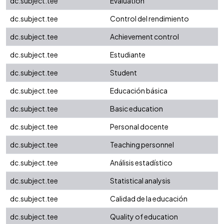
dc.subject.tee
Evaluation
dc.subject.tee
Control del rendimiento
dc.subject.tee
Achievement control
dc.subject.tee
Estudiante
dc.subject.tee
Student
dc.subject.tee
Educación básica
dc.subject.tee
Basic education
dc.subject.tee
Personal docente
dc.subject.tee
Teaching personnel
dc.subject.tee
Análisis estadístico
dc.subject.tee
Statistical analysis
dc.subject.tee
Calidad de la educación
dc.subject.tee
Quality of education