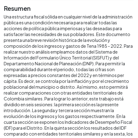
Resumen
Una estructura fiscal sólida en cualquier nivel de la administración
pública es una condición necesaria para realizar todas las
acciones de política pública imperiosas y las deseadas para
satisfacer las necesidades de sus pobladores. Este documento
presenta una breve revisión histórica de la evolución y
composición de los ingresos y gastos de Tena 1985 - 2022. Para
realizar nuestro análisis empleamos datos del Sistema de
Información del Formulario Único Territorial (SISFUT) y del
Departamento Nacional de Planeación (DNP). Para permitir la
comparabilidad durante el periodo, todas las cifras son
expresadas a precios constantes del 2022 y en términos per
cápita. Es decir, se controla por la inflación y por el crecimiento
poblacional del municipio o distrito. Así mismo, esto permitirá
realizar comparaciones con otras entidades territoriales de
Colombia similares. Para lograr lo anterior, este trabajo está
dividido en seis sesiones: la primera sección es la presente
introducción. La segunda y tercera sección muestran la
evolución de los ingresos y los gastos respectivamente. En la
cuarta sección se exponen los Indicadores de Desempeño Fiscal
(IDF) para el Distrito. En la quinta sección los resultados del IDF
comparado con entidades territoriales similares y en la sexta, los