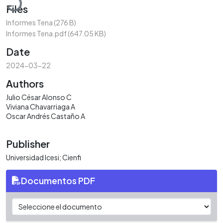
Files
Informes Tena
(276 B)
Informes Tena.pdf
(647.05 KB)
Date
2024-03-22
Authors
Julio César Alonso C
Viviana Chavarriaga A
Oscar Andrés Castaño A
Publisher
Universidad Icesi; Cienfi
Documentos PDF