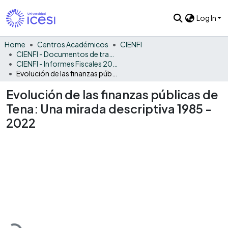
Log In
Home
Centros Académicos
CIENFI
CIENFI - Documentos de trabajos, técnicos y de divulgación
CIENFI - Informes Fiscales 2022
Evolución de las finanzas públicas de Tena: Una mirada descriptiva 1985 - 2022
Evolución de las finanzas públicas de
Tena: Una mirada descriptiva 1985 -
2022
Loading...