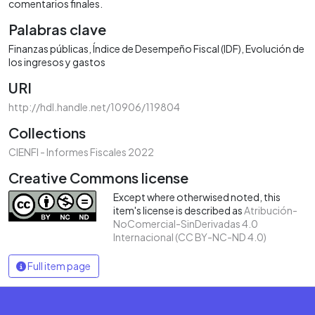
comentarios finales.
Palabras clave
Finanzas públicas
Índice de Desempeño Fiscal (IDF)
Evolución de
los ingresos y gastos
URI
http://hdl.handle.net/10906/119804
Collections
CIENFI - Informes Fiscales 2022
Creative Commons license
Except where otherwised noted, this
item's license is described as
Atribución-
NoComercial-SinDerivadas 4.0
Internacional (CC BY-NC-ND 4.0)
Full item page