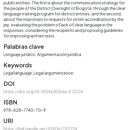
public entities. The first is about the communication strategy for
the people of the District Oversight of Bogotá, through the clear
language training program for district entities; and the second,
about the responses to requests for victim accreditation by the
jep, evaluating the problem of lack of clear language in the
responses, considering the recipients and proposing guidelines
for improving written texts.
Palabras clave
Lenguaje jurídico
Argumentación jurídica
Keywords
Legal language
Legal argumentation
DOI
https://doi.org/10.18046/EUI/ee.4.2024
ISBN
978-628-7740-70-9
URI
https://hdl.handle.net/10906/130324