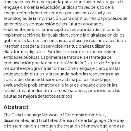
transparencia. En una segunda parte, se incluyen estrategias de
lenguaje claro en la educación jurídica a través del uso de la
imagen cómo la herramienta del pensamiento visual y las
tecnologías de la información, para contribuir en los procesos de
aprendizaje y comprensión de los futuros abogados.
Finalmente, en los últimos capítulos se abordan desafíos en la
implementación del lenguaje claro, como la digitalización de los
gobiernos y las consecuencias para el usuario cuando acceden o
intentan acceder a los servicios institucionales utilizando
plataformas digitales. Para finalizar con dos experiencias en
entidades públicas. La primera se trata de la estrategia de
comunicación para la gente de la Veeduría Distrital de Bogotá,
mediante el programa de formación en lenguaje claro para las
entidades del distrito; y la segunda, sobre las respuestas a las
solicitudes de acreditación de víctima por parte de la jep,
evaluando la problemática de la falta de lenguaje claro en las
respuestas, atendiendo a los destinatarios y proponiendo las
pautas de mejora de textos escritos.
Abstract
The Clear Language Network of Colombia promotes,
disseminates, and facilitates the use of clear language. One way
of dissemination is through the creation of knowledge, and as a