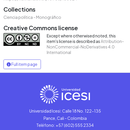
Collections
Ciencia política - Monográfico
Creative Commons license
Except where otherwised noted, this
item's license is described as
Attribution-
NonCommercial-NoDerivatives 4.0
International
Full item page
Universidad Icesi: Calle 18 No. 122-135
Pance, Cali - Colombia
Teléfono: +57 (602) 555 2334