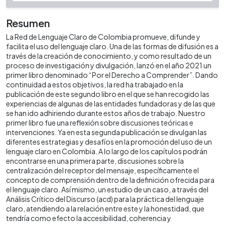
Resumen
La Red de Lenguaje Claro de Colombia promueve, difunde y
facilita el uso del lenguaje claro. Una de las formas de difusión es a
través de la creación de conocimiento, y como resultado de un
proceso de investigación y divulgación, lanzó en el año 2021 un
primer libro denominado “Por el Derecho a Comprender”. Dando
continuidad a estos objetivos, la red ha trabajado en la
publicación de este segundo libro en el que se han recogido las
experiencias de algunas de las entidades fundadoras y de las que
se han ido adhiriendo durante estos años de trabajo. Nuestro
primer libro fue una reflexión sobre discusiones teóricas e
intervenciones. Ya en esta segunda publicación se divulgan las
diferentes estrategias y desafíos en la promoción del uso de un
lenguaje claro en Colombia. A lo largo de los capítulos podrán
encontrarse en una primera parte, discusiones sobre la
centralización del receptor del mensaje, específicamente el
concepto de comprensión dentro de la definición ofrecida para
el lenguaje claro. Así mismo, un estudio de un caso, a través del
Análisis Crítico del Discurso (acd) para la práctica del lenguaje
claro, atendiendo a la relación entre este y la honestidad, que
tendría como efecto la accesibilidad, coherencia y