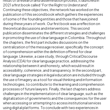
result of a research and dissemination process, it launched in
2021 a first book called “For the Right to Understand”.
Continuing these objectives, the network has worked on the
publication of this second book which gathers the experiences
of some of the founding entities and those that have joined
during these years of work. Our first book was a reflection on
theoretical discussions and interventions. This second
publication disseminates the different strategies and challenges
in promoting the use of clear language in Colombia. Throughout
the chapters, the first part includes discussions on the
centralization of the message receiver, specifically the concept
of comprehension within the definition offered for clear
language. Likewise, a case study, through Critical Discourse
Analysis (CDA) for clear language practice, addressing the
relationship between it and honesty, which would result in
accessibility, coherence, and transparency. In the second part,
clear language strategies in legal education are included through
the use of imagery as a tool for visual thinking and information
technologies, to contribute to the learning and comprehension
processes of future lawyers. Finally, the last chapters address
challenges in the implementation of clear language, such as the
digitalization of governments and the consequences for the user
when accessing or attempting to access institutional services
using digital platforms. To conclude with two experiences in