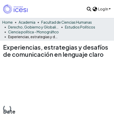
Log In
Home
Academia
Facultad de Ciencias Humanas
Derecho, Gobierno y Globalización
Estudios Políticos
Ciencia política - Monográfico
Experiencias, estrategias y desafíos de comunicación en lenguaje claro
Experiencias, estrategias y desafíos
de comunicación en lenguaje claro
Loading...
Date