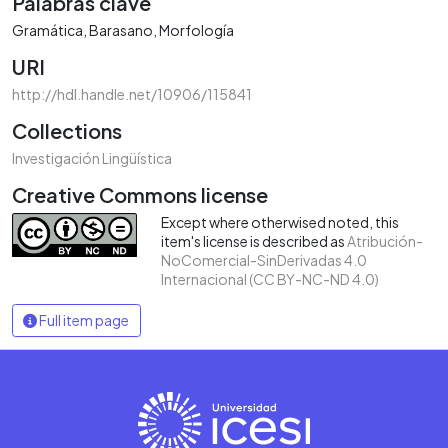
Palabras clave
Gramática
Barasano
Morfología
URI
http://hdl.handle.net/10906/115841
Collections
Investigación Lingüística
Creative Commons license
Except where otherwised noted, this
item's license is described as
Atribución-
NoComercial-SinDerivadas 4.0
Internacional (CC BY-NC-ND 4.0)
Full item page