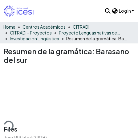
Log In
Home
Centros Académicos
CITRADI
CITRADI - Proyectos
Proyecto Lenguas nativas del Vaupés
Investigación Lingüística
Resumen de la gramática: Barasano del sur
Resumen de la gramática: Barasano
del sur
ding...
Files
item389.html
(299 B)