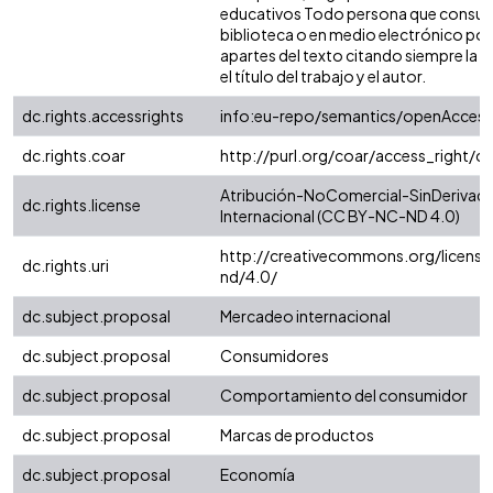
educativos Todo persona que consulte
biblioteca o en medio electrónico po
apartes del texto citando siempre la fu
el título del trabajo y el autor.
dc.rights.accessrights
info:eu-repo/semantics/openAccess
dc.rights.coar
http://purl.org/coar/access_right/c
Atribución-NoComercial-SinDerivada
dc.rights.license
Internacional (CC BY-NC-ND 4.0)
http://creativecommons.org/license
dc.rights.uri
nd/4.0/
dc.subject.proposal
Mercadeo internacional
dc.subject.proposal
Consumidores
dc.subject.proposal
Comportamiento del consumidor
dc.subject.proposal
Marcas de productos
dc.subject.proposal
Economía