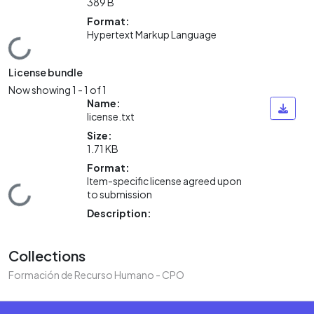
389 B
Format:
Hypertext Markup Language
Loading...
License bundle
Now showing
1 - 1 of 1
Name:
license.txt
Size:
1.71 KB
Format:
Item-specific license agreed upon
Loading...
to submission
Description:
Collections
Formación de Recurso Humano - CPO