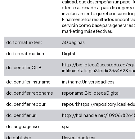
calidad, que desempeñan un papel fun
efecto asociado al país de origen y el 
involucramiento que el consumidor p
Finalmente los resultados encontrados
servirán como base para generar estr
marketing más efectivas.
dc.format.extent
30 páginas
dc.format.medium
Digital
http://biblioteca2.icesi.edu.co/cgi-o
dc.identifier.OLIB
infile=details.glu&loid=238462&rs
dc.identifier.instname
instname:Universidad Icesi
dc.identifier.reponame
reponame:Biblioteca Digital
dc.identifier.repourl
repourl:https://repository.icesi.edu.
dc.identifier.uri
http://hdl.handle.net/10906/82645
dc.language.iso
spa
dc.publisher
Universidad Icesi