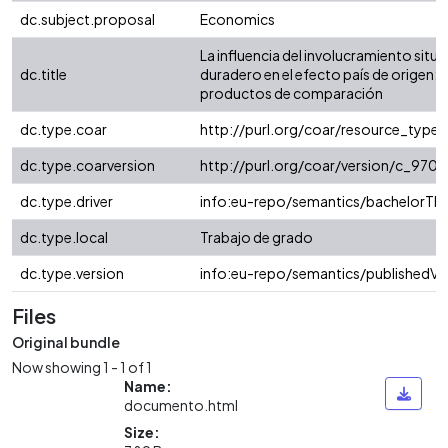
dc.subject.proposal
Economics
La influencia del involucramiento situa
dc.title
duradero en el efecto país de origen: : 
productos de comparación
dc.type.coar
http://purl.org/coar/resource_type/
dc.type.coarversion
http://purl.org/coar/version/c_97
dc.type.driver
info:eu-repo/semantics/bachelorThe
dc.type.local
Trabajo de grado
dc.type.version
info:eu-repo/semantics/publishedVe
Files
Original bundle
Now showing
1 - 1 of 1
Name:
documento.html
Size: