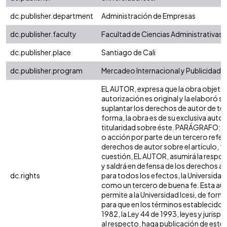
dc.publisher.department
Administración de Empresas
dc.publisher.faculty
Facultad de Ciencias Administrativas
dc.publisher.place
Santiago de Cali
dc.publisher.program
Mercadeo Internacional y Publicidad
EL AUTOR, expresa que la obra objeto 
autorización es original y la elaboró si
suplantar los derechos de autor de terc
forma, la obra es de su exclusiva autorí
titularidad sobre éste. PARÁGRAFO: e
o acción por parte de un tercero refer
derechos de autor sobre el artículo, fo
cuestión, EL AUTOR, asumirá la respon
y saldrá en defensa de los derechos a
dc.rights
para todos los efectos, la Universidad 
como un tercero de buena fe. Esta aut
permite a la Universidad Icesi, de forma
para que en los términos establecidos 
1982, la Ley 44 de 1993, leyes y jurisp
al respecto, haga publicación de este 