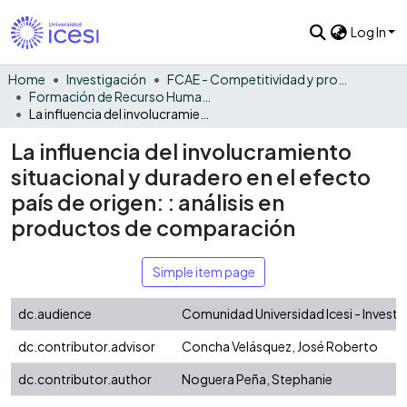
Log In
Home
Investigación
FCAE - Competitividad y productividad de las organizaciones
Formación de Recurso Humano - CPO
La influencia del involucramiento situacional y duradero en el efecto país de origen: : análisis en productos de comparación
La influencia del involucramiento
situacional y duradero en el efecto
país de origen: : análisis en
productos de comparación
Simple item page
dc.audience
Comunidad Universidad Icesi - Invest
dc.contributor.advisor
Concha Velásquez, José Roberto
dc.contributor.author
Noguera Peña, Stephanie