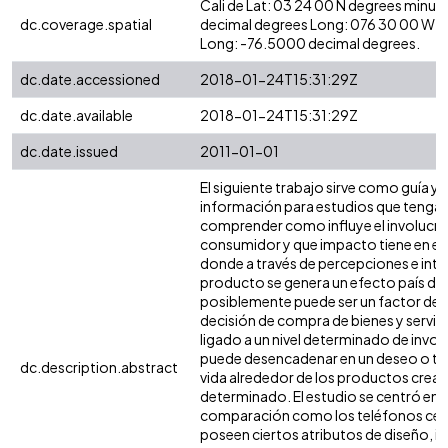
Cali de Lat: 03 24 00 N degrees minut
dc.coverage.spatial
decimal degrees Long: 076 30 00 W d
Long: -76.5000 decimal degrees.
dc.date.accessioned
2018-01-24T15:31:29Z
dc.date.available
2018-01-24T15:31:29Z
dc.date.issued
2011-01-01
El siguiente trabajo sirve como guía y 
información para estudios que tenga
comprender como influye el involucr
consumidor y que impacto tiene en el 
donde a través de percepciones e inte
producto se genera un efecto país de o
posiblemente puede ser un factor deci
decisión de compra de bienes y servicio
ligado a un nivel determinado de invo
puede desencadenar en un deseo o tod
dc.description.abstract
vida alrededor de los productos cread
determinado. El estudio se centró en
comparación como los teléfonos celu
poseen ciertos atributos de diseño, i