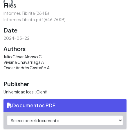
ding...
Files
Informes Tibirita
(284 B)
Informes Tibirita.pdf
(646.76 KB)
Date
2024-03-22
Authors
Julio César Alonso C
Viviana Chavarriaga A
Oscar Andrés Castaño A
Publisher
Universidad Icesi; Cienfi
Documentos PDF