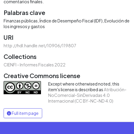
comentarios finales.
Palabras clave
Finanzas públicas
Índice de Desempeño Fiscal (IDF)
Evolución de
los ingresos y gastos
URI
http://hdl.handle.net/10906/119807
Collections
CIENFI - Informes Fiscales 2022
Creative Commons license
Except where otherwised noted, this
item's license is described as
Atribución-
NoComercial-SinDerivadas 4.0
Internacional (CC BY-NC-ND 4.0)
Full item page