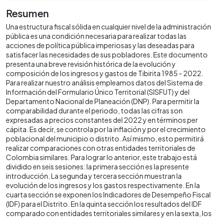
Resumen
Una estructura fiscal sólida en cualquier nivel de la administración
pública es una condición necesaria para realizar todas las
acciones de política pública imperiosas y las deseadas para
satisfacer las necesidades de sus pobladores. Este documento
presenta una breve revisión histórica de la evolución y
composición de los ingresos y gastos de Tibirita 1985 - 2022.
Para realizar nuestro análisis empleamos datos del Sistema de
Información del Formulario Único Territorial (SISFUT) y del
Departamento Nacional de Planeación (DNP). Para permitir la
comparabilidad durante el periodo, todas las cifras son
expresadas a precios constantes del 2022 y en términos per
cápita. Es decir, se controla por la inflación y por el crecimiento
poblacional del municipio o distrito. Así mismo, esto permitirá
realizar comparaciones con otras entidades territoriales de
Colombia similares. Para lograr lo anterior, este trabajo está
dividido en seis sesiones: la primera sección es la presente
introducción. La segunda y tercera sección muestran la
evolución de los ingresos y los gastos respectivamente. En la
cuarta sección se exponen los Indicadores de Desempeño Fiscal
(IDF) para el Distrito. En la quinta sección los resultados del IDF
comparado con entidades territoriales similares y en la sexta, los