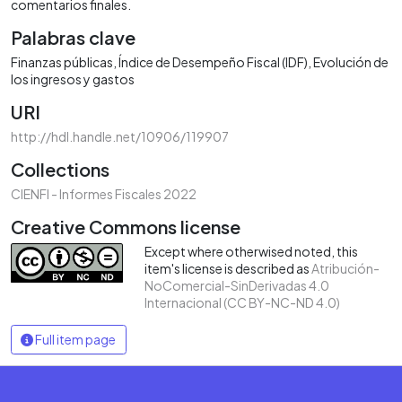
comentarios finales.
Palabras clave
Finanzas públicas
Índice de Desempeño Fiscal (IDF)
Evolución de
los ingresos y gastos
URI
http://hdl.handle.net/10906/119907
Collections
CIENFI - Informes Fiscales 2022
Creative Commons license
Except where otherwised noted, this
item's license is described as
Atribución-
NoComercial-SinDerivadas 4.0
Internacional (CC BY-NC-ND 4.0)
Full item page