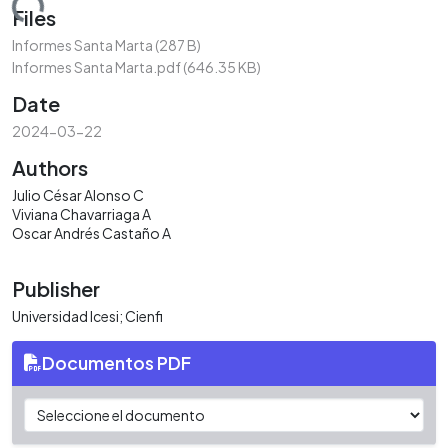
ading...
Files
Informes Santa Marta
(287 B)
Informes Santa Marta.pdf
(646.35 KB)
Date
2024-03-22
Authors
Julio César Alonso C
Viviana Chavarriaga A
Oscar Andrés Castaño A
Publisher
Universidad Icesi; Cienfi
Documentos PDF