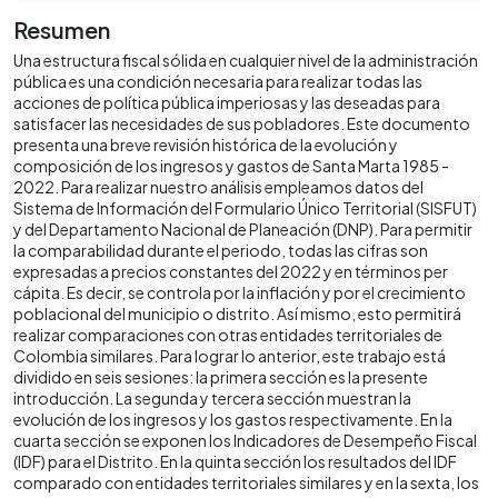
Resumen
Una estructura fiscal sólida en cualquier nivel de la administración
pública es una condición necesaria para realizar todas las
acciones de política pública imperiosas y las deseadas para
satisfacer las necesidades de sus pobladores. Este documento
presenta una breve revisión histórica de la evolución y
composición de los ingresos y gastos de Santa Marta 1985 -
2022. Para realizar nuestro análisis empleamos datos del
Sistema de Información del Formulario Único Territorial (SISFUT)
y del Departamento Nacional de Planeación (DNP). Para permitir
la comparabilidad durante el periodo, todas las cifras son
expresadas a precios constantes del 2022 y en términos per
cápita. Es decir, se controla por la inflación y por el crecimiento
poblacional del municipio o distrito. Así mismo, esto permitirá
realizar comparaciones con otras entidades territoriales de
Colombia similares. Para lograr lo anterior, este trabajo está
dividido en seis sesiones: la primera sección es la presente
introducción. La segunda y tercera sección muestran la
evolución de los ingresos y los gastos respectivamente. En la
cuarta sección se exponen los Indicadores de Desempeño Fiscal
(IDF) para el Distrito. En la quinta sección los resultados del IDF
comparado con entidades territoriales similares y en la sexta, los