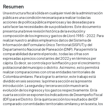
Resumen
Una estructura fiscal sólida en cualquier nivel de la administración
pública es una condición necesaria para realizar todas las
acciones de política pública imperiosas y las deseadas para
satisfacer las necesidades de sus pobladores. Este documento
presenta una breve revisión histórica de la evolución y
composición de los ingresos y gastos de Lloró 1985 - 2022. Para
realizar nuestro análisis empleamos datos del Sistema de
Información del Formulario Único Territorial (SISFUT) y del
Departamento Nacional de Planeación (DNP). Para permitir la
comparabilidad durante el periodo, todas las cifras son
expresadas a precios constantes del 2022 y en términos per
cápita. Es decir, se controla por la inflación y por el crecimiento
poblacional del municipio o distrito. Así mismo, esto permitirá
realizar comparaciones con otras entidades territoriales de
Colombia similares. Para lograr lo anterior, este trabajo está
dividido en seis sesiones: la primera sección es la presente
introducción. La segunda y tercera sección muestran la
evolución de los ingresos y los gastos respectivamente. En la
cuarta sección se exponen los Indicadores de Desempeño Fiscal
(IDF) para el Distrito. En la quinta sección los resultados del IDF
comparado con entidades territoriales similares y en la sexta, los