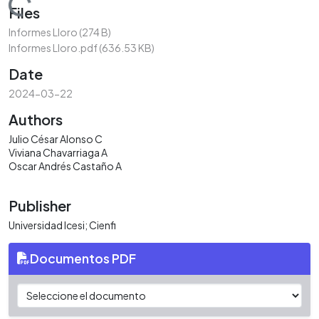
Loading...
Files
Informes Lloro
(274 B)
Informes Lloro.pdf
(636.53 KB)
Date
2024-03-22
Authors
Julio César Alonso C
Viviana Chavarriaga A
Oscar Andrés Castaño A
Publisher
Universidad Icesi; Cienfi
Documentos PDF