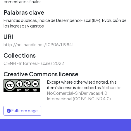
comentarios finales.
Palabras clave
Finanzas públicas
Índice de Desempeño Fiscal (IDF)
Evolución de
los ingresos y gastos
URI
http://hdl.handle.net/10906/119841
Collections
CIENFI - Informes Fiscales 2022
Creative Commons license
Except where otherwised noted, this
item's license is described as
Atribución-
NoComercial-SinDerivadas 4.0
Internacional (CC BY-NC-ND 4.0)
Full item page