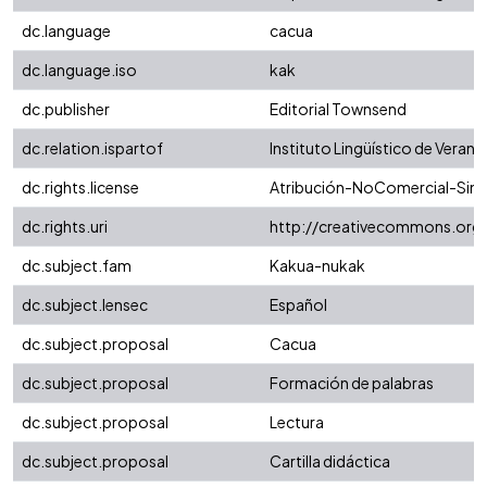
dc.language
cacua
dc.language.iso
kak
dc.publisher
Editorial Townsend
dc.relation.ispartof
Instituto Lingüístico de Verano
dc.rights.license
Atribución-NoComercial-SinDe
dc.rights.uri
http://creativecommons.org/
dc.subject.fam
Kakua-nukak
dc.subject.lensec
Español
dc.subject.proposal
Cacua
dc.subject.proposal
Formación de palabras
dc.subject.proposal
Lectura
dc.subject.proposal
Cartilla didáctica