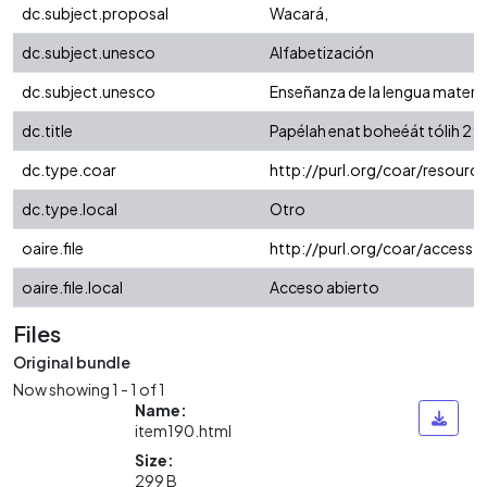
dc.subject.proposal
Wacará,
dc.subject.unesco
Alfabetización
dc.subject.unesco
Enseñanza de la lengua matern
dc.title
Papélah enat boheéát tólih 2: C
dc.type.coar
http://purl.org/coar/resour
dc.type.local
Otro
oaire.file
http://purl.org/coar/access_
oaire.file.local
Acceso abierto
Files
Original bundle
Now showing
1 - 1 of 1
Name:
item190.html
Size:
299 B