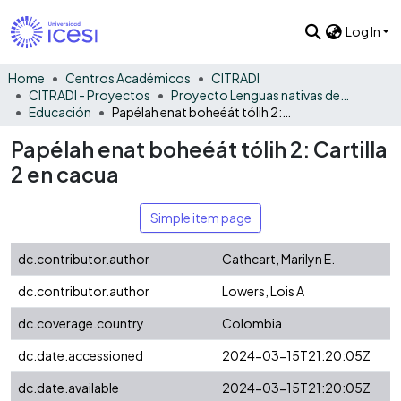
Log In
Home
Centros Académicos
CITRADI
CITRADI - Proyectos
Proyecto Lenguas nativas del Vaupés
Educación
Papélah enat boheéát tólih 2: Cartilla 2 en cacua
Papélah enat boheéát tólih 2: Cartilla
2 en cacua
Simple item page
dc.contributor.author
Cathcart, Marilyn E.
dc.contributor.author
Lowers, Lois A
dc.coverage.country
Colombia
dc.date.accessioned
2024-03-15T21:20:05Z
dc.date.available
2024-03-15T21:20:05Z