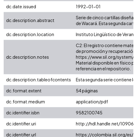
dc.date.issued
1992-01-01
Serie de cinco cartillas diseñ
dc.description.abstract
de Wacará. Esta segunda cartill
dc.description.location
Instituto Lingüístico de Verano
C2: El registro contiene materi
de promoción y recuperación l
dc.description.notes
https://www.sil.org/system
Material disponible en físico p
referencia en el repositorio.
dc.description.tableofcontents
Esta segunda serie contiene lec
dc.format.extent
54 páginas
dc.format.medium
application/pdf
dc.identifier.isbn
9582100745
dc.identifier.uri
http://hdl.handle.net/10906
dc.identifier.url
https://colombia.sil.org/es/