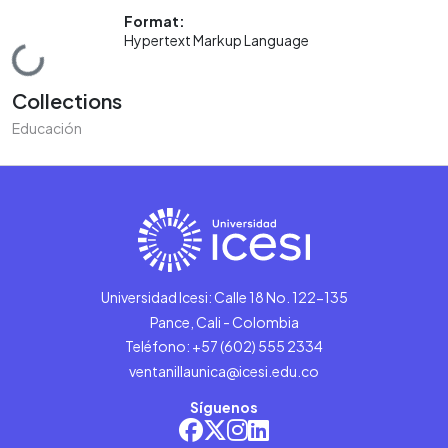
Format:
Hypertext Markup Language
Loading...
Collections
Educación
Universidad Icesi: Calle 18 No. 122-135
Pance, Cali - Colombia
Teléfono: +57 (602) 555 2334
ventanillaunica@icesi.edu.co
Síguenos