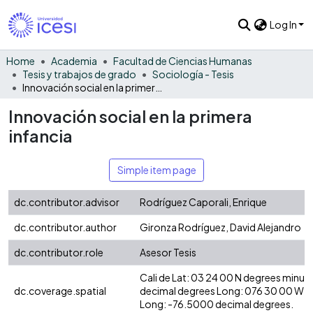
Log In
Home
Academia
Facultad de Ciencias Humanas
Tesis y trabajos de grado
Sociología - Tesis
Innovación social en la primera infancia
Innovación social en la primera
infancia
Simple item page
dc.contributor.advisor
Rodríguez Caporali, Enrique
dc.contributor.author
Gironza Rodríguez, David Alejandro
dc.contributor.role
Asesor Tesis
Cali de Lat: 03 24 00 N degrees minut
dc.coverage.spatial
decimal degrees Long: 076 30 00 W d
Long: -76.5000 decimal degrees.