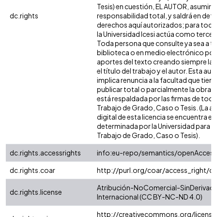
Tesis) en cuestión, EL AUTOR, asumirá 
dc.rights
responsabilidad total, y saldrá en def
derechos aquí autorizados; para todo
la Universidad Icesi actúa como tercer
Toda persona que consulte ya sea a tr
biblioteca o en medio electrónico po
aportes del texto creando siempre la f
el título del trabajo y el autor. Esta au
implica renuncia a la facultad que tie
publicar total o parcialmente la obra. 
está respaldada por las firmas de tod
Trabajo de Grado, Caso o Tesis. (La a
digital de esta licencia se encuentra e
determinada por la Universidad para l
Trabajo de Grado, Caso o Tesis).
dc.rights.accessrights
info:eu-repo/semantics/openAccess
dc.rights.coar
http://purl.org/coar/access_right/c
Atribución-NoComercial-SinDerivada
dc.rights.license
Internacional (CC BY-NC-ND 4.0)
http://creativecommons.org/license