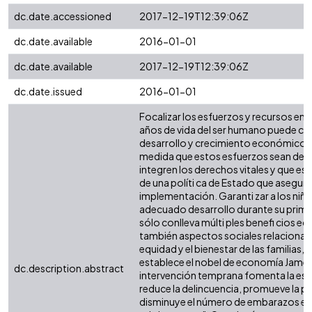
dc.date.accessioned
2017-12-19T12:39:06Z
dc.date.available
2016-01-01
dc.date.available
2017-12-19T12:39:06Z
dc.date.issued
2016-01-01
Focalizar los esfuerzos y recursos en 
años de vida del ser humano puede cont
desarrollo y crecimiento económico de
medida que estos esfuerzos sean de c
integren los derechos vitales y que es
de una políti ca de Estado que asegure
implementación. Garanti zar a los niño
adecuado desarrollo durante su prime
sólo conlleva múlti ples benefi cios 
también aspectos sociales relacionad
equidad y el bienestar de las familias,
establece el nobel de economía Jame
dc.description.abstract
intervención temprana fomenta la esc
reduce la delincuencia, promueve la pr
disminuye el número de embarazos en