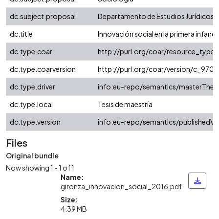
dc.subject.proposal
Departamento de Estudios Jurídicos
dc.title
Innovación social en la primera infanci
dc.type.coar
http://purl.org/coar/resource_type
dc.type.coarversion
http://purl.org/coar/version/c_97
dc.type.driver
info:eu-repo/semantics/masterThesi
dc.type.local
Tesis de maestría
dc.type.version
info:eu-repo/semantics/publishedVe
Files
Original bundle
Now showing
1 - 1 of 1
Name:
gironza_innovacion_social_2016.pdf
Size:
4.39 MB