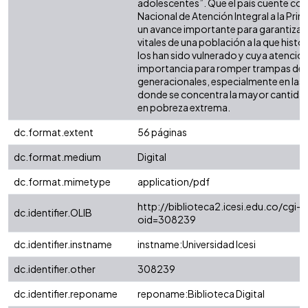
adolescentes”. Que el país cuente con
Nacional de Atención Integral a la Prim
un avance importante para garantizar
vitales de una población a la que hist
los han sido vulnerado y cuya atención 
importancia para romper trampas de
generacionales, especialmente en las 
donde se concentra la mayor cantidad
en pobreza extrema.
dc.format.extent
56 páginas
dc.format.medium
Digital
dc.format.mimetype
application/pdf
http://biblioteca2.icesi.edu.co/cgi-o
dc.identifier.OLIB
oid=308239
dc.identifier.instname
instname:Universidad Icesi
dc.identifier.other
308239
dc.identifier.reponame
reponame:Biblioteca Digital