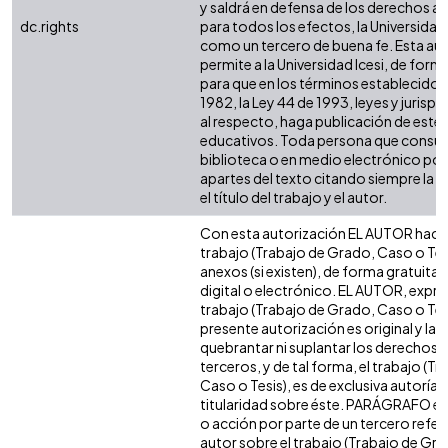
y saldrá en defensa de los derechos a
dc.rights
para todos los efectos, la Universidad 
como un tercero de buena fe. Esta aut
permite a la Universidad Icesi, de forma
para que en los términos establecidos 
1982, la Ley 44 de 1993, leyes y jurisp
al respecto, haga publicación de este 
educativos. Toda persona que consulte
biblioteca o en medio electrónico po
apartes del texto citando siempre la fu
el título del trabajo y el autor.
Con esta autorización EL AUTOR hace 
trabajo (Trabajo de Grado, Caso o Tesi
anexos (si existen), de forma gratuita
digital o electrónico. EL AUTOR, expre
trabajo (Trabajo de Grado, Caso o Tesi
presente autorización es original y la 
quebrantar ni suplantar los derechos 
terceros, y de tal forma, el trabajo (T
Caso o Tesis), es de exclusiva autoría y 
titularidad sobre éste. PARÁGRAFO en
o acción por parte de un tercero refere
autor sobre el trabajo (Trabajo de Gr