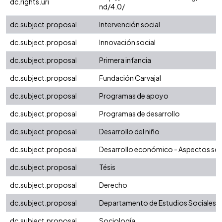
dc.rights.uri
nd/4.0/
dc.subject.proposal
Intervención social
dc.subject.proposal
Innovación social
dc.subject.proposal
Primera infancia
dc.subject.proposal
Fundación Carvajal
dc.subject.proposal
Programas de apoyo
dc.subject.proposal
Programas de desarrollo
dc.subject.proposal
Desarrollo del niño
dc.subject.proposal
Desarrollo económico - Aspectos soc
dc.subject.proposal
Tésis
dc.subject.proposal
Derecho
dc.subject.proposal
Departamento de Estudios Sociales
dc.subject.proposal
Sociología