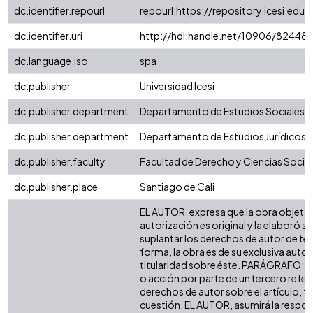
dc.identifier.repourl
repourl:https://repository.icesi.edu.
dc.identifier.uri
http://hdl.handle.net/10906/82448
dc.language.iso
spa
dc.publisher
Universidad Icesi
dc.publisher.department
Departamento de Estudios Sociales
dc.publisher.department
Departamento de Estudios Jurídicos
dc.publisher.faculty
Facultad de Derecho y Ciencias Socia
dc.publisher.place
Santiago de Cali
EL AUTOR, expresa que la obra objeto 
autorización es original y la elaboró si
suplantar los derechos de autor de terc
forma, la obra es de su exclusiva autorí
titularidad sobre éste. PARÁGRAFO: e
o acción por parte de un tercero refer
derechos de autor sobre el artículo, fo
cuestión, EL AUTOR, asumirá la respon