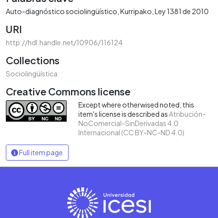
Auto-diagnóstico sociolingüístico
Kurripako
Ley 1381 de 2010
URI
http://hdl.handle.net/10906/116124
Collections
Sociolingüística
Creative Commons license
Except where otherwised noted, this
item's license is described as
Atribución-
NoComercial-SinDerivadas 4.0
Internacional (CC BY-NC-ND 4.0)
Full item page