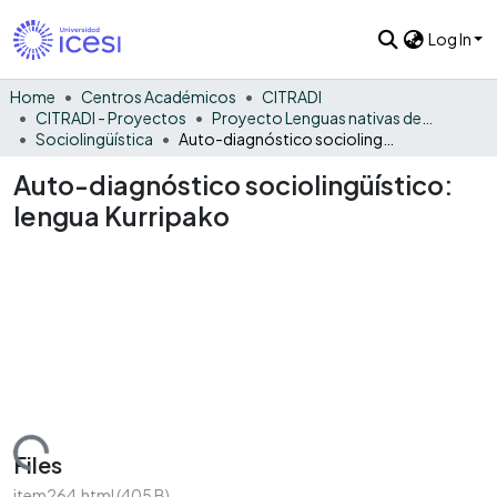
Log In
Home
Centros Académicos
CITRADI
CITRADI - Proyectos
Proyecto Lenguas nativas del Vaupés
Sociolingüística
Auto-diagnóstico sociolingüístico: lengua Kurripako
Auto-diagnóstico sociolingüístico:
lengua Kurripako
Loading...
Files
item264.html
(405 B)