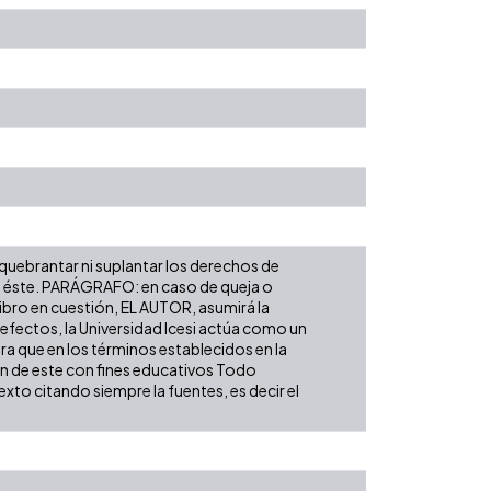
 quebrantar ni suplantar los derechos de
obre éste. PARÁGRAFO: en caso de queja o
libro en cuestión, EL AUTOR, asumirá la
 efectos, la Universidad Icesi actúa como un
ara que en los términos establecidos en la
ión de este con fines educativos Todo
xto citando siempre la fuentes, es decir el