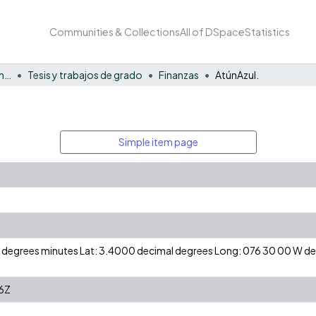
Communities & Collections
All of DSpace
Statistics
Facultad de Negocios y Economía
Tesis y trabajos de grado
Finanzas
AtúnAzul.
Simple item page
 N degrees minutes Lat: 3.4000 decimal degrees Long: 076 30 00 W 
6Z