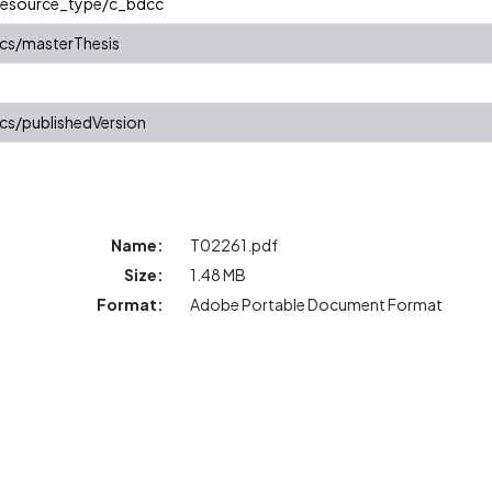
/resource_type/c_bdcc
cs/masterThesis
cs/publishedVersion
Name:
T02261.pdf
Size:
1.48 MB
Format:
Adobe Portable Document Format