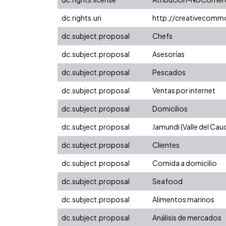
dc.rights.uri
http://creativecomm
dc.subject.proposal
Chefs
dc.subject.proposal
Asesorías
dc.subject.proposal
Pescados
dc.subject.proposal
Ventas por internet
dc.subject.proposal
Domicilios
dc.subject.proposal
Jamundi (Valle del Cau
dc.subject.proposal
Clientes
dc.subject.proposal
Comida a domicilio
dc.subject.proposal
Seafood
dc.subject.proposal
Alimentos marinos
dc.subject.proposal
Análisis de mercados