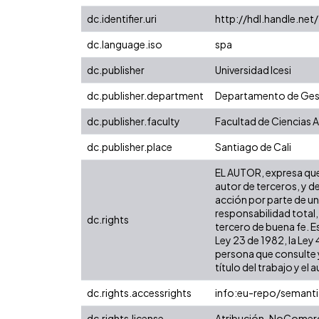
dc.identifier.uri
http://hdl.handle.ne
dc.language.iso
spa
dc.publisher
Universidad Icesi
dc.publisher.department
Departamento de Gest
dc.publisher.faculty
Facultad de Ciencias 
dc.publisher.place
Santiago de Cali
EL AUTOR, expresa que 
autor de terceros, y de
acción por parte de un 
responsabilidad total,
dc.rights
tercero de buena fe. Es
Ley 23 de 1982, la Ley
persona que consulte y
título del trabajo y el a
dc.rights.accessrights
info:eu-repo/semant
dc.rights.license
Atribución-NoComerci