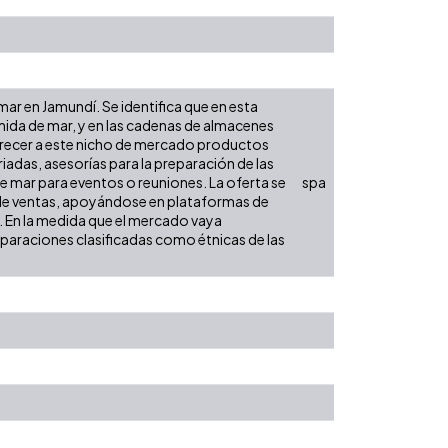
ar en Jamundí. Se identifica que en esta
ida de mar, y en las cadenas de almacenes
frecer a este nicho de mercado productos
iadas, asesorías para la preparación de las
e mar para eventos o reuniones. La oferta se
spa
to de ventas, apoyándose en plataformas de
o. En la medida que el mercado vaya
paraciones clasificadas como étnicas de las