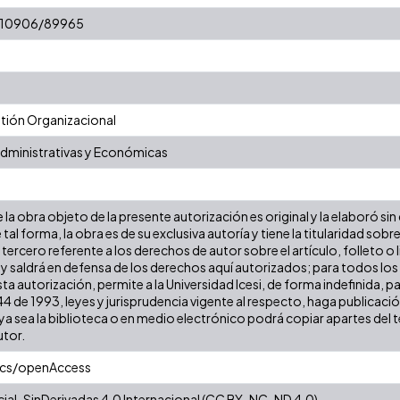
t/10906/89965
ión Organizacional
Administrativas y Económicas
la obra objeto de la presente autorización es original y la elaboró sin
 tal forma, la obra es de su exclusiva autoría y tiene la titularidad s
tercero referente a los derechos de autor sobre el artículo, folleto o 
 y saldrá en defensa de los derechos aquí autorizados; para todos los
ta autorización, permite a la Universidad Icesi, de forma indefinida, p
 44 de 1993, leyes y jurisprudencia vigente al respecto, haga publicac
a sea la biblioteca o en medio electrónico podrá copiar apartes del te
utor.
ics/openAccess
al-SinDerivadas 4.0 Internacional (CC BY-NC-ND 4.0)