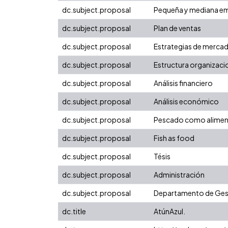
dc.subject.proposal
Pequeña y mediana e
dc.subject.proposal
Plan de ventas
dc.subject.proposal
Estrategias de merca
dc.subject.proposal
Estructura organizaci
dc.subject.proposal
Análisis financiero
dc.subject.proposal
Análisis económico
dc.subject.proposal
Pescado como alime
dc.subject.proposal
Fish as food
dc.subject.proposal
Tésis
dc.subject.proposal
Administración
dc.subject.proposal
Departamento de Gest
dc.title
AtúnAzul.