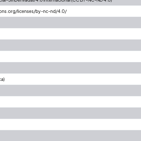
ons.org/licenses/by-nc-nd/4.0/
ca)