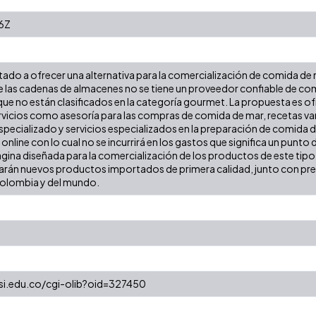
6Z
tado a ofrecer una alternativa para la comercialización de comida de m
 las cadenas de almacenes no se tiene un proveedor confiable de com
ue no están clasificados en la categoría gourmet. La propuesta es o
ervicios como asesoría para las compras de comida de mar, recetas var
pecializado y servicios especializados en la preparación de comida d
online con lo cual no se incurrirá en los gastos que significa un pun
ágina diseñada para la comercialización de los productos de este tip
arán nuevos productos importados de primera calidad, junto con pre
Colombia y del mundo.
esi.edu.co/cgi-olib?oid=327450