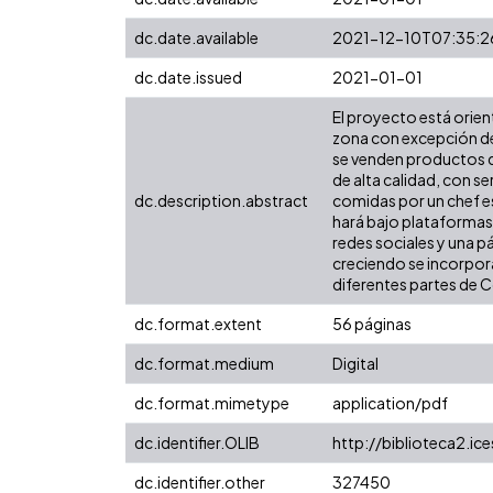
dc.date.available
2021-12-10T07:35:2
dc.date.issued
2021-01-01
El proyecto está orien
zona con excepción de
se venden productos q
de alta calidad, con s
dc.description.abstract
comidas por un chef es
hará bajo plataformas 
redes sociales y una p
creciendo se incorpor
diferentes partes de 
dc.format.extent
56 páginas
dc.format.medium
Digital
dc.format.mimetype
application/pdf
dc.identifier.OLIB
http://biblioteca2.ic
dc.identifier.other
327450