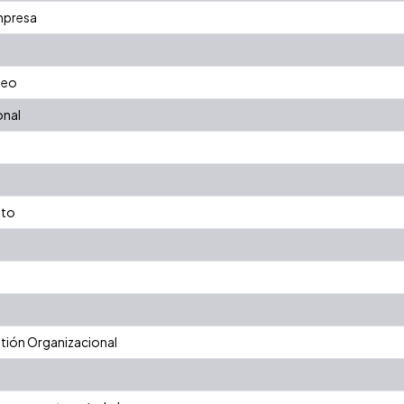
mpresa
deo
onal
nto
ión Organizacional