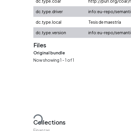
dc.type.coar
http://purl.org/coar
dc.type.driver
info:eu-repo/semanti
dc.type.local
Tesis de maestría
dc.type.version
info:eu-repo/semanti
Files
Original bundle
Now showing
1 - 1 of 1
Loading...
Collections
Finanzas