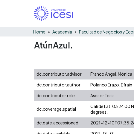
Home
Academia
AtúnAzul.
dc.contributor.advisor
Franco Angel, Mónica
dc.contributor.author
Polanco Erazo, Efrain
dc.contributor.role
Asesor Tesis
Cali de Lat: 03 24 00
dc.coverage.spatial
degrees.
dc.date.accessioned
2021-12-10T07:35:2
dc.date.available
2021-01-01