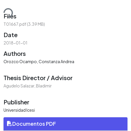
ding...
Files
T01667.pdf
(3.39 MB)
Date
2018-01-01
Authors
Orozco Ocampo, Constanza Andrea
Thesis Director / Advisor
Agudelo Salazar, Bladimir
Publisher
Universidad Icesi
Documentos PDF