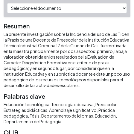
Resumen
La presente investigación sobre la Incidencia del uso de Las Tic en
la Praxis de una Docente de Preescolar de la Institución Educativa
Técnica Industrial Comuna 17 de la Ciudad de Cali, fue motivada
en la maestra principalmente por dos aspectos: primero, la baja
valoración obtenida en los resultados de la Evaluación de
Carácter Diagnóstico Formativa en el criterio de praxis
pedagógica; y en segundo lugar, por considerar que en la
Institución Educativa y en su práctica docente existe un poco uso
pedagógico de los recursos tecnológicos disponibles para el
desarrollo de las actividades escolares.
Palabras clave
Educación tecnológica
Tecnología educativa
Preescolar
Estrategias didácticas
Aprendizaje significativo
Práctica
pedagógica
Tésis
Departamento de Idiomas
Educación
Departamento de Pedagogía
OLIB