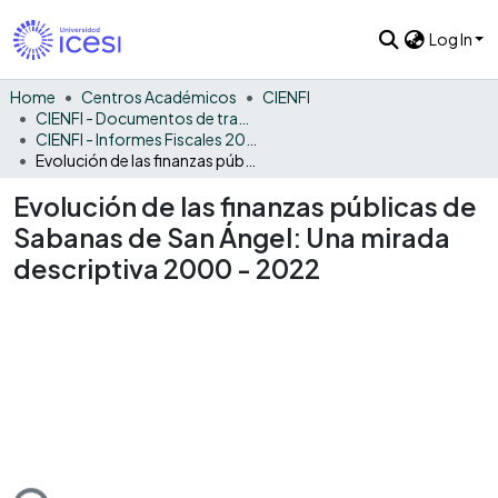
Log In
Home
Centros Académicos
CIENFI
CIENFI - Documentos de trabajos, técnicos y de divulgación
CIENFI - Informes Fiscales 2022
Evolución de las finanzas públicas de Sabanas de San Ángel: Una mirada descriptiva 2000 - 2022
Evolución de las finanzas públicas de
Sabanas de San Ángel: Una mirada
descriptiva 2000 - 2022
ding...