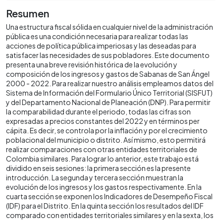
Resumen
Una estructura fiscal sólida en cualquier nivel de la administración
pública es una condición necesaria para realizar todas las
acciones de política pública imperiosas y las deseadas para
satisfacer las necesidades de sus pobladores. Este documento
presenta una breve revisión histórica de la evolución y
composición de los ingresos y gastos de Sabanas de San Ángel
2000 - 2022. Para realizar nuestro análisis empleamos datos del
Sistema de Información del Formulario Único Territorial (SISFUT)
y del Departamento Nacional de Planeación (DNP). Para permitir
la comparabilidad durante el periodo, todas las cifras son
expresadas a precios constantes del 2022 y en términos per
cápita. Es decir, se controla por la inflación y por el crecimiento
poblacional del municipio o distrito. Así mismo, esto permitirá
realizar comparaciones con otras entidades territoriales de
Colombia similares. Para lograr lo anterior, este trabajo está
dividido en seis sesiones: la primera sección es la presente
introducción. La segunda y tercera sección muestran la
evolución de los ingresos y los gastos respectivamente. En la
cuarta sección se exponen los Indicadores de Desempeño Fiscal
(IDF) para el Distrito. En la quinta sección los resultados del IDF
comparado con entidades territoriales similares y en la sexta, los