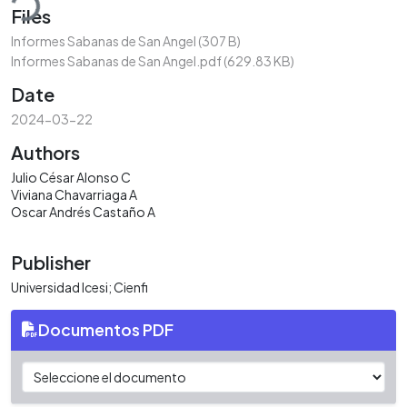
Files
Informes Sabanas de San Angel
(307 B)
Informes Sabanas de San Angel.pdf
(629.83 KB)
Date
2024-03-22
Authors
Julio César Alonso C
Viviana Chavarriaga A
Oscar Andrés Castaño A
Publisher
Universidad Icesi; Cienfi
Documentos PDF