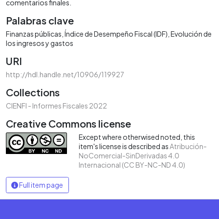
comentarios finales.
Palabras clave
Finanzas públicas
Índice de Desempeño Fiscal (IDF)
Evolución de
los ingresos y gastos
URI
http://hdl.handle.net/10906/119927
Collections
CIENFI - Informes Fiscales 2022
Creative Commons license
Except where otherwised noted, this
item's license is described as
Atribución-
NoComercial-SinDerivadas 4.0
Internacional (CC BY-NC-ND 4.0)
Full item page