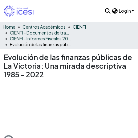
Log In
Home
Centros Académicos
CIENFI
CIENFI - Documentos de trabajos, técnicos y de divulgación
CIENFI - Informes Fiscales 2022
Evolución de las finanzas públicas de La Victoria: Una mirada descriptiva 1985 - 2022
Evolución de las finanzas públicas de
La Victoria: Una mirada descriptiva
1985 - 2022
ding...