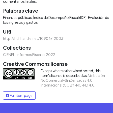
comentarios finales.
Palabras clave
Finanzas públicas
Índice de Desempeño Fiscal (IDF)
Evolución de
los ingresos y gastos
URI
http://hdl.handle.net/10906/120031
Collections
CIENFI - Informes Fiscales 2022
Creative Commons license
Except where otherwised noted, this
item's license is described as
Atribución-
NoComercial-SinDerivadas 4.0
Internacional (CC BY-NC-ND 4.0)
Full item page