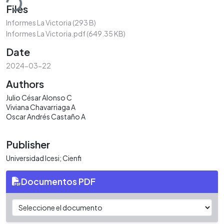
Files
Informes La Victoria
(293 B)
Informes La Victoria.pdf
(649.35 KB)
Date
2024-03-22
Authors
Julio César Alonso C
Viviana Chavarriaga A
Oscar Andrés Castaño A
Publisher
Universidad Icesi; Cienfi
Documentos PDF