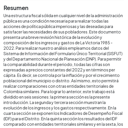
Resumen
Una estructura fiscal sólida en cualquier nivel de la administración
pública es una condición necesaria para realizar todas las
acciones de política pública imperiosas y las deseadas para
satisfacer las necesidades de sus pobladores. Este documento
presenta una breve revisión histórica de la evolución y
composición de los ingresos y gastos de La Victoria 1985 -
2022. Para realizar nuestro análisis empleamos datos del
Sistema de Información del Formulario Único Territorial (SISFUT)
y del Departamento Nacional de Planeación (DNP). Para permitir
la comparabilidad durante el periodo, todas las cifras son
expresadas a precios constantes del 2022 y en términos per
cápita. Es decir, se controla por la inflación y por el crecimiento
poblacional del municipio o distrito. Así mismo, esto permitirá
realizar comparaciones con otras entidades territoriales de
Colombia similares. Para lograr lo anterior, este trabajo está
dividido en seis sesiones: la primera sección es la presente
introducción. La segunda y tercera sección muestran la
evolución de los ingresos y los gastos respectivamente. En la
cuarta sección se exponen los Indicadores de Desempeño Fiscal
(IDF) para el Distrito. En la quinta sección los resultados del IDF
comparado con entidades territoriales similares y en la sexta, los