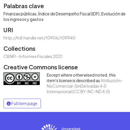
Palabras clave
Finanzas públicas
Índice de Desempeño Fiscal (IDF)
Evolución de
los ingresos y gastos
URI
http://hdl.handle.net/10906/109940
Collections
CIENFI - Informes Fiscales 2021
Creative Commons license
Except where otherwised noted, this
item's license is described as
Atribución-
NoComercial-SinDerivadas 4.0
Internacional (CC BY-NC-ND 4.0)
Full item page