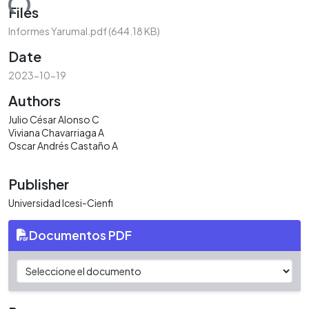
ding...
Files
Informes Yarumal.pdf
(644.18 KB)
Date
2023-10-19
Authors
Julio César Alonso C
Viviana Chavarriaga A
Oscar Andrés Castaño A
Publisher
Universidad Icesi-Cienfi
Documentos PDF