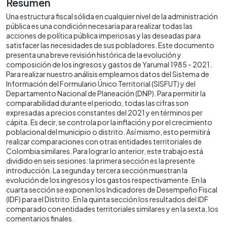
Resumen
Una estructura fiscal sólida en cualquier nivel de la administración
pública es una condición necesaria para realizar todas las
acciones de política pública imperiosas y las deseadas para
satisfacer las necesidades de sus pobladores. Este documento
presenta una breve revisión histórica de la evolución y
composición de los ingresos y gastos de Yarumal 1985 - 2021.
Para realizar nuestro análisis empleamos datos del Sistema de
Información del Formulario Único Territorial (SISFUT) y del
Departamento Nacional de Planeación (DNP). Para permitir la
comparabilidad durante el periodo, todas las cifras son
expresadas a precios constantes del 2021 y en términos per
cápita. Es decir, se controla por la inflación y por el crecimiento
poblacional del municipio o distrito. Así mismo, esto permitirá
realizar comparaciones con otras entidades territoriales de
Colombia similares. Para lograr lo anterior, este trabajo está
dividido en seis sesiones: la primera sección es la presente
introducción. La segunda y tercera sección muestran la
evolución de los ingresos y los gastos respectivamente. En la
cuarta sección se exponen los Indicadores de Desempeño Fiscal
(IDF) para el Distrito. En la quinta sección los resultados del IDF
comparado con entidades territoriales similares y en la sexta, los
comentarios finales.