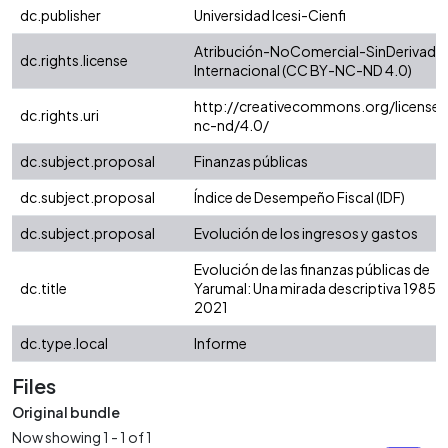
dc.publisher
Universidad Icesi-Cienfi
Atribución-NoComercial-SinDerivadas
dc.rights.license
Internacional (CC BY-NC-ND 4.0)
http://creativecommons.org/licenses
dc.rights.uri
nc-nd/4.0/
dc.subject.proposal
Finanzas públicas
dc.subject.proposal
Índice de Desempeño Fiscal (IDF)
dc.subject.proposal
Evolución de los ingresos y gastos
Evolución de las finanzas públicas de
dc.title
Yarumal: Una mirada descriptiva 1985 -
2021
dc.type.local
Informe
Files
Original bundle
Now showing
1 - 1 of 1