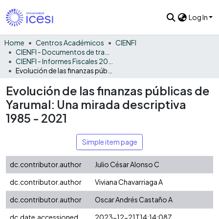
Log In
Home
Centros Académicos
CIENFI
CIENFI - Documentos de trabajos, técnicos y de divulgación
CIENFI - Informes Fiscales 2021
Evolución de las finanzas públicas de Yarumal: Una mirada descriptiva 1985 - 2021
Evolución de las finanzas públicas de
Yarumal: Una mirada descriptiva
1985 - 2021
Simple item page
dc.contributor.author
Julio César Alonso C
dc.contributor.author
Viviana Chavarriaga A
dc.contributor.author
Oscar Andrés Castaño A
dc.date.accessioned
2023-12-21T14:14:08Z