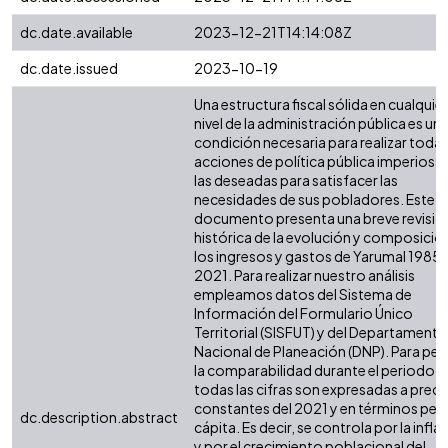
dc.date.available
2023-12-21T14:14:08Z
dc.date.issued
2023-10-19
Una estructura fiscal sólida en cualquier
nivel de la administración pública es un
condición necesaria para realizar todas
acciones de política pública imperiosas
las deseadas para satisfacer las
necesidades de sus pobladores. Este
documento presenta una breve revisió
histórica de la evolución y composició
los ingresos y gastos de Yarumal 1985 
2021. Para realizar nuestro análisis
empleamos datos del Sistema de
Información del Formulario Único
Territorial (SISFUT) y del Departamento
Nacional de Planeación (DNP). Para perm
la comparabilidad durante el periodo,
todas las cifras son expresadas a preci
constantes del 2021 y en términos per
dc.description.abstract
cápita. Es decir, se controla por la infla
y por el crecimiento poblacional del