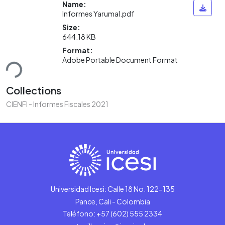
Name:
Informes Yarumal.pdf
Size:
644.18 KB
Format:
ding...
Adobe Portable Document Format
Collections
CIENFI - Informes Fiscales 2021
Universidad Icesi: Calle 18 No. 122-135
Pance, Cali - Colombia
Teléfono: +57 (602) 555 2334