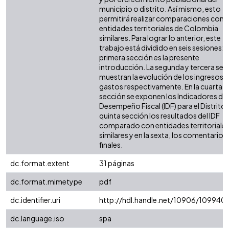
municipio o distrito. Así mismo, esto
permitirá realizar comparaciones con 
entidades territoriales de Colombia
similares. Para lograr lo anterior, este
trabajo está dividido en seis sesiones: l
primera sección es la presente
introducción. La segunda y tercera sec
muestran la evolución de los ingresos y
gastos respectivamente. En la cuarta
sección se exponen los Indicadores de
Desempeño Fiscal (IDF) para el Distrito. 
quinta sección los resultados del IDF
comparado con entidades territoriale
similares y en la sexta, los comentarios
finales.
dc.format.extent
31 páginas
dc.format.mimetype
pdf
dc.identifier.uri
http://hdl.handle.net/10906/109940
dc.language.iso
spa