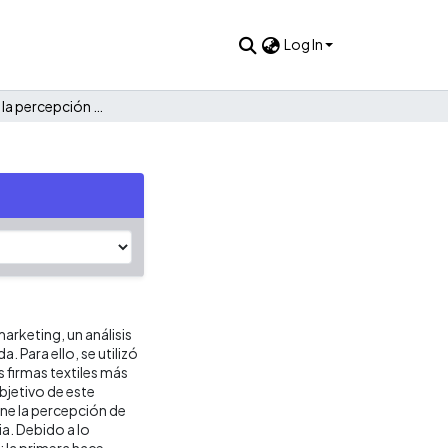
Log In
El impacto de la percepción de marca : caso Zara
arketing, un análisis
. Para ello, se utilizó
s firmas textiles más
bjetivo de este
ene la percepción de
a. Debido a lo
 la primera hace