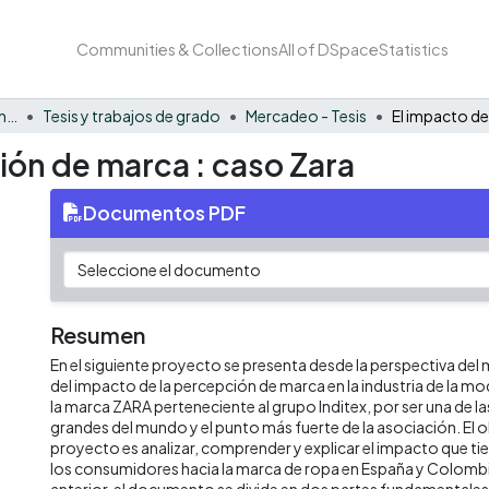
Communities & Collections
All of DSpace
Statistics
Facultad de Negocios y Economía
Tesis y trabajos de grado
Mercadeo - Tesis
ión de marca : caso Zara
Documentos PDF
Resumen
En el siguiente proyecto se presenta desde la perspectiva del m
del impacto de la percepción de marca en la industria de la moda
la marca ZARA perteneciente al grupo Inditex, por ser una de la
grandes del mundo y el punto más fuerte de la asociación. El o
proyecto es analizar, comprender y explicar el impacto que ti
los consumidores hacia la marca de ropa en España y Colombi
anterior, el documento se divide en dos partes fundamentales;