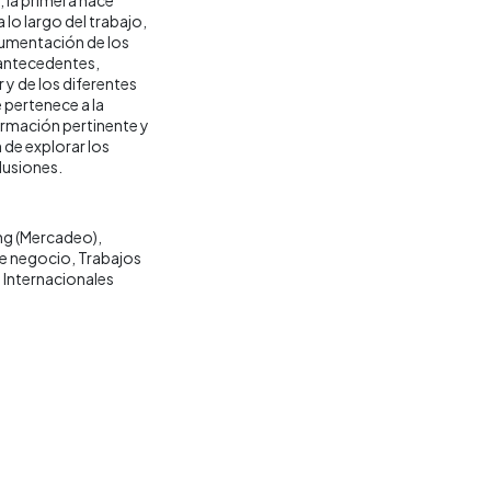
a lo largo del trabajo,
documentación de los
 antecedentes,
y de los diferentes
 pertenece a la
ormación pertinente y
 de explorar los
lusiones.
ng (Mercadeo)
e negocio
Trabajos
Internacionales