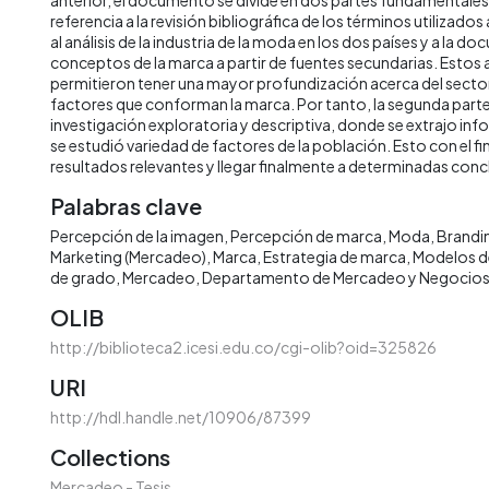
referencia a la revisión bibliográfica de los términos utilizados 
al análisis de la industria de la moda en los dos países y a la 
conceptos de la marca a partir de fuentes secundarias. Estos
permitieron tener una mayor profundización acerca del sector 
factores que conforman la marca. Por tanto, la segunda parte
investigación exploratoria y descriptiva, donde se extrajo inf
se estudió variedad de factores de la población. Esto con el fin
resultados relevantes y llegar finalmente a determinadas conc
Palabras clave
Percepción de la imagen
Percepción de marca
Moda
Brandi
Marketing (Mercadeo)
Marca
Estrategia de marca
Modelos d
de grado
Mercadeo
Departamento de Mercadeo y Negocios 
OLIB
http://biblioteca2.icesi.edu.co/cgi-olib?oid=325826
URI
http://hdl.handle.net/10906/87399
Collections
Mercadeo - Tesis