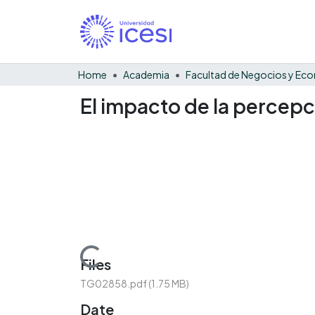
Home
Academia
El impacto de la percepc
Loading...
Files
TG02858.pdf
(1.75 MB)
Date