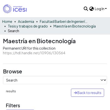
Log In
Home
Academia
Facultad Barberi de Ingeniería, Diseño y Ciencias Aplicadas
Tesis y trabajos de grado
Maestría en Biotecnología
Search
Maestría en Biotecnología
Permanent URI for this collection
https://hdl.handle.net/10906/130564
Browse
results
Back to results
Filters