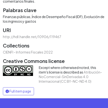
comentarios finales.
Palabras clave
Finanzas públicas
Índice de Desempeño Fiscal (IDF)
Evolución de
los ingresos y gastos
URI
http://hdl.handle.net/10906/119467
Collections
CIENFI - Informes Fiscales 2022
Creative Commons license
Except where otherwised noted, this
item's license is described as
Atribución-
NoComercial-SinDerivadas 4.0
Internacional (CC BY-NC-ND 4.0)
Full item page