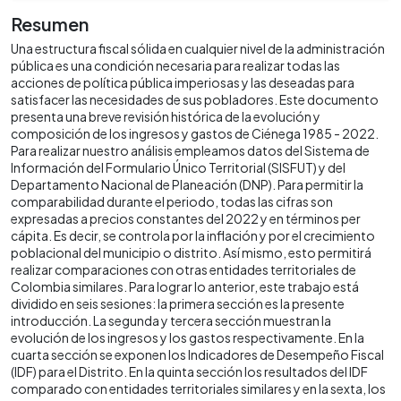
Resumen
Una estructura fiscal sólida en cualquier nivel de la administración
pública es una condición necesaria para realizar todas las
acciones de política pública imperiosas y las deseadas para
satisfacer las necesidades de sus pobladores. Este documento
presenta una breve revisión histórica de la evolución y
composición de los ingresos y gastos de Ciénega 1985 - 2022.
Para realizar nuestro análisis empleamos datos del Sistema de
Información del Formulario Único Territorial (SISFUT) y del
Departamento Nacional de Planeación (DNP). Para permitir la
comparabilidad durante el periodo, todas las cifras son
expresadas a precios constantes del 2022 y en términos per
cápita. Es decir, se controla por la inflación y por el crecimiento
poblacional del municipio o distrito. Así mismo, esto permitirá
realizar comparaciones con otras entidades territoriales de
Colombia similares. Para lograr lo anterior, este trabajo está
dividido en seis sesiones: la primera sección es la presente
introducción. La segunda y tercera sección muestran la
evolución de los ingresos y los gastos respectivamente. En la
cuarta sección se exponen los Indicadores de Desempeño Fiscal
(IDF) para el Distrito. En la quinta sección los resultados del IDF
comparado con entidades territoriales similares y en la sexta, los