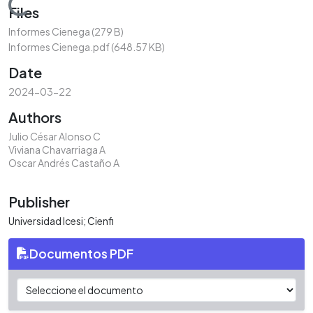
Loading...
Files
Informes Cienega
(279 B)
Informes Cienega.pdf
(648.57 KB)
Date
2024-03-22
Authors
Julio César Alonso C
Viviana Chavarriaga A
Oscar Andrés Castaño A
Publisher
Universidad Icesi; Cienfi
Documentos PDF