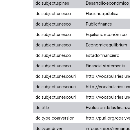
dc.subject.spines
Desarrollo económico
dc.subject.unesco
Hacienda pública
dc.subject.unesco
Public finance
dc.subject.unesco
Equilibrio económico
dc.subject.unesco
Economic equilibrium
dc.subject.unesco
Estado financiero
dc.subject.unesco
Financial statements
dc.subject.unescouri
http://vocabularies.
dc.subject.unescouri
http://vocabularies.
dc.subject.unescouri
http://vocabularies.u
dc.title
Evolución de las finanz
dc.type.coarversion
http://purl.org/coar
dc.type.driver
info:eu-repo/semantic