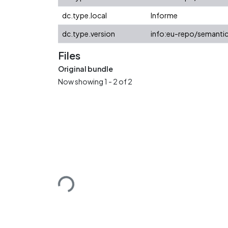
dc.type.local
Informe
dc.type.version
info:eu-repo/semantic
Files
Original bundle
Now showing
1 - 2 of 2
Loading...