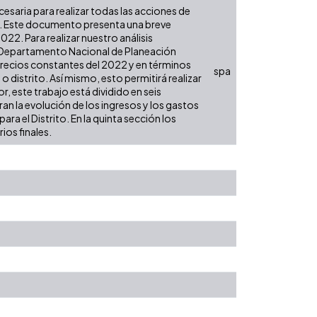
ecesaria para realizar todas las acciones de
es. Este documento presenta una breve
22. Para realizar nuestro análisis
l Departamento Nacional de Planeación
 precios constantes del 2022 y en términos
spa
 o distrito. Así mismo, esto permitirá realizar
, este trabajo está dividido en seis
an la evolución de los ingresos y los gastos
ra el Distrito. En la quinta sección los
ios finales.