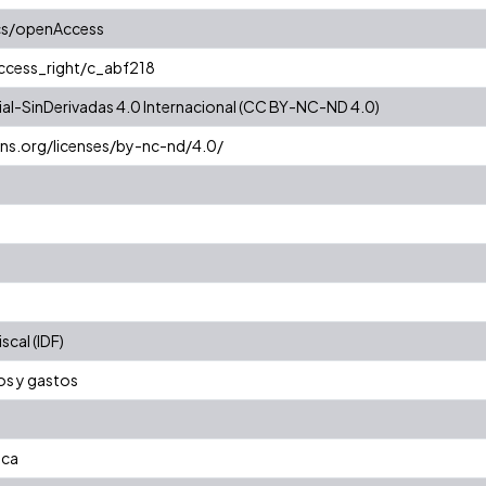
cs/openAccess
access_right/c_abf218
l-SinDerivadas 4.0 Internacional (CC BY-NC-ND 4.0)
ns.org/licenses/by-nc-nd/4.0/
cal (IDF)
os y gastos
ica