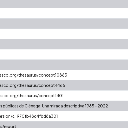
unesco.org/thesaurus/concept10863
unesco.org/thesaurus/concept4466
nesco.org/thesaurus/concept1401
as públicas de Ciénega: Una mirada descriptiva 1985 - 2022
/version/c_970fb48d4fbd8a301
s/report