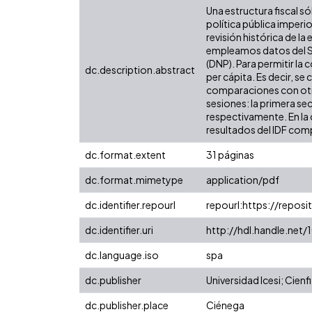
Una estructura fiscal só
política pública imper
revisión histórica de l
empleamos datos del Si
(DNP). Para permitir la
dc.description.abstract
per cápita. Es decir, se
comparaciones con otras
sesiones: la primera se
respectivamente. En la 
resultados del IDF comp
dc.format.extent
31 páginas
dc.format.mimetype
application/pdf
dc.identifier.repourl
repourl:https://reposit
dc.identifier.uri
http://hdl.handle.net
dc.language.iso
spa
dc.publisher
Universidad Icesi; Cienfi
dc.publisher.place
Ciénega