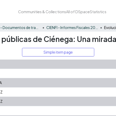
Communities & Collections
All of DSpace
Statistics
CIENFI - Documentos de trabajos, técnicos y de divulgación
CIENFI - Informes Fiscales 2022
s públicas de Ciénega: Una mirada
Simple item page
A
7Z
7Z