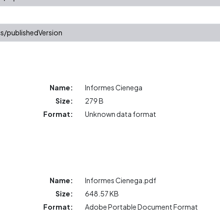
s/publishedVersion
Name:
Informes Cienega
Size:
279 B
Format:
Unknown data format
Name:
Informes Cienega.pdf
Size:
648.57 KB
Format:
Adobe Portable Document Format