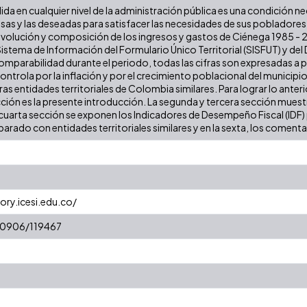
lida en cualquier nivel de la administración pública es una condición n
iosas y las deseadas para satisfacer las necesidades de sus poblador
a evolución y composición de los ingresos y gastos de Ciénega 1985 - 20
stema de Información del Formulario Único Territorial (SISFUT) y de
 comparabilidad durante el periodo, todas las cifras son expresadas a
 controla por la inflación y por el crecimiento poblacional del municipio
 entidades territoriales de Colombia similares. Para lograr lo anterior
cción es la presente introducción. La segunda y tercera sección muestr
cuarta sección se exponen los Indicadores de Desempeño Fiscal (IDF) pa
arado con entidades territoriales similares y en la sexta, los comentar
ory.icesi.edu.co/
/10906/119467