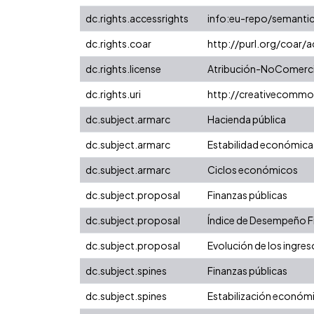
dc.rights.accessrights
info:eu-repo/semanti
dc.rights.coar
http://purl.org/coar/
dc.rights.license
Atribución-NoComercia
dc.rights.uri
http://creativecommo
dc.subject.armarc
Hacienda pública
dc.subject.armarc
Estabilidad económica
dc.subject.armarc
Ciclos económicos
dc.subject.proposal
Finanzas públicas
dc.subject.proposal
Índice de Desempeño Fis
dc.subject.proposal
Evolución de los ingres
dc.subject.spines
Finanzas públicas
dc.subject.spines
Estabilización económ