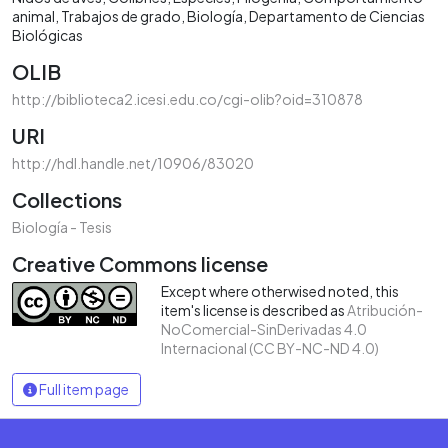
animal
Trabajos de grado
Biología
Departamento de Ciencias
Biológicas
OLIB
http://biblioteca2.icesi.edu.co/cgi-olib?oid=310878
URI
http://hdl.handle.net/10906/83020
Collections
Biología - Tesis
Creative Commons license
Except where otherwised noted, this
item's license is described as
Atribución-
NoComercial-SinDerivadas 4.0
Internacional (CC BY-NC-ND 4.0)
Full item page