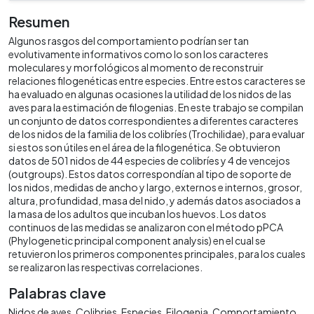
Resumen
Algunos rasgos del comportamiento podrían ser tan
evolutivamente informativos como lo son los caracteres
moleculares y morfológicos al momento de reconstruir
relaciones filogenéticas entre especies. Entre estos caracteres se
ha evaluado en algunas ocasiones la utilidad de los nidos de las
aves para la estimación de filogenias. En este trabajo se compilan
un conjunto de datos correspondientes a diferentes caracteres
de los nidos de la familia de los colibríes (Trochilidae), para evaluar
si estos son útiles en el área de la filogenética. Se obtuvieron
datos de 501 nidos de 44 especies de colibríes y 4 de vencejos
(outgroups). Estos datos correspondían al tipo de soporte de
los nidos, medidas de ancho y largo, externos e internos, grosor,
altura, profundidad, masa del nido, y además datos asociados a
la masa de los adultos que incuban los huevos. Los datos
continuos de las medidas se analizaron con el método pPCA
(Phylogenetic principal component analysis) en el cual se
retuvieron los primeros componentes principales, para los cuales
se realizaron las respectivas correlaciones.
Palabras clave
Nidos de aves
Colibries
Especies
Filogenia
Comportamiento