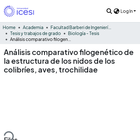
Log In
Home
Academia
Facultad Barberi de Ingeniería, Diseño y Ciencias Aplicadas
Tesis y trabajos de grado
Biología - Tesis
Análisis comparativo filogenético de la estructura de los nidos de los colibríes, aves, trochilidae
Análisis comparativo filogenético de
la estructura de los nidos de los
colibríes, aves, trochilidae
ding...
Files