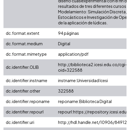
diseño cuasiexperimental con el fin d
resultados de tres diferentes cursos d
Modelamiento: Simulación Discreta, 
Estocásticos e Investigación de Opera
de la aplicación de lúdicas.
dc.format.extent
94 páginas
dc.format.medium
Digital
dc.format.mimetype
application/pdf
http://biblioteca2.icesi.edu.co/cgi-o
dc.identifier.OLIB
oid=322588
dc.identifier.instname
instname:Universidad Icesi
dc.identifier.other
322588
dc.identifier.reponame
reponame:Biblioteca Digital
dc.identifier.repourl
repourl:https://repository.icesi.edu.
dc.identifier.uri
http://hdl.handle.net/10906/84912