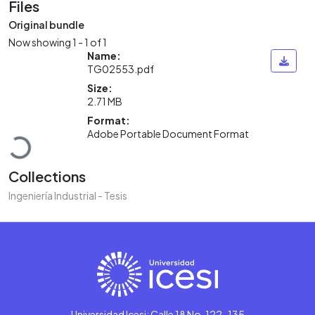
Files
Original bundle
Now showing
1 - 1 of 1
Name:
TG02553.pdf
Size:
2.71 MB
Loading...
Format:
Adobe Portable Document Format
Collections
Ingeniería Industrial - Tesis
Universidad Icesi: Calle 18 No. 122-135