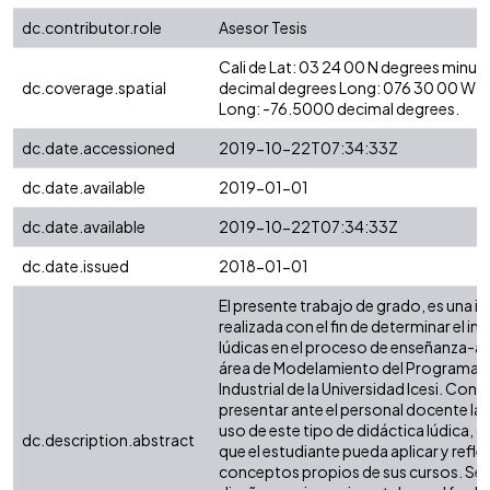
dc.contributor.role
Asesor Tesis
Cali de Lat: 03 24 00 N degrees minut
dc.coverage.spatial
decimal degrees Long: 076 30 00 W d
Long: -76.5000 decimal degrees.
dc.date.accessioned
2019-10-22T07:34:33Z
dc.date.available
2019-01-01
dc.date.available
2019-10-22T07:34:33Z
dc.date.issued
2018-01-01
El presente trabajo de grado, es una i
realizada con el fin de determinar el i
lúdicas en el proceso de enseñanza-ap
área de Modelamiento del Programa la
Industrial de la Universidad Icesi. Con e
presentar ante el personal docente la
uso de este tipo de didáctica lúdica, 
dc.description.abstract
que el estudiante pueda aplicar y refle
conceptos propios de sus cursos. Se u