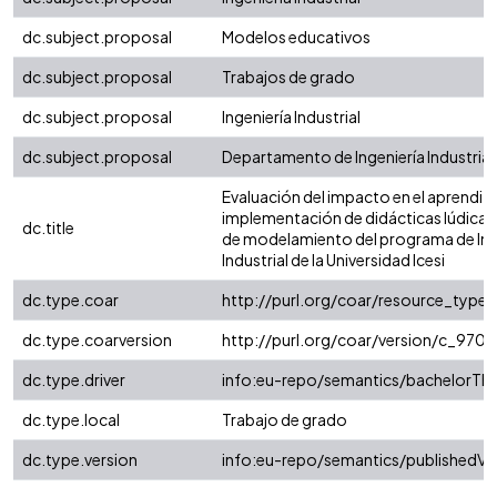
dc.subject.proposal
Modelos educativos
dc.subject.proposal
Trabajos de grado
dc.subject.proposal
Ingeniería Industrial
dc.subject.proposal
Departamento de Ingeniería Industrial
Evaluación del impacto en el aprendiza
implementación de didácticas lúdicas 
dc.title
de modelamiento del programa de Ing
Industrial de la Universidad Icesi
dc.type.coar
http://purl.org/coar/resource_type/
dc.type.coarversion
http://purl.org/coar/version/c_97
dc.type.driver
info:eu-repo/semantics/bachelorThe
dc.type.local
Trabajo de grado
dc.type.version
info:eu-repo/semantics/publishedVe