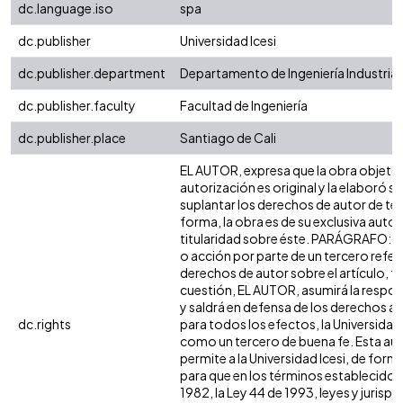
dc.language.iso
spa
dc.publisher
Universidad Icesi
dc.publisher.department
Departamento de Ingeniería Industrial
dc.publisher.faculty
Facultad de Ingeniería
dc.publisher.place
Santiago de Cali
EL AUTOR, expresa que la obra objeto 
autorización es original y la elaboró si
suplantar los derechos de autor de terc
forma, la obra es de su exclusiva autorí
titularidad sobre éste. PARÁGRAFO: e
o acción por parte de un tercero refer
derechos de autor sobre el artículo, fo
cuestión, EL AUTOR, asumirá la respon
y saldrá en defensa de los derechos a
dc.rights
para todos los efectos, la Universidad 
como un tercero de buena fe. Esta aut
permite a la Universidad Icesi, de forma
para que en los términos establecidos 
1982, la Ley 44 de 1993, leyes y jurisp