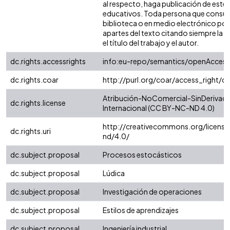
al respecto, haga publicación de este 
educativos. Toda persona que consulte
biblioteca o en medio electrónico po
apartes del texto citando siempre la fu
el título del trabajo y el autor.
dc.rights.accessrights
info:eu-repo/semantics/openAccess
dc.rights.coar
http://purl.org/coar/access_right/c
Atribución-NoComercial-SinDerivada
dc.rights.license
Internacional (CC BY-NC-ND 4.0)
http://creativecommons.org/license
dc.rights.uri
nd/4.0/
dc.subject.proposal
Procesos estocásticos
dc.subject.proposal
Lúdica
dc.subject.proposal
Investigación de operaciones
dc.subject.proposal
Estilos de aprendizajes
dc.subject.proposal
Ingeniería industrial