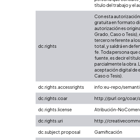
título del trabajo y el a
Con esta autorización 
gratuita en formato di
autorización es origina
Grado, Caso o Tesis), 
tercero referente a lo
dc.rights
total, y saldrá en def
fe. Toda persona que c
fuente, es decir el tít
parcialmente la obra. 
aceptación digital de 
Caso o Tesis).
dc.rights.accessrights
info:eu-repo/semant
dc.rights.coar
http://purl.org/coar
dc.rights.license
Atribución-NoComerci
dc.rights.uri
http://creativecomm
dc.subject.proposal
Gamificación