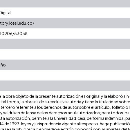
igital
tory.icesi.edu.co/
et/10906/83058
eño
la obra objeto de la presente autorización es original y la elaboró sin
 tal forma, la obra es de su exclusiva autoría y tiene la titularidad s
tercero referente a los derechos de autor sobre el artículo, folleto o 
 y saldrá en defensa de los derechos aquí autorizados; para todos los
ta autorización, permite a la Universidad Icesi, de forma indefinida, p
 44 de 1993, leyes y jurisprudencia vigente al respecto, haga publicaci
a sea la biblioteca o en medio electrónico podrá copiar apartes del te