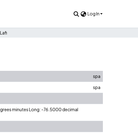
Log In
Lafi
spa
spa
degrees minutes Long: -76.5000 decimal