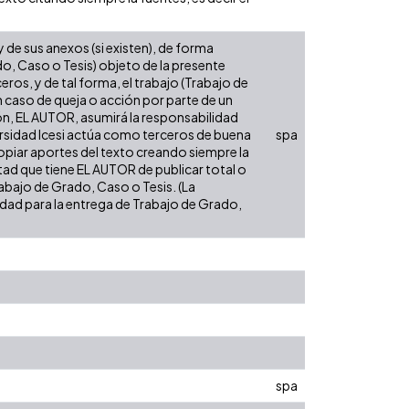
de sus anexos (si existen), de forma
do, Caso o Tesis) objeto de la presente
eros, y de tal forma, el trabajo (Trabajo de
n caso de queja o acción por parte de un
ión, EL AUTOR, asumirá la responsabilidad
versidad Icesi actúa como terceros de buena
spa
opiar aportes del texto creando siempre la
cultad que tiene EL AUTOR de publicar total o
rabajo de Grado, Caso o Tesis. (La
sidad para la entrega de Trabajo de Grado,
spa