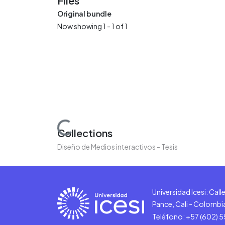
Files
Original bundle
Now showing
1 - 1 of 1
Loading...
Collections
Diseño de Medios interactivos - Tesis
Universidad Icesi: Cal
Pance, Cali - Colombi
Teléfono: +57 (602) 