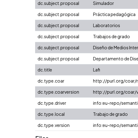
dc.subject.proposal
Simulador
dc.subject.proposal
Práctica pedagógica
dc.subject.proposal
Laboratorios
dc.subject.proposal
Trabajos de grado
dc.subject.proposal
Diseño de Medios Inte
dc.subject.proposal
Departamento de Dis
dc.title
Lafi
dc.type.coar
http://purl.org/coar
dc.type.coarversion
http://purl.org/coa
dc.type.driver
info:eu-repo/semanti
dc.type.local
Trabajo de grado
dc.type.version
info:eu-repo/semanti