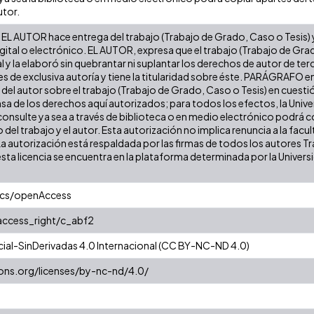
utor.
EL AUTOR hace entrega del trabajo (Trabajo de Grado, Caso o Tesis) y 
gital o electrónico. EL AUTOR, expresa que el trabajo (Trabajo de Gra
l y la elaboró sin quebrantar ni suplantar los derechos de autor de terc
es de exclusiva autoría y tiene la titularidad sobre éste. PARÁGRAFO e
s del autor sobre el trabajo (Trabajo de Grado, Caso o Tesis) en cuest
ensa de los derechos aquí autorizados; para todos los efectos, la Uni
onsulte ya sea a través de biblioteca o en medio electrónico podrá c
ulo del trabajo y el autor. Esta autorización no implica renuncia a la fa
La autorización está respaldada por las firmas de todos los autores T
esta licencia se encuentra en la plataforma determinada por la Univer
ics/openAccess
/access_right/c_abf2
al-SinDerivadas 4.0 Internacional (CC BY-NC-ND 4.0)
ons.org/licenses/by-nc-nd/4.0/