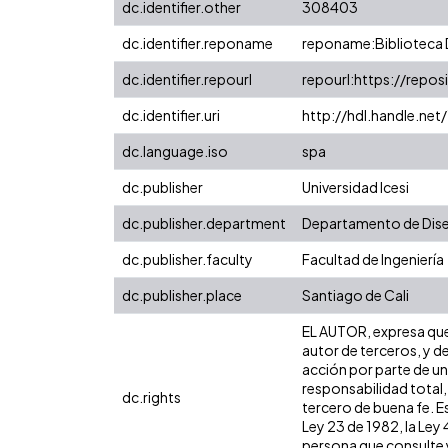
dc.identifier.other
308403
dc.identifier.reponame
reponame:Biblioteca D
dc.identifier.repourl
repourl:https://reposi
dc.identifier.uri
http://hdl.handle.n
dc.language.iso
spa
dc.publisher
Universidad Icesi
dc.publisher.department
Departamento de Dis
dc.publisher.faculty
Facultad de Ingeniería
dc.publisher.place
Santiago de Cali
EL AUTOR, expresa que 
autor de terceros, y de
acción por parte de un 
responsabilidad total,
dc.rights
tercero de buena fe. Es
Ley 23 de 1982, la Ley
persona que consulte y