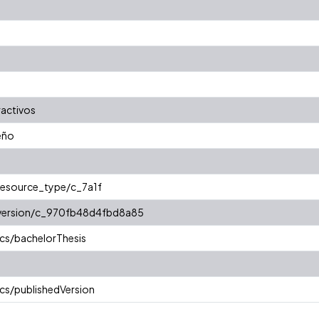
ractivos
eño
/resource_type/c_7a1f
r/version/c_970fb48d4fbd8a85
cs/bachelorThesis
cs/publishedVersion