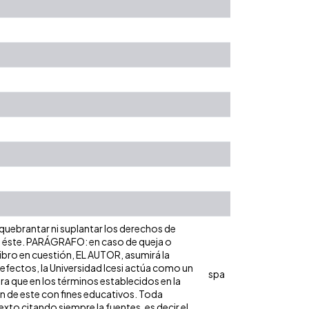
 quebrantar ni suplantar los derechos de
obre éste. PARÁGRAFO: en caso de queja o
libro en cuestión, EL AUTOR, asumirá la
 efectos, la Universidad Icesi actúa como un
spa
ara que en los términos establecidos en la
ón de este con fines educativos. Toda
xto citando siempre la fuentes, es decir el