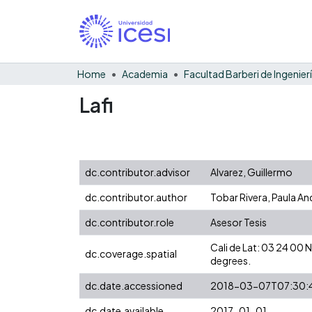
Home
Academia
Lafi
dc.contributor.advisor
Alvarez, Guillermo
dc.contributor.author
Tobar Rivera, Paula An
dc.contributor.role
Asesor Tesis
Cali de Lat: 03 24 00
dc.coverage.spatial
degrees.
dc.date.accessioned
2018-03-07T07:30:
dc.date.available
2017-01-01