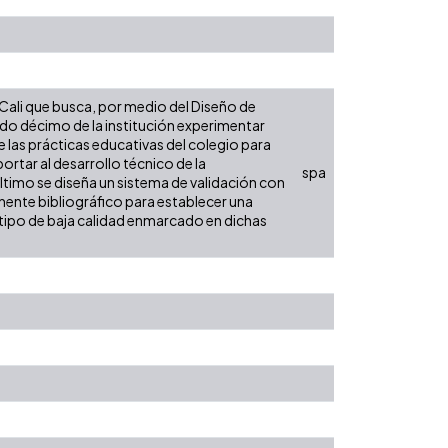
 Cali que busca, por medio del Diseño de
ado décimo de la institución experimentar
e las prácticas educativas del colegio para
rtar al desarrollo técnico de la
spa
último se diseña un sistema de validación con
nente bibliográfico para establecer una
otipo de baja calidad enmarcado en dichas