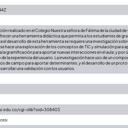
44Z
ión realizado en el Colegio Nuestra señora de Fátima de la ciudad de
frecer una herramienta didáctica que permita a los estudiantes de gr
a el desarrollo de esta herramienta se requiere una investigación sobr
 se hace una exploración de los conceptos de TIC y simulación para apo
a la gramificación para aportar nuevas interacciones en el aula; y por 
 de la experiencia del usuario. La investigación hace uso de un compo
jos de campo para aportar determinantes, y el desarrollo de un prot
arrollar una validación con los usuarios.
cesi.edu.co/cgi-olib?oid=308403
cesi