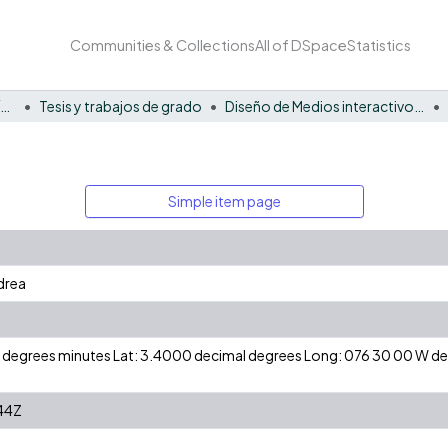
Communities & Collections
All of DSpace
Statistics
Facultad Barberi de Ingeniería, Diseño y Ciencias Aplicadas
Tesis y trabajos de grado
Diseño de Medios interactivos - Tesis
Simple item page
drea
 N degrees minutes Lat: 3.4000 decimal degrees Long: 076 30 00 W 
44Z