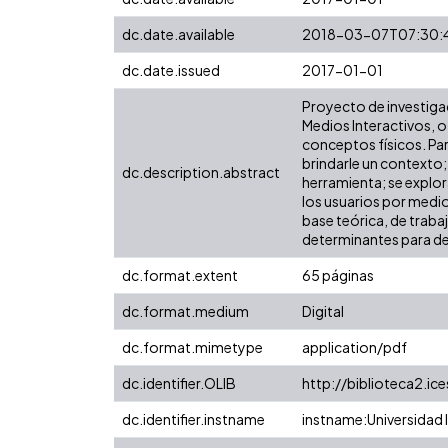
dc.date.available
2018-03-07T07:30:
dc.date.issued
2017-01-01
Proyecto de investigac
Medios Interactivos, o
conceptos físicos. Par
brindarle un contexto;
dc.description.abstract
herramienta; se explor
los usuarios por medio
base teórica, de traba
determinantes para des
dc.format.extent
65 páginas
dc.format.medium
Digital
dc.format.mimetype
application/pdf
dc.identifier.OLIB
http://biblioteca2.i
dc.identifier.instname
instname:Universidad I