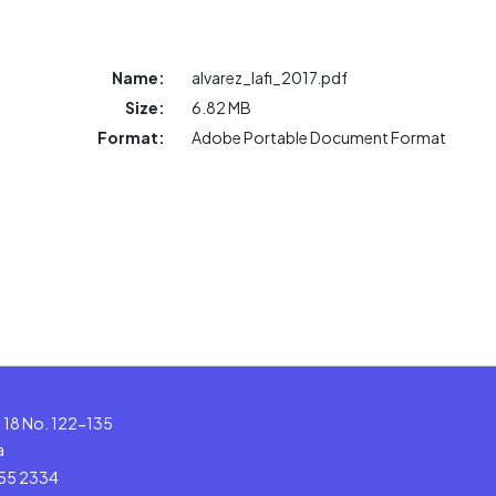
Name:
alvarez_lafi_2017.pdf
Size:
6.82 MB
Format:
Adobe Portable Document Format
le 18 No. 122-135
a
555 2334