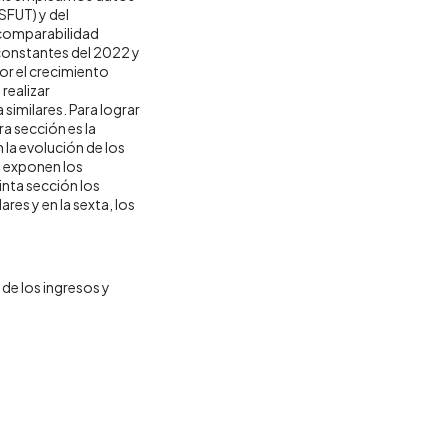
SFUT) y del
 comparabilidad
 constantes del 2022 y
por el crecimiento
realizar
similares. Para lograr
ra sección es la
la evolución de los
e exponen los
inta sección los
res y en la sexta, los
de los ingresos y