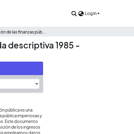
Log In
Evolución de las finanzas públicas de Guachetá: Una mirada descriptiva 1985 - 2022
a descriptiva 1985 -
ión pública es una
ca pública imperiosas y
res. Este documento
ición de los ingresos
lisis empleamos datos