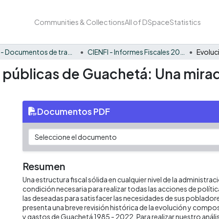
Communities & Collections
All of DSpace
Statistics
CIENFI - Documentos de trabajos, técnicos y de divulgación
CIENFI - Informes Fiscales 2022
s públicas de Guachetá: Una mirad
Documentos PDF
Resumen
Una estructura fiscal sólida en cualquier nivel de la administrac
condición necesaria para realizar todas las acciones de políti
las deseadas para satisfacer las necesidades de sus poblado
presenta una breve revisión histórica de la evolución y compos
y gastos de Guachetá 1985 - 2022. Para realizar nuestro aná