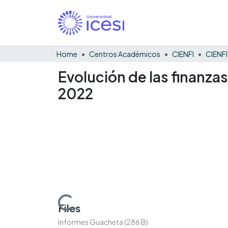
Home
Centros Académicos
CIENFI
Evolución de las finanza
2022
Loading...
Files
Informes Guacheta
(286 B)