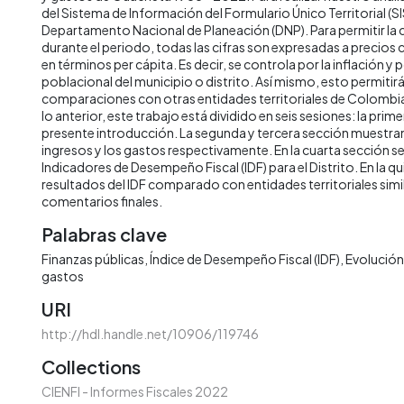
del Sistema de Información del Formulario Único Territorial (SI
Departamento Nacional de Planeación (DNP). Para permitir la
durante el periodo, todas las cifras son expresadas a precios
en términos per cápita. Es decir, se controla por la inflación y 
poblacional del municipio o distrito. Así mismo, esto permitirá 
comparaciones con otras entidades territoriales de Colombia 
lo anterior, este trabajo está dividido en seis sesiones: la prime
presente introducción. La segunda y tercera sección muestran 
ingresos y los gastos respectivamente. En la cuarta sección s
Indicadores de Desempeño Fiscal (IDF) para el Distrito. En la qu
resultados del IDF comparado con entidades territoriales simila
comentarios finales.
Palabras clave
Finanzas públicas
Índice de Desempeño Fiscal (IDF)
Evolución 
gastos
URI
http://hdl.handle.net/10906/119746
Collections
CIENFI - Informes Fiscales 2022