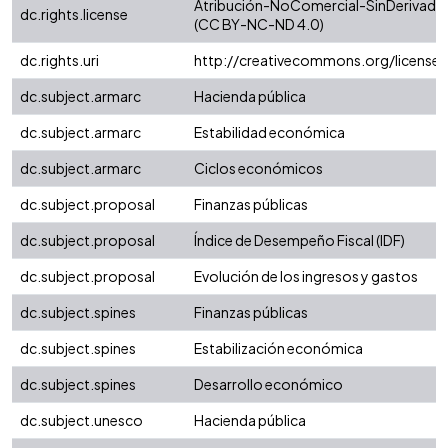
Atribución-NoComercial-SinDerivadas 
dc.rights.license
(CC BY-NC-ND 4.0)
dc.rights.uri
http://creativecommons.org/license
dc.subject.armarc
Hacienda pública
dc.subject.armarc
Estabilidad económica
dc.subject.armarc
Ciclos económicos
dc.subject.proposal
Finanzas públicas
dc.subject.proposal
Índice de Desempeño Fiscal (IDF)
dc.subject.proposal
Evolución de los ingresos y gastos
dc.subject.spines
Finanzas públicas
dc.subject.spines
Estabilización económica
dc.subject.spines
Desarrollo económico
dc.subject.unesco
Hacienda pública