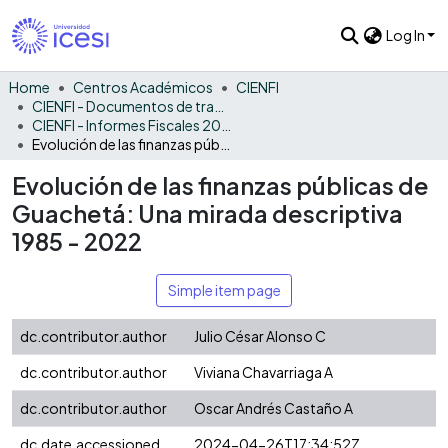
Log In
Home
Centros Académicos
CIENFI
CIENFI - Documentos de trabajos, técnicos y de divulgación
CIENFI - Informes Fiscales 2022
Evolución de las finanzas públicas de Guachetá: Una mirada descriptiva 1985 - 2022
Evolución de las finanzas públicas de
Guachetá: Una mirada descriptiva
1985 - 2022
Simple item page
dc.contributor.author
Julio César Alonso C
dc.contributor.author
Viviana Chavarriaga A
dc.contributor.author
Oscar Andrés Castaño A
dc.date.accessioned
2024-04-26T17:34:52Z