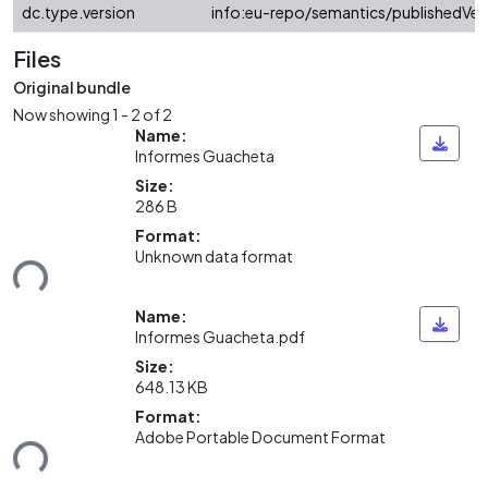
dc.type.version
info:eu-repo/semantics/publishedVer
Files
Original bundle
Now showing
1 - 2 of 2
Name:
Informes Guacheta
Size:
286 B
Format:
Unknown data format
ding...
Name:
Informes Guacheta.pdf
Size:
648.13 KB
Format:
Adobe Portable Document Format
ding...