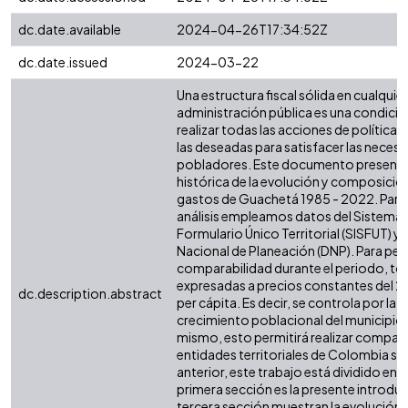
dc.date.available
2024-04-26T17:34:52Z
dc.date.issued
2024-03-22
Una estructura fiscal sólida en cualquier 
administración pública es una condició
realizar todas las acciones de política 
las deseadas para satisfacer las necesi
pobladores. Este documento presenta 
histórica de la evolución y composición
gastos de Guachetá 1985 - 2022. Para 
análisis empleamos datos del Sistema 
Formulario Único Territorial (SISFUT) 
Nacional de Planeación (DNP). Para perm
comparabilidad durante el periodo, tod
expresadas a precios constantes del 2
dc.description.abstract
per cápita. Es decir, se controla por la i
crecimiento poblacional del municipio o
mismo, esto permitirá realizar compar
entidades territoriales de Colombia simi
anterior, este trabajo está dividido en s
primera sección es la presente introdu
tercera sección muestran la evolución d