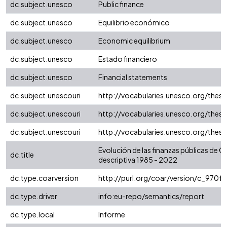
dc.subject.unesco
Public finance
dc.subject.unesco
Equilibrio económico
dc.subject.unesco
Economic equilibrium
dc.subject.unesco
Estado financiero
dc.subject.unesco
Financial statements
dc.subject.unescouri
http://vocabularies.unesco.org/the
dc.subject.unescouri
http://vocabularies.unesco.org/the
dc.subject.unescouri
http://vocabularies.unesco.org/the
Evolución de las finanzas públicas de 
dc.title
descriptiva 1985 - 2022
dc.type.coarversion
http://purl.org/coar/version/c_970
dc.type.driver
info:eu-repo/semantics/report
dc.type.local
Informe