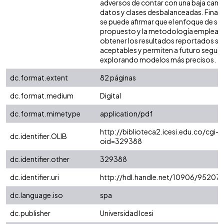
adversos de contar con una baja cant
datos y clases desbalanceadas. Final
se puede afirmar que el enfoque de so
propuesto y la metodología emplead
obtener los resultados reportados s
aceptables y permiten a futuro seguir
explorando modelos más precisos.
dc.format.extent
82 páginas
dc.format.medium
Digital
dc.format.mimetype
application/pdf
http://biblioteca2.icesi.edu.co/cgi-o
dc.identifier.OLIB
oid=329388
dc.identifier.other
329388
dc.identifier.uri
http://hdl.handle.net/10906/95207
dc.language.iso
spa
dc.publisher
Universidad Icesi