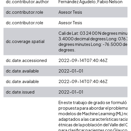
dc.contributor.author
Fernández Agudelo, Fabio Nelson
dc.contributor.role
Asesor Tesis
dc.contributor.role
Asesor Tesis
Cali de Lat: 03 24 00 N degrees minute
3.4000 decimal degrees Long: 076 3
dc.coverage.spatial
degrees minutes Long: -76.5000 dec
degrees.
dc.date.accessioned
2022-09-14T07:40:46Z
dc.date.available
2022-01-01
dc.date.available
2022-09-14T07:40:46Z
dc.date.issued
2022-01-01
En este trabajo de grado se formuló u
propuesta para abordar el problema 
modelos de Machine Learning (ML) no
adaptados a las características racial
étnicas de la población del Valle del C
para clasificar pacientes con Glaucom