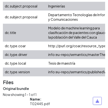
dc.subject.proposal
Ingenierías
Departamento Tecnologías de Infor
dc.subject.proposal
y Comunicaciones
Modelo de machine learning para
dc.title
clasificación de pacientes con glauc
la población del Valle del Cauca
dc.type.coar
http://purl.org/coar/resource_type
dc.type.driver
info:eu-repo/semantics/masterThesi
dc.type.local
Tesis de maestría
dc.type.version
info:eu-repo/semantics/publishedVe
Files
Original bundle
Now showing
1 - 1 of 1
Name:
T02445.pdf