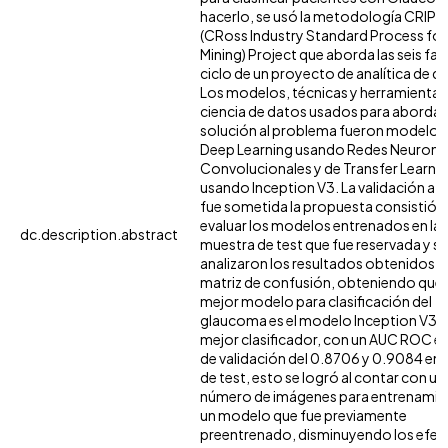
hacerlo, se usó la metodología CRIP
(CRoss Industry Standard Process for
Mining) Project que aborda las seis fas
ciclo de un proyecto de analítica de d
Los modelos, técnicas y herramientas 
ciencia de datos usados para abordar 
solución al problema fueron modelos
Deep Learning usando Redes Neurona
Convolucionales y de Transfer Learni
usando Inception V3. La validación a l
fue sometida la propuesta consistió 
evaluar los modelos entrenados en la
dc.description.abstract
muestra de test que fue reservada y se
analizaron los resultados obtenidos e
matriz de confusión, obteniendo que 
mejor modelo para clasificación del
glaucoma es el modelo Inception V3 
mejor clasificador, con un AUC ROC en 
de validación del 0.8706 y 0.9084 en e
de test, esto se logró al contar con un
número de imágenes para entrenamie
un modelo que fue previamente
preentrenado, disminuyendo los efec