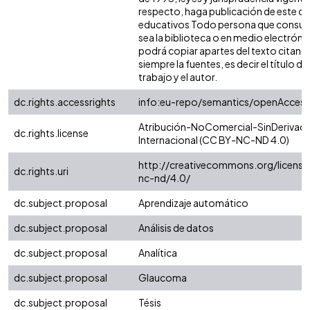
respecto, haga publicación de este co
educativos Todo persona que consult
sea la biblioteca o en medio electróni
podrá copiar apartes del texto citand
siempre la fuentes, es decir el título del
trabajo y el autor.
dc.rights.accessrights
info:eu-repo/semantics/openAccess
Atribución-NoComercial-SinDerivada
dc.rights.license
Internacional (CC BY-NC-ND 4.0)
http://creativecommons.org/license
dc.rights.uri
nc-nd/4.0/
dc.subject.proposal
Aprendizaje automático
dc.subject.proposal
Análisis de datos
dc.subject.proposal
Analítica
dc.subject.proposal
Glaucoma
dc.subject.proposal
Tésis