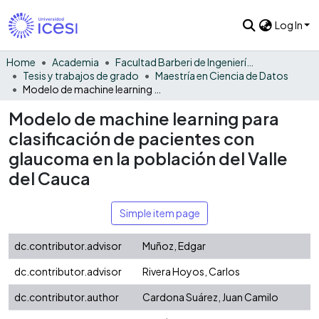
Log In
Home
Academia
Facultad Barberi de Ingeniería, Diseño y Ciencias Aplicadas
Tesis y trabajos de grado
Maestría en Ciencia de Datos
Modelo de machine learning para clasificación de pacientes con glaucoma en la población del Valle del Cauca
Modelo de machine learning para
clasificación de pacientes con
glaucoma en la población del Valle
del Cauca
Simple item page
dc.contributor.advisor
Muñoz, Edgar
dc.contributor.advisor
Rivera Hoyos, Carlos
dc.contributor.author
Cardona Suárez, Juan Camilo