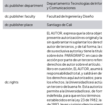
Departamento Tecnologías de Infor
dc.publisher.department
y Comunicaciones
dc.publisher.faculty
Facultad de Ingeniería y Diseño
dc.publisher.place
Santiago de Cali
EL AUTOR, expresa que la obra objeto 
presente autorización es original y la 
sin quebrantar ni suplantar los derech
autor de terceros, y de tal forma, la ob
de su exclusiva autoría y tiene la titula
sobre éste. PARÁGRAFO: en caso de q
acción por parte de un tercero referen
derechos de autor sobre el artículo, fo
libro en cuestión, EL AUTOR, asumirá l
responsabilidad total, y saldrá en def
los derechos aquí autorizados; para 
dc.rights
los efectos, la Universidad Icesi actú
un tercero de buena fe. Esta autorizac
permite a la Universidad Icesi, de form
indefinida, para que en los términos
establecidos en la Ley 23 de 1982, la L
de 1993, leyes y jurisprudencia vigente 