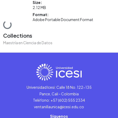
Size:
2.12 MB
Format:
Adobe Portable Document Format
Loading...
Collections
Maestría en Ciencia de Datos
Universidad Icesi: Calle 18 No. 122-135
Pance, Cali - Colombia
Teléfono: +57 (602) 555 2334
ventanillaunica@icesi.edu.co
Síguenos