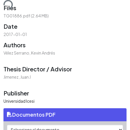
ding...
Files
TG01886.pdf
(2.64 MB)
Date
2017-01-01
Authors
Vélez Serrano, Kevin Andrés
Thesis Director / Advisor
Jimenez, Juan J
Publisher
Universidad Icesi
Documentos PDF