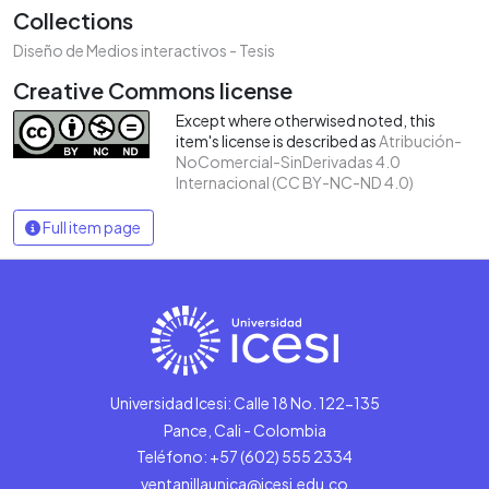
Collections
Diseño de Medios interactivos - Tesis
Creative Commons license
Except where otherwised noted, this
item's license is described as
Atribución-
NoComercial-SinDerivadas 4.0
Internacional (CC BY-NC-ND 4.0)
Full item page
Universidad Icesi: Calle 18 No. 122-135
Pance, Cali - Colombia
Teléfono: +57 (602) 555 2334
ventanillaunica@icesi.edu.co