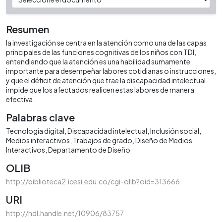
Resumen
la investigación se centra en la atención como una de las capas
principales de las funciones cognitivas de los niños con TDI,
entendiendo que la atención es una habilidad sumamente
importante para desempeñar labores cotidianas o instrucciones,
y que el déficit de atención que trae la discapacidad intelectual
impide que los afectados realicen estas labores de manera
efectiva.
Palabras clave
Tecnología digital
Discapacidad intelectual
Inclusión social
Medios interactivos
Trabajos de grado
Diseño de Medios
Interactivos
Departamento de Diseño
OLIB
http://biblioteca2.icesi.edu.co/cgi-olib?oid=313666
URI
http://hdl.handle.net/10906/83757