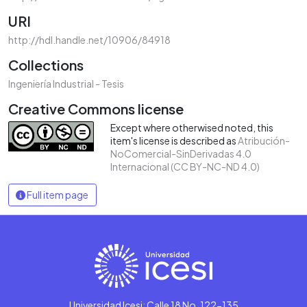
URI
http://hdl.handle.net/10906/84918
Collections
Ingeniería Industrial - Tesis
Creative Commons license
Except where otherwised noted, this
item's license is described as
Atribución-
NoComercial-SinDerivadas 4.0
Internacional (CC BY-NC-ND 4.0)
Full item page
Universidad Icesi: Calle 18 No. 122-135