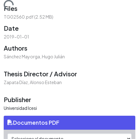
Loading...
Files
TG02560.pdf
(2.52 MB)
Date
2019-01-01
Authors
Sánchez Mayorga, Hugo Julián
Thesis Director / Advisor
Zapata Díaz, Alonso Esteban
Publisher
Universidad Icesi
Documentos PDF