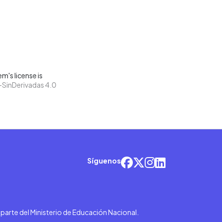
m's license is
SinDerivadas 4.0
Síguenos
r parte del Ministerio de Educación Nacional.