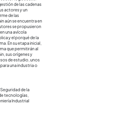
gestión de las cadenas
us actores y un
rme de las
in aún se encuentra en
autores se propusieron
 en una avícola
ica y el porqué de la
a. En su etapa inicial,
ma que permitirán al
n, sus orígenes y
casos de estudio, unos
 para una industria o
Seguridad de la
de tecnologías
niería Industrial