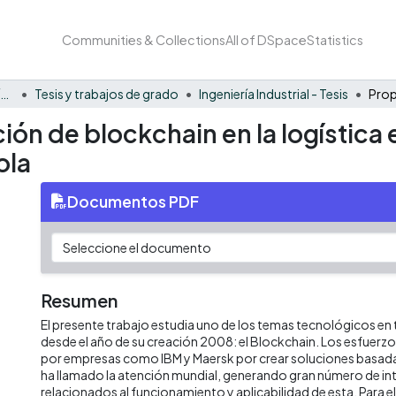
Communities & Collections
All of DSpace
Statistics
Facultad Barberi de Ingeniería, Diseño y Ciencias Aplicadas
Tesis y trabajos de grado
Ingeniería Industrial - Tesis
ción de blockchain en la logística
ola
Documentos PDF
Resumen
El presente trabajo estudia uno de los temas tecnológicos en
desde el año de su creación 2008: el Blockchain. Los esfuerz
por empresas como IBM y Maersk por crear soluciones basada
ha llamado la atención mundial, generando gran número de i
relacionados al funcionamiento y aplicabilidad de esta. Para el 