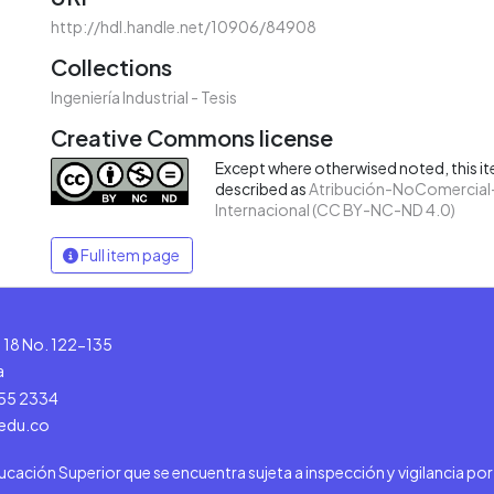
http://hdl.handle.net/10906/84908
Collections
Ingeniería Industrial - Tesis
Creative Commons license
Except where otherwised noted, this ite
described as
Atribución-NoComercial-
Internacional (CC BY-NC-ND 4.0)
Full item page
le 18 No. 122-135
a
555 2334
.edu.co
ducación Superior que se encuentra sujeta a inspección y vigilancia po