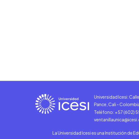
Universidad Icesi: Cal
Pance, Cali - Colombi
Teléfono: +57 (602) 
ventanillaunica@icesi
La Universidad Icesi es una Institución de E