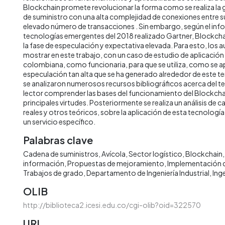
Blockchain promete revolucionar la forma como se realiza la 
de suministro con una alta complejidad de conexiones entre s
elevado número de transacciones . Sin embargo, según el info
tecnologías emergentes del 2018 realizado Gartner, Blockcha
la fase de especulación y expectativa elevada. Para esto, los 
mostrar en este trabajo, con un caso de estudio de aplicación
colombiana, como funcionaria, para que se utiliza, como se apl
especulación tan alta que se ha generado alrededor de este tem
se analizaron numerosos recursos bibliográficos acerca del te
lector comprender las bases del funcionamiento del Blockchai
principales virtudes. Posteriormente se realiza un análisis de 
reales y otros teóricos, sobre la aplicación de esta tecnología
un servicio específico.
Palabras clave
Cadena de suministros
Avícola
Sector logístico
Blockchain
información
Propuestas de mejoramiento
Implementación 
Trabajos de grado
Departamento de Ingeniería Industrial
Inge
OLIB
http://biblioteca2.icesi.edu.co/cgi-olib?oid=322570
URI