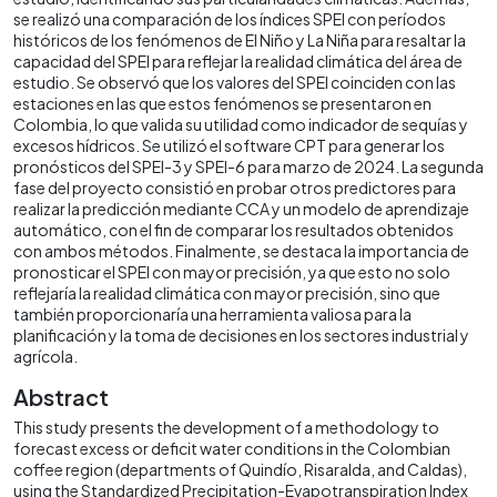
se realizó una comparación de los índices SPEI con períodos
históricos de los fenómenos de El Niño y La Niña para resaltar la
capacidad del SPEI para reflejar la realidad climática del área de
estudio. Se observó que los valores del SPEI coinciden con las
estaciones en las que estos fenómenos se presentaron en
Colombia, lo que valida su utilidad como indicador de sequías y
excesos hídricos. Se utilizó el software CPT para generar los
pronósticos del SPEI-3 y SPEI-6 para marzo de 2024. La segunda
fase del proyecto consistió en probar otros predictores para
realizar la predicción mediante CCA y un modelo de aprendizaje
automático, con el fin de comparar los resultados obtenidos
con ambos métodos. Finalmente, se destaca la importancia de
pronosticar el SPEI con mayor precisión, ya que esto no solo
reflejaría la realidad climática con mayor precisión, sino que
también proporcionaría una herramienta valiosa para la
planificación y la toma de decisiones en los sectores industrial y
agrícola.
Abstract
This study presents the development of a methodology to
forecast excess or deficit water conditions in the Colombian
coffee region (departments of Quindío, Risaralda, and Caldas),
using the Standardized Precipitation-Evapotranspiration Index