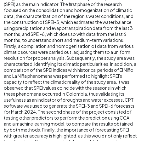
(SPEI) as the main indicator. The first phase of the research
focused on the consolidation and homogenization of climatic
data, the characterization of the region's water conditions, and
the construction of SPEI-3, which estimates the water balance
using precipitation and evapotranspiration data from the last 3
months, and SPEI-6, which does so with data from the last 6
months, to understand short and medium-term variations.
Firstly, a compilation and homogenization of data from various
climatic sources were carried out, adjusting them to a uniform
resolution for proper analysis. Subsequently, the study area was
characterized, identifying its climatic particularities. In addition, a
comparison of the SPEI indices with historical periods of El Niño
and La Niña phenomena was performed to highlight SPEI's
capacity to reflect the climatic reality of the study area. It was
observed that SPEI values coincide with the seasons in which
these phenomena occurred in Colombia, thus validating its
usefulness as an indicator of droughts and water excesses. CPT
software was used to generate the SPEI-3 and SPEI-6 forecasts
for March 2024. The second phase of the project consisted of
testing other predictors to perform the prediction using CCA
and a machine learning model, to compare the results obtained
by both methods. Finally, the importance of forecasting SPEI
with greater accuracy is highlighted, as this would not only reflect