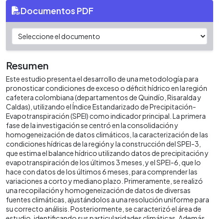
Documentos PDF
Resumen
Este estudio presenta el desarrollo de una metodología para
pronosticar condiciones de exceso o déficit hídrico en la región
cafetera colombiana (departamentos de Quindío, Risaralda y
Caldas), utilizando el Índice Estandarizado de Precipitación-
Evapotranspiración (SPEI) como indicador principal. La primera
fase de la investigación se centró en la consolidación y
homogeneización de datos climáticos, la caracterización de las
condiciones hídricas de la región y la construcción del SPEI-3,
que estima el balance hídrico utilizando datos de precipitación y
evapotranspiración de los últimos 3 meses, y el SPEI-6, que lo
hace con datos de los últimos 6 meses, para comprender las
variaciones a corto y mediano plazo. Primeramente, se realizó
una recopilación y homogeneización de datos de diversas
fuentes climáticas, ajustándolos a una resolución uniforme para
su correcto análisis. Posteriormente, se caracterizó el área de
estudio, identificando sus particularidades climáticas. Además,