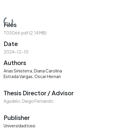
Loading...
Files
T03066.pdf
(2.14 MB)
Date
2024-12-10
Authors
Arias Sinisterra, Diana Carolina
Estrada Vargas, Oscar Hernan
Thesis Director / Advisor
Agudelo, Diego Fernando
Publisher
Universidad Icesi