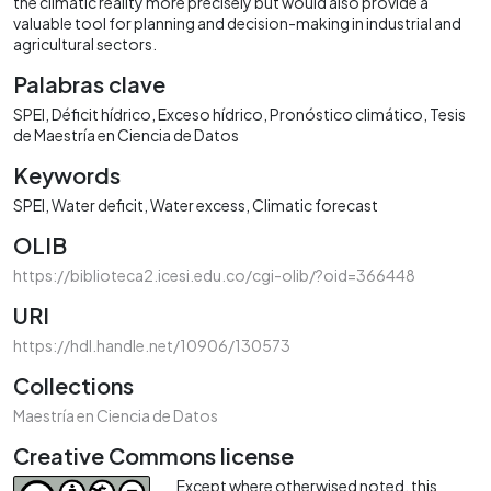
the climatic reality more precisely but would also provide a
valuable tool for planning and decision-making in industrial and
agricultural sectors.
Palabras clave
SPEI
Déficit hídrico
Exceso hídrico
Pronóstico climático
Tesis
de Maestría en Ciencia de Datos
Keywords
SPEI
Water deficit
Water excess
Climatic forecast
OLIB
https://biblioteca2.icesi.edu.co/cgi-olib/?oid=366448
URI
https://hdl.handle.net/10906/130573
Collections
Maestría en Ciencia de Datos
Creative Commons license
Except where otherwised noted, this