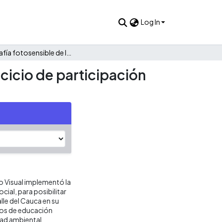
Log In
Cartografía fotosensible de la vereda Los Limones. Un ejercicio de participación infantil comunitaria.
cicio de participación
o Visual implementó la
ial, para posibilitar
lle del Cauca en su
anos de educación
dad ambiental