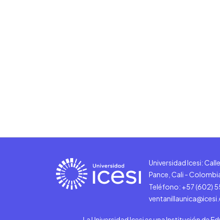
Universidad Icesi: Cal
Pance, Cali - Colombi
Teléfono: +57 (602) 
ventanillaunica@icesi
La Universidad Icesi es una Institución de E