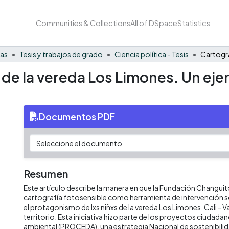
Communities & Collections
All of DSpace
Statistics
nas
Tesis y trabajos de grado
Ciencia política - Tesis
 de la vereda Los Limones. Un ejer
Documentos PDF
Resumen
Este artículo describe la manera en que la Fundación Changuit
cartografía fotosensible como herramienta de intervención soc
el protagonismo de lxs niñxs de la vereda Los Limones, Cali - Va
territorio. Esta iniciativa hizo parte de los proyectos ciudad
ambiental (PROCEDA), una estrategia Nacional de sostenibili