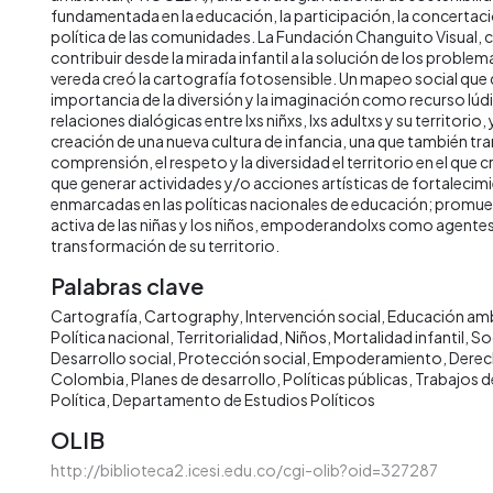
fundamentada en la educación, la participación, la concertaci
política de las comunidades. La Fundación Changuito Visual, c
contribuir desde la mirada infantil a la solución de los proble
vereda creó la cartografía fotosensible. Un mapeo social que 
importancia de la diversión y la imaginación como recurso lúd
relaciones dialógicas entre lxs niñxs, lxs adultxs y su territorio, 
creación de una nueva cultura de infancia, una que también tr
comprensión, el respeto y la diversidad el territorio en el que 
que generar actividades y/o acciones artísticas de fortalecimie
enmarcadas en las políticas nacionales de educación; promuev
activa de las niñas y los niños, empoderandolxs como agentes 
transformación de su territorio.
Palabras clave
Cartografía
Cartography
Intervención social
Educación amb
Política nacional
Territorialidad
Niños
Mortalidad infantil
So
Desarrollo social
Protección social
Empoderamiento
Derech
Colombia
Planes de desarrollo
Políticas públicas
Trabajos d
Política
Departamento de Estudios Políticos
OLIB
http://biblioteca2.icesi.edu.co/cgi-olib?oid=327287