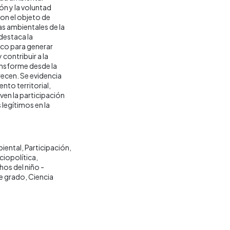
ón y la voluntad
on el objeto de
mas ambientales de la
destaca la
ico para generar
y contribuir a la
ansforme desde la
crecen. Se evidencia
nto territorial,
en la participación
legítimos en la
iental
Participación
ciopolítica
os del niño -
e grado
Ciencia