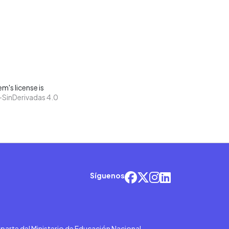
m's license is
SinDerivadas 4.0
Síguenos
r parte del Ministerio de Educación Nacional.