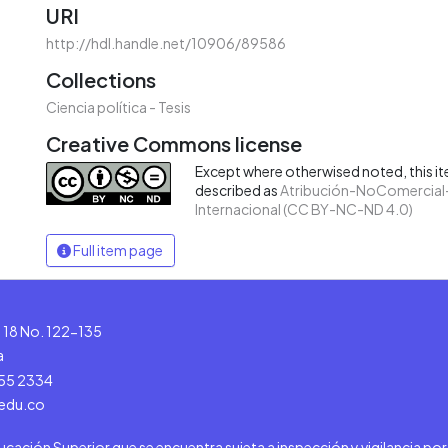
URI
http://hdl.handle.net/10906/89586
Collections
Ciencia política - Tesis
Creative Commons license
Except where otherwised noted, this ite
described as
Atribución-NoComercial-
Internacional (CC BY-NC-ND 4.0)
Full item page
le 18 No. 122-135
a
555 2334
.edu.co
ducación Superior que se encuentra sujeta a inspección y vigilancia po