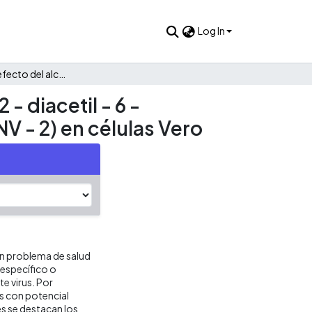
Log In
Evaluación del efecto del alcaloide licorina y su derivado 1,2 - diacetil - 6 - oxolicorina frente a la infección por el virus dengue - 2 (DENV - 2) en células Vero
 - diacetil - 6 -
NV - 2) en células Vero
un problema de salud
 específico o
te virus. Por
es con potencial
es se destacan los