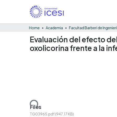
Home
Academia
Evaluación del efecto del 
oxolicorina frente a la in
Loading...
Files
TG03965.pdf
(947.17 KB)