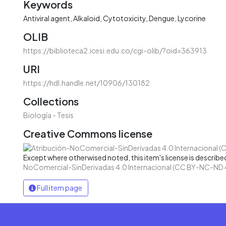
Keywords
Antiviral agent
Alkaloid
Cytotoxicity
Dengue
Lycorine
OLIB
https://biblioteca2.icesi.edu.co/cgi-olib/?oid=363913
URI
https://hdl.handle.net/10906/130182
Collections
Biología - Tesis
Creative Commons license
Except where otherwised noted, this item's license is describe
NoComercial-SinDerivadas 4.0 Internacional (CC BY-NC-ND 
Full item page