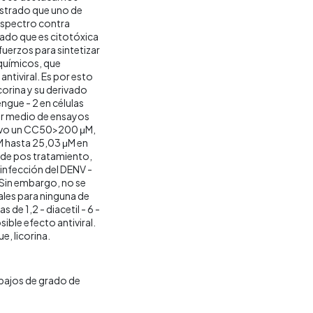
ostrado que uno de
 espectro contra
ciado que es citotóxica
fuerzos para sintetizar
químicos, que
ntiviral. Es por esto
corina y su derivado
dengue - 2 en células
or medio de ensayos
obtuvo un CC50>200 μM,
M hasta 25,03 μM en
l de pos tratamiento,
 infección del DENV -
. Sin embargo, no se
ales para ninguna de
de 1,2 - diacetil - 6 -
ible efecto antiviral.
e, licorina.
bajos de grado de