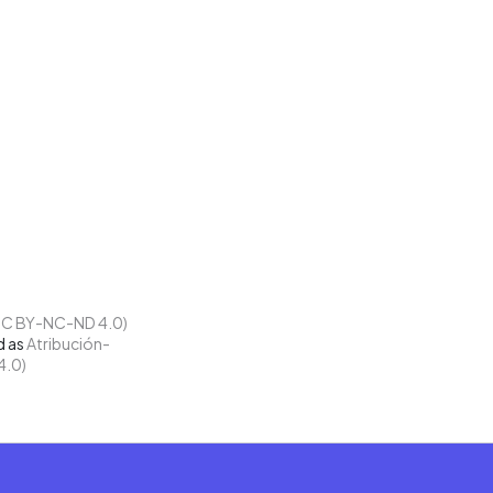
d as
Atribución-
4.0)