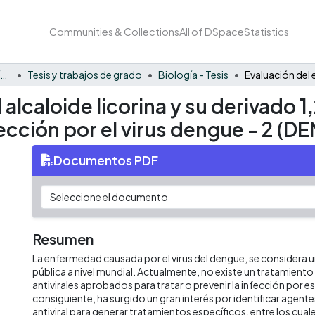
Communities & Collections
All of DSpace
Statistics
Facultad Barberi de Ingeniería, Diseño y Ciencias Aplicadas
Tesis y trabajos de grado
Biología - Tesis
alcaloide licorina y su derivado 1,2
fección por el virus dengue - 2 (DE
Documentos PDF
Resumen
La enfermedad causada por el virus del dengue, se considera 
pública a nivel mundial. Actualmente, no existe un tratamiento
antivirales aprobados para tratar o prevenir la infección por es
consiguiente, ha surgido un gran interés por identificar agent
antiviral para generar tratamientos específicos, entre los cual