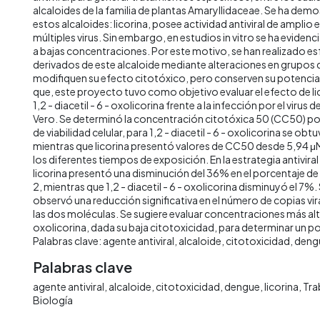
alcaloides de la familia de plantas Amaryllidaceae. Se ha dem
estos alcaloides: licorina, posee actividad antiviral de amplio
múltiples virus. Sin embargo, en estudios in vitro se ha eviden
a bajas concentraciones. Por este motivo, se han realizado es
derivados de este alcaloide mediante alteraciones en grupos 
modifiquen su efecto citotóxico, pero conserven su potencia a
que, este proyecto tuvo como objetivo evaluar el efecto de li
1,2 - diacetil - 6 - oxolicorina frente a la infección por el virus 
Vero. Se determinó la concentración citotóxica 50 (CC50) p
de viabilidad celular, para 1,2 - diacetil - 6 - oxolicorina se 
mientras que licorina presentó valores de CC50 desde 5,94 μ
los diferentes tiempos de exposición. En la estrategia antivira
licorina presentó una disminución del 36% en el porcentaje de
2, mientras que 1,2 - diacetil - 6 - oxolicorina disminuyó el 7%
observó una reducción significativa en el número de copias vir
las dos moléculas. Se sugiere evaluar concentraciones más altas 
oxolicorina, dada su baja citotoxicidad, para determinar un pos
Palabras clave: agente antiviral, alcaloide, citotoxicidad, dengu
Palabras clave
agente antiviral
alcaloide
citotoxicidad
dengue
licorina
Tra
Biología