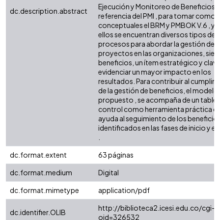
Ejecución y Monitoreo de Beneficios) ,
dc.description.abstract
referencia del PMI , para tomar como
conceptuales el BRM y PMBOK V.6 , ya
ellos se encuentran diversos tipos de
procesos para abordar la gestión de
proyectos en las organizaciones, sien
beneficios, un ítem estratégico y clav
evidenciar un mayor impacto en los
resultados. Para contribuir al cumplim
de la gestión de beneficios, el modelo
propuesto , se acompaña de un table
control como herramienta práctica q
ayuda al seguimiento de los beneficio
identificados en las fases de inicio y e
.
dc.format.extent
63 páginas
dc.format.medium
Digital
dc.format.mimetype
application/pdf
http://biblioteca2.icesi.edu.co/cgi-o
dc.identifier.OLIB
oid=326532