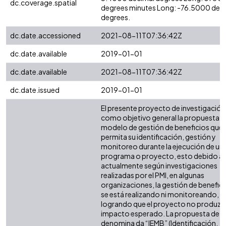
dc.coverage.spatial
degrees minutes Long: -76.5000 dec
degrees.
dc.date.accessioned
2021-08-11T07:36:42Z
dc.date.available
2019-01-01
dc.date.available
2021-08-11T07:36:42Z
dc.date.issued
2019-01-01
El presente proyecto de investigación,
como objetivo general la propuesta d
modelo de gestión de beneficios que
permita su identificación, gestión y
monitoreo durante la ejecución de un
programa o proyecto, esto debido a 
actualmente según investigaciones
realizadas por el PMI, en algunas
organizaciones, la gestión de benefic
se está realizando ni monitoreando,
logrando que el proyecto no produzca
impacto esperado. La propuesta de 
denomina da “IEMB” (Identificación,