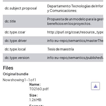
Departamento Tecnologías de Infor
dc.subject.proposal
y Comunicaciones
Propuesta de un modelo para la gesti
dc.title
beneficios en los proyectos.
dc.type.coar
http://purl.org/coar/resource_type
dc.type.driver
info:eu-repo/semantics/masterThesi
dc.type.local
Tesis de maestría
dc.type.version
info:eu-repo/semantics/publishedVe
Files
Original bundle
Now showing
1 - 1 of 1
Name:
T02160.pdf
Size:
1.26 MB
Format: