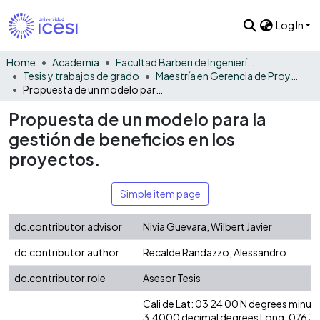
Log In
Home
Academia
Facultad Barberi de Ingeniería, Diseño y Ciencias Aplicadas
Tesis y trabajos de grado
Maestría en Gerencia de Proyectos
Propuesta de un modelo para la gestión de beneficios en los proyectos.
Propuesta de un modelo para la
gestión de beneficios en los
proyectos.
Simple item page
dc.contributor.advisor
Nivia Guevara, Wilbert Javier
dc.contributor.author
Recalde Randazzo, Alessandro
dc.contributor.role
Asesor Tesis
Cali de Lat: 03 24 00 N degrees minute
3.4000 decimal degrees Long: 076 3