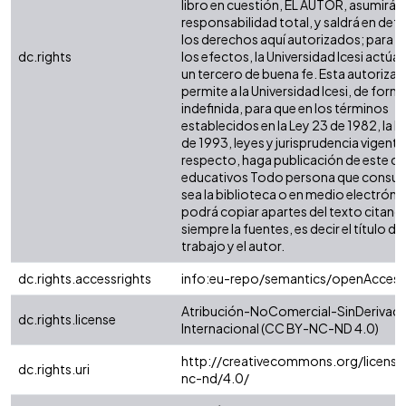
libro en cuestión, EL AUTOR, asumirá l
responsabilidad total, y saldrá en def
los derechos aquí autorizados; para 
dc.rights
los efectos, la Universidad Icesi actú
un tercero de buena fe. Esta autorizac
permite a la Universidad Icesi, de form
indefinida, para que en los términos
establecidos en la Ley 23 de 1982, la L
de 1993, leyes y jurisprudencia vigente 
respecto, haga publicación de este co
educativos Todo persona que consult
sea la biblioteca o en medio electróni
podrá copiar apartes del texto citand
siempre la fuentes, es decir el título del
trabajo y el autor.
dc.rights.accessrights
info:eu-repo/semantics/openAccess
Atribución-NoComercial-SinDerivada
dc.rights.license
Internacional (CC BY-NC-ND 4.0)
http://creativecommons.org/license
dc.rights.uri
nc-nd/4.0/