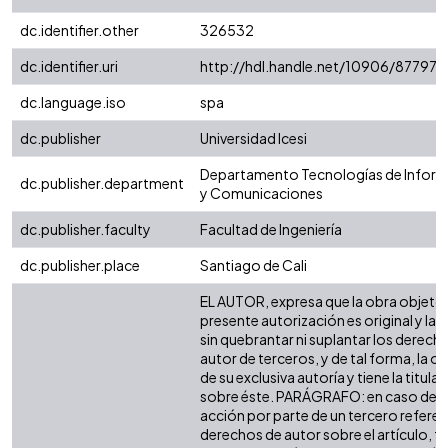
dc.identifier.other
326532
dc.identifier.uri
http://hdl.handle.net/10906/87797
dc.language.iso
spa
dc.publisher
Universidad Icesi
Departamento Tecnologías de Infor
dc.publisher.department
y Comunicaciones
dc.publisher.faculty
Facultad de Ingeniería
dc.publisher.place
Santiago de Cali
EL AUTOR, expresa que la obra objeto 
presente autorización es original y la 
sin quebrantar ni suplantar los derech
autor de terceros, y de tal forma, la ob
de su exclusiva autoría y tiene la titula
sobre éste. PARÁGRAFO: en caso de q
acción por parte de un tercero referen
derechos de autor sobre el artículo, fo