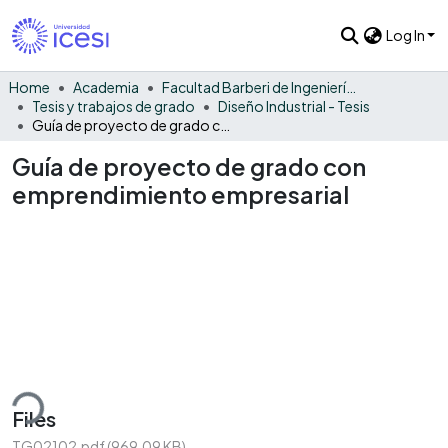
Log In
Home
Academia
Facultad Barberi de Ingeniería, Diseño y Ciencias Aplicadas
Tesis y trabajos de grado
Diseño Industrial - Tesis
Guía de proyecto de grado con emprendimiento empresarial
Guía de proyecto de grado con
emprendimiento empresarial
ding...
Files
TG02102.pdf
(969.09 KB)