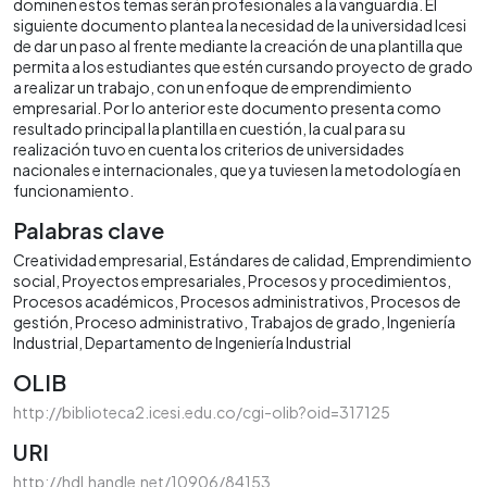
dominen estos temas serán profesionales a la vanguardia. El
siguiente documento plantea la necesidad de la universidad Icesi
de dar un paso al frente mediante la creación de una plantilla que
permita a los estudiantes que estén cursando proyecto de grado
a realizar un trabajo, con un enfoque de emprendimiento
empresarial. Por lo anterior este documento presenta como
resultado principal la plantilla en cuestión, la cual para su
realización tuvo en cuenta los criterios de universidades
nacionales e internacionales, que ya tuviesen la metodología en
funcionamiento.
Palabras clave
Creatividad empresarial
Estándares de calidad
Emprendimiento
social
Proyectos empresariales
Procesos y procedimientos
Procesos académicos
Procesos administrativos
Procesos de
gestión
Proceso administrativo
Trabajos de grado
Ingeniería
Industrial
Departamento de Ingeniería Industrial
OLIB
http://biblioteca2.icesi.edu.co/cgi-olib?oid=317125
URI
http://hdl.handle.net/10906/84153