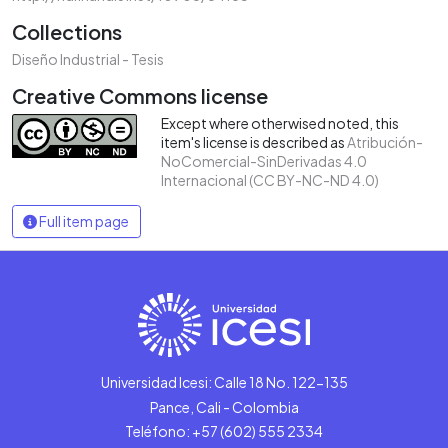
Collections
Diseño Industrial - Tesis
Creative Commons license
Except where otherwised noted, this
item's license is described as
Atribución-
NoComercial-SinDerivadas 4.0
Internacional (CC BY-NC-ND 4.0)
Full item page
Universidad Icesi: Calle 18 No. 122-135
Pance, Cali - Colombia
Teléfono: +57 (602) 555 2334